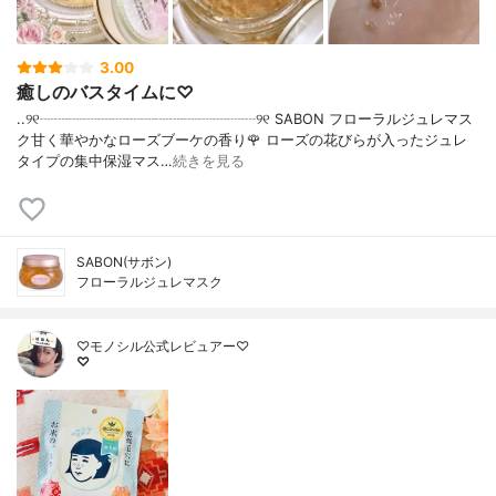
3.00
癒しのバスタイムに♡
..୨୧┈┈┈┈┈┈┈┈┈┈┈┈┈┈┈୨୧ SABON フローラルジュレマス
ク甘く華やかなローズブーケの香り🌹 ローズの花びらが入ったジュレ
タイプの集中保湿マス…
続きを見る
SABON(サボン)
フローラルジュレマスク
♡モノシル公式レビュアー♡
♡