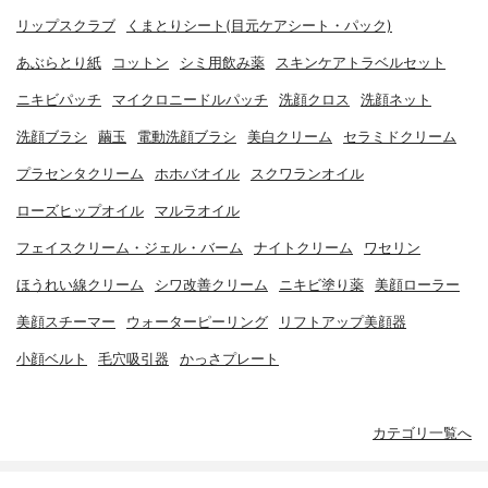
リップスクラブ
くまとりシート(目元ケアシート・パック)
あぶらとり紙
コットン
シミ用飲み薬
スキンケアトラベルセット
ニキビパッチ
マイクロニードルパッチ
洗顔クロス
洗顔ネット
洗顔ブラシ
繭玉
電動洗顔ブラシ
美白クリーム
セラミドクリーム
プラセンタクリーム
ホホバオイル
スクワランオイル
ローズヒップオイル
マルラオイル
フェイスクリーム・ジェル・バーム
ナイトクリーム
ワセリン
ほうれい線クリーム
シワ改善クリーム
ニキビ塗り薬
美顔ローラー
美顔スチーマー
ウォーターピーリング
リフトアップ美顔器
小顔ベルト
毛穴吸引器
かっさプレート
カテゴリ一覧へ