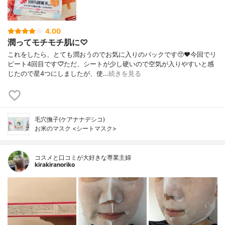
4.00
潤ってモチモチ肌に♡
これをしたら、とても潤おうのでお気に入りのパックです🥺❤今回でリ
ピート4回目です♡⃛ただ、シートが少し硬いので空気が入りやすいと感
じたので星4つにしましたが、使…
続きを見る
毛穴撫子(ケアナナデシコ)
お米のマスク <シートマスク>
コスメと口コミが大好きな専業主婦
kirakiranoriko