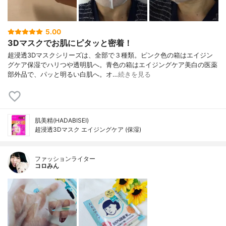
5.00
3Dマスクでお肌にピタッと密着！
超浸透3Dマスクシリーズは、全部で３種類。ピンク色の箱はエイジン
グケア保湿でハリつや透明肌へ。青色の箱はエイジングケア美白の医薬
部外品で、パッと明るい白肌へ。オ…
続きを見る
肌美精(HADABISEI)
超浸透3Dマスク エイジングケア (保湿)
ファッションライター
コロみん