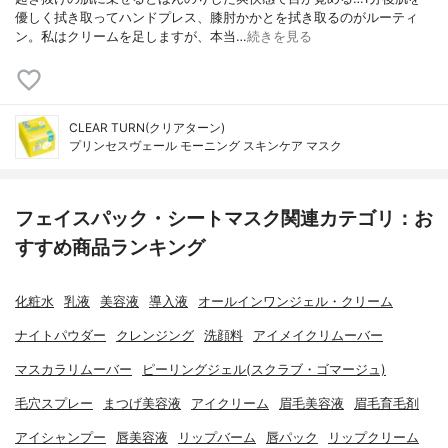
優しく拭き取ってハンドプレス、膝肘かかとを拭き取るのがルーティ
ン。私はクリームを足しますが、本当…
続きを見る
CLEAR TURN(クリアターン)
プリンセスヴェール モーニング スキンケア マスク
フェイスパック・シートマスク関連カテゴリ：お
すすめ商品ランキング
化粧水
乳液
美容液
導入液
オールインワンジェル・クリーム
ナイトパウダー
クレンジング
洗顔料
アイメイクリムーバー
マスカラリムーバー
ピーリングジェル(スクラブ・ゴマージュ)
毛穴スプレー
まつげ美容液
アイクリーム
眉毛美容液
眉毛育毛剤
アイシャンプー
唇美容液
リップバーム
唇パック
リップクリーム