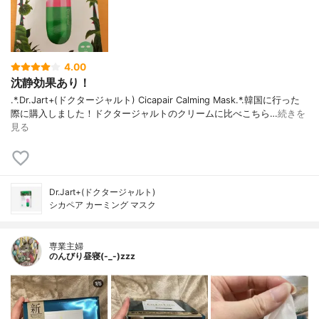
4.00
沈静効果あり！
.*.Dr.Jart+(ドクタージャルト) Cicapair Calming Mask.*.韓国に行った
際に購入しました！ドクタージャルトのクリームに比べこちら…
続きを
見る
Dr.Jart+(ドクタージャルト)
シカペア カーミング マスク
専業主婦
のんびり昼寝(-_-)zzz