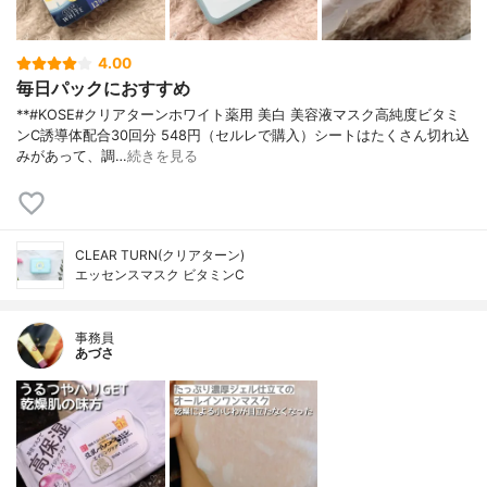
4.00
毎日パックにおすすめ
**#KOSE#クリアターンホワイト薬用 美白 美容液マスク高純度ビタミ
ンC誘導体配合⁡30回分 548円（セルレで購入）⁡シートはたくさん切れ込
みがあって、調…
続きを見る
CLEAR TURN(クリアターン)
エッセンスマスク ビタミンC
事務員
あづさ