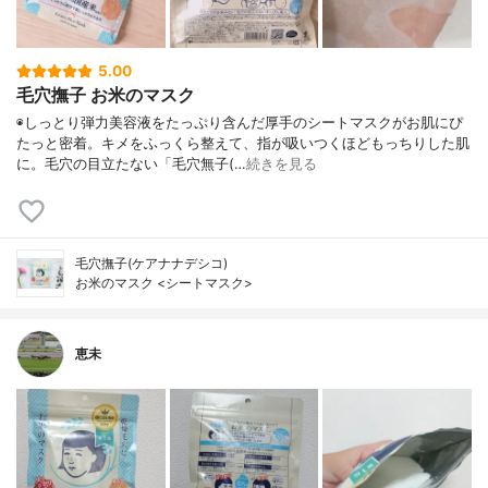
5.00
毛穴撫子 お米のマスク
◉しっとり弾力美容液をたっぷり含んだ厚手のシートマスクがお肌にぴ
たっと密着。キメをふっくら整えて、指が吸いつくほどもっちりした肌
に。毛穴の目立たない「毛穴無子(…
続きを見る
毛穴撫子(ケアナナデシコ)
お米のマスク <シートマスク>
恵未