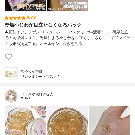
5.00
乾燥小じわが目立たなくなるパック
👤豆乳イソフラボン リンクルシートマスク とは↳濃密ジェル乳液仕立
ての高保湿マスク。乾燥による小じわを目立くし、さらにエイジングケ
アも兼ね揃えてる。オールイン…
続きを見る
なめらか本舗
リンクルシートマスク N
コスメが大好きな人
YURI