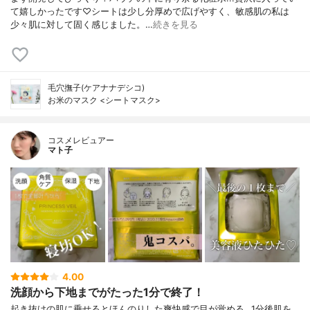
て嬉しかったです♡シートは少し分厚めで広げやすく、敏感肌の私は
少々肌に対して固く感じました。…
続きを見る
毛穴撫子(ケアナナデシコ)
お米のマスク <シートマスク>
コスメレビュアー
マト子
4.00
洗顔から下地までがたった1分で終了！
起き抜けの肌に乗せるとほんのりした爽快感で目が覚める…1分後肌を