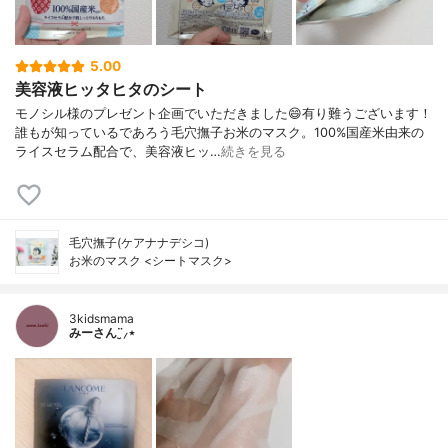
5.00
美容液ヒッタヒタのシート
モノシル様のプレゼント企画でいただきました😄有り難うございます！
誰もが知っているであろう毛穴撫子お米のマスク。100%国産米由来の
ライスセラム配合で、美容液ヒッ…
続きを見る
毛穴撫子(ケアナナデシコ)
お米のマスク <シートマスク>
3kidsmama
みーさん¨̮⸝⋆