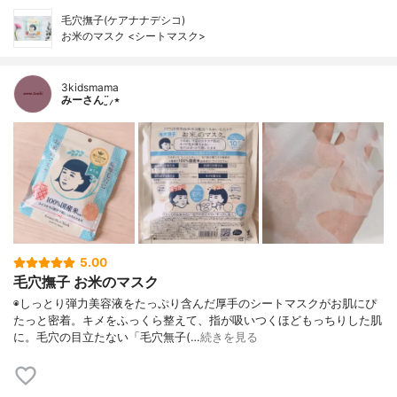
毛穴撫子(ケアナナデシコ)
お米のマスク <シートマスク>
3kidsmama
みーさん¨̮⸝⋆
5.00
毛穴撫子 お米のマスク
◉しっとり弾力美容液をたっぷり含んだ厚手のシートマスクがお肌にぴ
たっと密着。キメをふっくら整えて、指が吸いつくほどもっちりした肌
に。毛穴の目立たない「毛穴無子(…
続きを見る