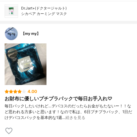
Dr.Jart+(ドクタージャルト)
シカペア カーミング マスク
【my my】
4.00
お財布に優しいプチプラパックで毎日お手入れ♡
毎日パックしたいけれど…デパコスのだったらお金がもたないー！！な
ど思われる方多いと思います！なので私は、6日プチプラパック、1日だ
けデパコスパックを基本的な1週…
続きを見る