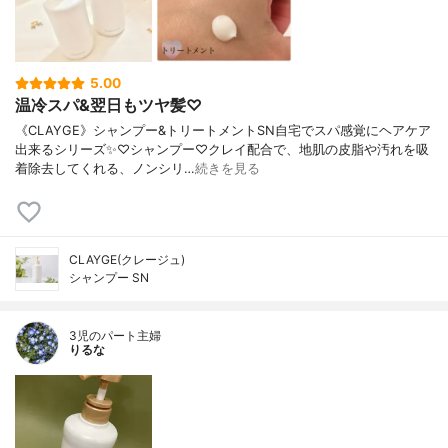
5.00
温冷スパ&翌日もツヤ髪♡
《CLAYGE》シャンプー&トリートメントSN自宅でスパ感覚にヘアケア
出来るシリーズ✨♡シャンプー♡クレイ配合で、地肌の皮脂や汚れを吸
着除去してくれる、ノンシリ…
続きを見る
CLAYGE(クレージュ)
シャンプー SN
3児のパート主婦
りるな