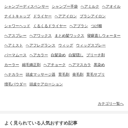
シャンプーディスペンサー
シャンプー手袋
ヘアミルク
ヘアオイル
ナイトキャップ
ドライヤー
ヘアアイロン
ブラシアイロン
シャワーヘッド
くるくるドライヤー
ヘアブラシ
つげ櫛
ヘアスプレー
ヘアワックス
まとめ髪ワックス
寝癖直しウォーター
ヘアミスト
ヘアフレグランス
ウィッグ
ウィッグスプレー
パーマムース
ヘアカラー
白髪染め
白髪隠し
ブリーチ剤
カーラー
縮毛矯正剤
ヘアチョーク
ヘアマスカラ
黒染め
ヘナカラー
頭皮マッサージ器
育毛剤
発毛剤
育毛サプリ
増毛パウダー
頭皮ケアローション
カテゴリ一覧へ
よく見られている人気おすすめ記事