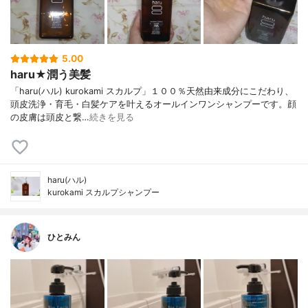
5.00
haru★潤う美髪
「haru(ハル) kurokami スカルプ」１００％天然由来成分にこだわり、
頭皮洗浄・育毛・白髪ケアを叶えるオールインワンシャンプーです。顔
の皮膚は頭皮と繋…
続きを見る
haru(ハル)
kurokami スカルプシャンプー
ひとみん