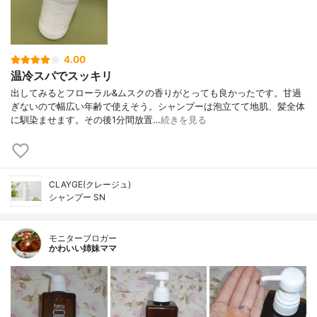
4.00
温冷スパでスッキリ
出してみるとフローラル&ムスクの香りがとっても良かったです。甘過
ぎないので幅広い年齢で使えそう。シャンプーは泡立てて地肌、髪全体
に馴染ませます。その後1分間放置…
続きを見る
CLAYGE(クレージュ)
シャンプー SN
モニターブロガー
かわいい姉妹ママ