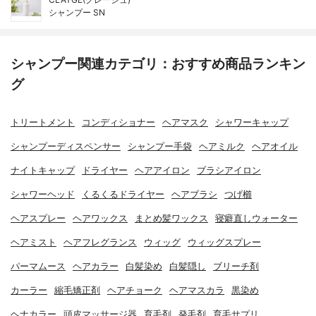
シャンプー SN
シャンプー関連カテゴリ：おすすめ商品ランキン
グ
トリートメント
コンディショナー
ヘアマスク
シャワーキャップ
シャンプーディスペンサー
シャンプー手袋
ヘアミルク
ヘアオイル
ナイトキャップ
ドライヤー
ヘアアイロン
ブラシアイロン
シャワーヘッド
くるくるドライヤー
ヘアブラシ
つげ櫛
ヘアスプレー
ヘアワックス
まとめ髪ワックス
寝癖直しウォーター
ヘアミスト
ヘアフレグランス
ウィッグ
ウィッグスプレー
パーマムース
ヘアカラー
白髪染め
白髪隠し
ブリーチ剤
カーラー
縮毛矯正剤
ヘアチョーク
ヘアマスカラ
黒染め
ヘナカラー
頭皮マッサージ器
育毛剤
発毛剤
育毛サプリ