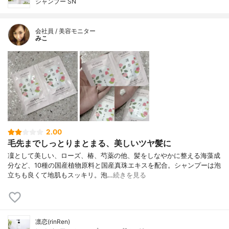
シャンプー SN
会社員 / 美容モニター
みこ
2.00
毛先までしっとりまとまる、美しいツヤ髪に
凜として美しい、ローズ、椿、芍薬の他、髪をしなやかに整える海藻成
分など、10種の国産植物原料と国産真珠エキスを配合。シャンプーは泡
立ちも良くて地肌もスッキリ。泡…
続きを見る
凛恋(rinRen)