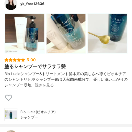
yk_free12636
5.00
塗るシャンプーでサラサラ髪
Bio Luciaシャンプー&トリートメント⁡髪本来の美しさへ導くビオルチア
のシャントリ✨⁡.💚シャンプー98%天然由来成分で、優しい洗い上がりの
シャンプー😊地…
続きを見る
Bio Lucia(ビオルチア)
シャンプー