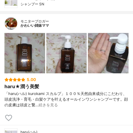
シャンプー SN
モニターブロガー
かわいい姉妹ママ
5.00
haru★潤う美髪
「haru(ハル) kurokami スカルプ」１００％天然由来成分にこだわり、
頭皮洗浄・育毛・白髪ケアを叶えるオールインワンシャンプーです。顔
の皮膚は頭皮と繋…
続きを見る
haru(ハル)