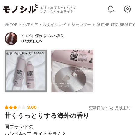
おすすめ商品がもらえる
クチコミポイ活サイト
TOP
ヘアケア・スタイリング
シャンプー
AUTHENTIC BE
イエベに憧れるブルベ夏OL
りなぴょん♡
3.00
更新日時：6ヶ月以上前
甘くうっとりする海外の香り
同ブランドの
ハンド&ヘア ライトセラムと