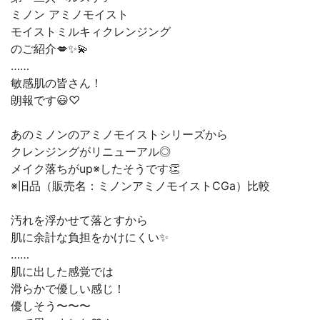
⁡ミノン アミノモイスト⁡
⁡モイストミルキィクレンジング⁡
⁡のご紹介💋✨💫⁡
⁡……⁡
⁡敏感肌の皆さん！⁡
⁡朗報です😃♡⁡
⁡あのミノンのアミノモイストシリーズから
⁡クレンジングがリニューアル◎⁡
⁡メイク落ちがup※したそうです👏⁡
⁡⁡※旧品（販売名：ミノンアミノモイストCGa）比較⁡
⁡汚れを浮かせて落とすから⁡
⁡肌に余計な負担をかけにくい✨⁡
⁡……⁡
⁡肌に出した感覚では⁡
⁡滑らかで優しい感じ！⁡
⁡優しそう〜〜〜⁡