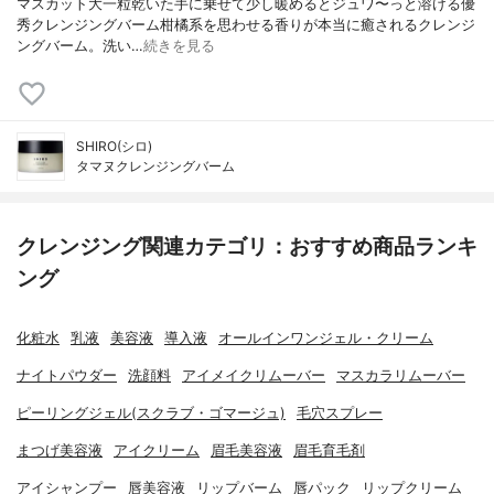
マスカット大一粒乾いた手に乗せて少し暖めるとジュワ〜っと溶ける優
秀クレンジングバーム柑橘系を思わせる香りが本当に癒されるクレンジ
ングバーム。洗い…
続きを見る
SHIRO(シロ)
タマヌクレンジングバーム
クレンジング関連カテゴリ：おすすめ商品ランキ
ング
化粧水
乳液
美容液
導入液
オールインワンジェル・クリーム
ナイトパウダー
洗顔料
アイメイクリムーバー
マスカラリムーバー
ピーリングジェル(スクラブ・ゴマージュ)
毛穴スプレー
まつげ美容液
アイクリーム
眉毛美容液
眉毛育毛剤
アイシャンプー
唇美容液
リップバーム
唇パック
リップクリーム