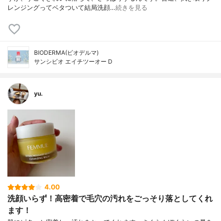
レンジングってベタついて結局洗顔…
続きを見る
BIODERMA(ビオデルマ)
サンシビオ エイチツーオー D
yu.
4.00
洗顔いらず！高密着で毛穴の汚れをごっそり落としてくれ
ます！