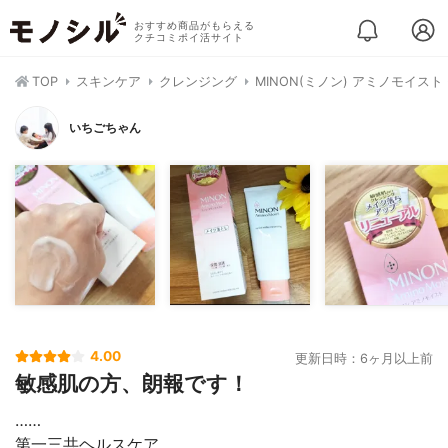
おすすめ商品がもらえる
クチコミポイ活サイト
TOP
スキンケア
クレンジング
MINON(ミノン) アミノモイス
いちごちゃん
4.00
更新日時：6ヶ月以上前
敏感肌の方、朗報です！
……⁡
⁡第一三共ヘルスケア⁡