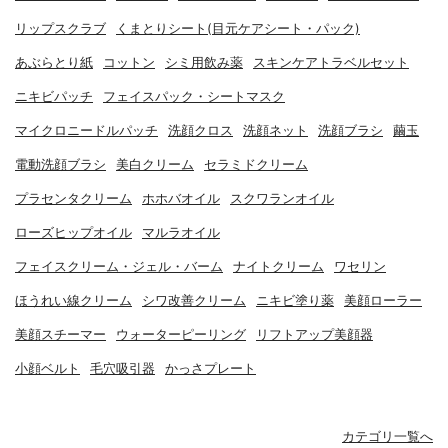
リップスクラブ
くまとりシート(目元ケアシート・パック)
あぶらとり紙
コットン
シミ用飲み薬
スキンケアトラベルセット
ニキビパッチ
フェイスパック・シートマスク
マイクロニードルパッチ
洗顔クロス
洗顔ネット
洗顔ブラシ
繭玉
電動洗顔ブラシ
美白クリーム
セラミドクリーム
プラセンタクリーム
ホホバオイル
スクワランオイル
ローズヒップオイル
マルラオイル
フェイスクリーム・ジェル・バーム
ナイトクリーム
ワセリン
ほうれい線クリーム
シワ改善クリーム
ニキビ塗り薬
美顔ローラー
美顔スチーマー
ウォーターピーリング
リフトアップ美顔器
小顔ベルト
毛穴吸引器
かっさプレート
カテゴリ一覧へ