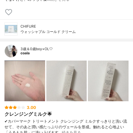
CHIFURE
ウォッシャブル コールド クリーム
3歳＆0歳boy×OL🤍
coala
3.00
クレンジングミルク🌟
✔︎カバーマーク トリートメント クレンジング ミルクすっきりと洗い流
せて、そのあと潤い感たっぷりのヴェールを形成。触れると心地よい
「うるもち肌」に洗い上げます…
続きを見る