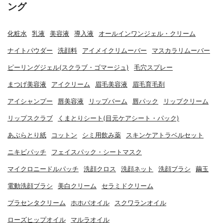
ング
化粧水
乳液
美容液
導入液
オールインワンジェル・クリーム
ナイトパウダー
洗顔料
アイメイクリムーバー
マスカラリムーバー
ピーリングジェル(スクラブ・ゴマージュ)
毛穴スプレー
まつげ美容液
アイクリーム
眉毛美容液
眉毛育毛剤
アイシャンプー
唇美容液
リップバーム
唇パック
リップクリーム
リップスクラブ
くまとりシート(目元ケアシート・パック)
あぶらとり紙
コットン
シミ用飲み薬
スキンケアトラベルセット
ニキビパッチ
フェイスパック・シートマスク
マイクロニードルパッチ
洗顔クロス
洗顔ネット
洗顔ブラシ
繭玉
電動洗顔ブラシ
美白クリーム
セラミドクリーム
プラセンタクリーム
ホホバオイル
スクワランオイル
ローズヒップオイル
マルラオイル