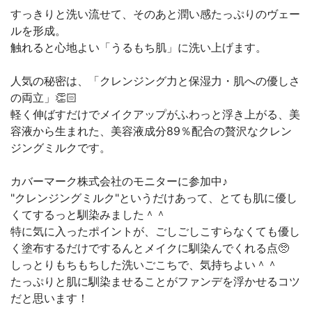
すっきりと洗い流せて、そのあと潤い感たっぷりのヴェー
ルを形成。
触れると心地よい「うるもち肌」に洗い上げます。
人気の秘密は、「クレンジング力と保湿力・肌への優しさ
の両立」👏🏻
軽く伸ばすだけでメイクアップがふわっと浮き上がる、美
容液から生まれた、美容液成分89％配合の贅沢なクレン
ジングミルクです。
カバーマーク株式会社のモニターに参加中♪
"クレンジングミルク"というだけあって、とても肌に優し
くてするっと馴染みました＾＾
特に気に入ったポイントが、ごしごしこすらなくても優し
く塗布するだけでするんとメイクに馴染んでくれる点🥺
しっとりもちもちした洗いごこちで、気持ちよい＾＾
たっぷりと肌に馴染ませることがファンデを浮かせるコツ
だと思います！