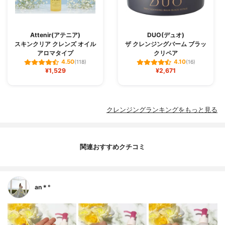
Attenir(アテニア)
DUO(デュオ)
スキンクリア クレンズ オイル
ザ クレンジングバーム ブラッ
アロマタイプ
クリペア
4.50
4.10
(118)
(16)
¥1,529
¥2,671
クレンジングランキングをもっと見る
関連おすすめクチコミ
an＊°