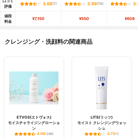
口コミ
3.66
(1)
3.99
(16)
3.
評価
値段
¥7,150
¥550
¥608
料金
クレンジング・洗顔料の関連商品
ETVOS(エトヴォス)
LITS(リッツ)
モイスチャライジングローショ
モイスト クレンジングウォッ
ン
シュ
4.08
3.72
(386)
(1)