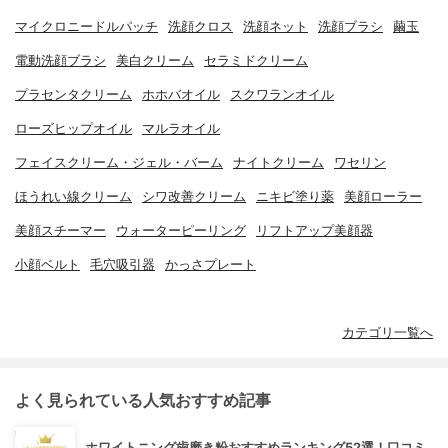
マイクロニードルパッチ
洗顔クロス
洗顔ネット
洗顔ブラシ
繭玉
電動洗顔ブラシ
美白クリーム
セラミドクリーム
プラセンタクリーム
ホホバオイル
スクワランオイル
ローズヒップオイル
マルラオイル
フェイスクリーム・ジェル・バーム
ナイトクリーム
ワセリン
ほうれい線クリーム
シワ改善クリーム
ニキビ塗り薬
美顔ローラー
美顔スチーマー
ウォーターピーリング
リフトアップ美顔器
小顔ベルト
毛穴吸引器
かっさプレート
カテゴリ一覧へ
よく見られている人気おすすめ記事
ホワイトニング歯磨き粉おすすめランキング52選！口コミ