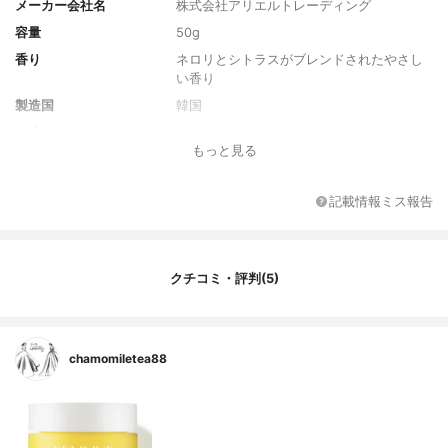
メーカー会社名
株式会社アリエルトレーディング
容量
50g
香り
ネロリとシトラスがブレンドされたやさし
い香り
製造国
韓国
全成分
グリセリン、オリーブ果実油、パルミチン
もっと見る
酸エチルヘキシル、ジグリセリン、ステア
リン酸スクロース、(ベヘン酸/エイコサン二
酸)ポリグリセリル-10、(C12-14)パレス-1
記載情報ミス報告
2、ミツロウ、セテアリルアルコール、水、
(ベヘン酸/エイコサン二酸)グリセリル、ス
テアリン酸グリセリル、1,2-ヘキサンジオー
ル 、パーム油、ジラウロイルグルタミン酸
クチコミ・評判(5)
リシンNa、レモン果皮油、酢酸トコフェロ
ール、ベルガモット果実油、ビターオレン
ジ花油、月見草油、ツバキ種子油、カニナ
バラ果実油、アミリスバルサミフェラ樹皮
chamomiletea88
油、アボカド油、ヒマワリ種子油不けん化
物、ホホバ種子油、ダマスクバラ花油、マ
ンダリンオレンジ葉油、バニラ果実エキス