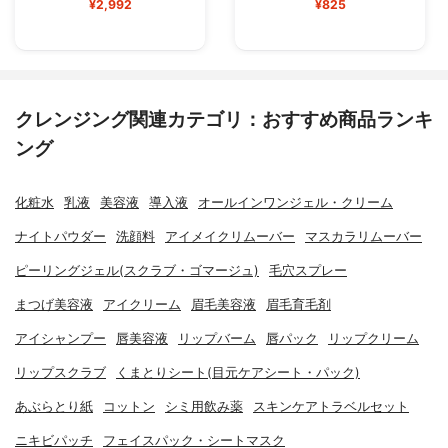
¥2,992
¥825
クレンジング関連カテゴリ：おすすめ商品ランキ
ング
化粧水
乳液
美容液
導入液
オールインワンジェル・クリーム
ナイトパウダー
洗顔料
アイメイクリムーバー
マスカラリムーバー
ピーリングジェル(スクラブ・ゴマージュ)
毛穴スプレー
まつげ美容液
アイクリーム
眉毛美容液
眉毛育毛剤
アイシャンプー
唇美容液
リップバーム
唇パック
リップクリーム
リップスクラブ
くまとりシート(目元ケアシート・パック)
あぶらとり紙
コットン
シミ用飲み薬
スキンケアトラベルセット
ニキビパッチ
フェイスパック・シートマスク