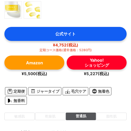
公式サイト
¥4,752(税込)
定期コース価格(通常価格：5280円)
Yahoo!
Amazon
ショッピング
¥5,500(税込)
¥5,227(税込)
定期便
ジャータイプ
毛穴ケア
無着色
無香料
普通肌
敏感肌
乾燥肌
脂性肌