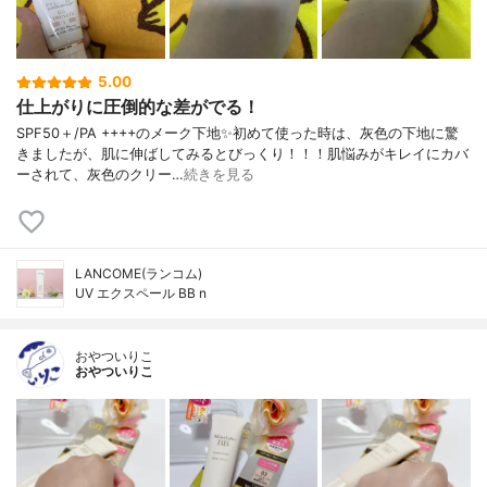
5.00
仕上がりに圧倒的な差がでる！
SPF50＋/PA ++++のメーク下地✨初めて使った時は、灰色の下地に驚
きましたが、肌に伸ばしてみるとびっくり！！！肌悩みがキレイにカバ
ーされて、灰色のクリー…
続きを見る
LANCOME(ランコム)
UV エクスペール BB n
おやついりこ
おやついりこ