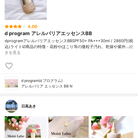
4.00
d program アレルバリアエッセンスBB
dprogramアレルバリアエッセンスBBSPF50+ PA+++30ml / 2860円(税
込)ライト☑️商品の特徴・花粉やほこり等の微粒子汚れ、乾燥や紫外…
続
きを見る
d program(d プログラム)
アレルバリア エッセンス BB N
日高あき