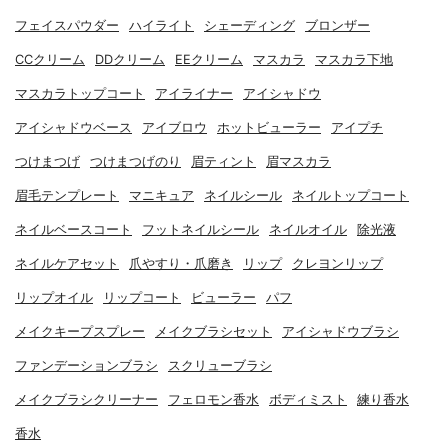
フェイスパウダー
ハイライト
シェーディング
ブロンザー
CCクリーム
DDクリーム
EEクリーム
マスカラ
マスカラ下地
マスカラトップコート
アイライナー
アイシャドウ
アイシャドウベース
アイブロウ
ホットビューラー
アイプチ
つけまつげ
つけまつげのり
眉ティント
眉マスカラ
眉毛テンプレート
マニキュア
ネイルシール
ネイルトップコート
ネイルベースコート
フットネイルシール
ネイルオイル
除光液
ネイルケアセット
爪やすり・爪磨き
リップ
クレヨンリップ
リップオイル
リップコート
ビューラー
パフ
メイクキープスプレー
メイクブラシセット
アイシャドウブラシ
ファンデーションブラシ
スクリューブラシ
メイクブラシクリーナー
フェロモン香水
ボディミスト
練り香水
香水