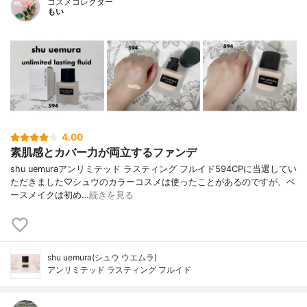
コスメコレクター
もい
4.00
素肌感とカバー力が両立するファンデ
shu uemuraアンリミテッド ラスティング フルイド594CPに当選してい
ただきました♡シュウのカラーコスメは使ったことがあるのですが、ベ
ースメイクは初め…
続きを見る
shu uemura(シュウ ウエムラ)
アンリミテッド ラスティング フルイド