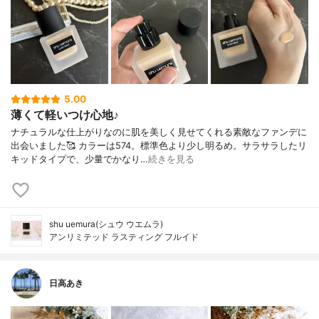
5.00
薄くて軽いつけ心地♪
ナチュラルな仕上がりなのに肌を美しく見せてくれる素敵なファンデに
出会いました🥰 カラーは574。標準色より少し明るめ。サラサラしたリ
キッドタイプで、少量でかなり…
続きを見る
shu uemura(シュウ ウエムラ)
アンリミテッド ラスティング フルイド
日高あき