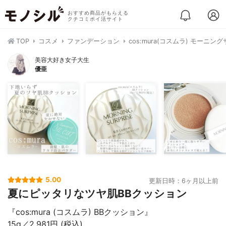
おすすめ商品がもらえる
クチコミポイ活サイト
TOP
コスメ
ファンデーション
cos:mura(コスムラ) モーニ
美容大好き女子大生
優亜
5.00
更新日時：6ヶ月以上前
夏にピッタリなツヤ肌BBクッション
『cos:mura (コスムラ) BBクッション』
15g／2,981円 (税込)