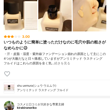
3.00
いつものように簡単に塗っただけなのに毛穴や肌の粗さが
なめらかに😉
・汗・皮脂・湿度・紫外線ファンデーション崩れの原因として主にこの
4つが大敵だなと日々痛感していますがアンリミテッド ラスティング
フルイドはこれらの原因を全く気…
続きを見る
shu uemura(シュウ ウエムラ)
アンリミテッド ラスティング フルイド
コスメと口コミが大好きな専業主婦
kirakiranoriko