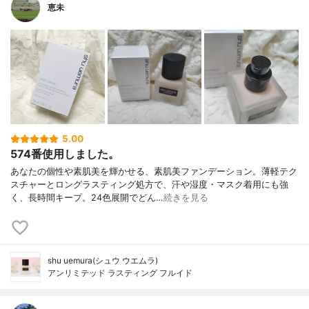
恵未
5.00
574番使用しました。
あなたの個性や素肌美を輝かせる、素肌美ファンデーション。薄軽テク
スチャーとロングラスティング処方で、汗や湿度・マスク着用にも強
く、長時間キープ。24色展開でどん…
続きを見る
shu uemura(シュウ ウエムラ)
アンリミテッド ラスティング フルイド