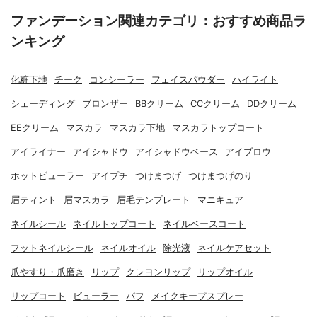
ファンデーション関連カテゴリ：おすすめ商品ラ
ンキング
化粧下地
チーク
コンシーラー
フェイスパウダー
ハイライト
シェーディング
ブロンザー
BBクリーム
CCクリーム
DDクリーム
EEクリーム
マスカラ
マスカラ下地
マスカラトップコート
アイライナー
アイシャドウ
アイシャドウベース
アイブロウ
ホットビューラー
アイプチ
つけまつげ
つけまつげのり
眉ティント
眉マスカラ
眉毛テンプレート
マニキュア
ネイルシール
ネイルトップコート
ネイルベースコート
フットネイルシール
ネイルオイル
除光液
ネイルケアセット
爪やすり・爪磨き
リップ
クレヨンリップ
リップオイル
リップコート
ビューラー
パフ
メイクキープスプレー