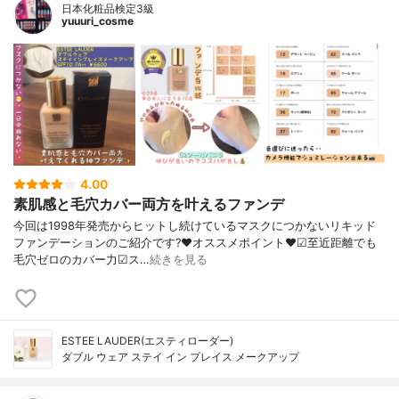
日本化粧品検定3級
yuuuri_cosme
4.00
素肌感と毛穴カバー両方を叶えるファンデ
今回は1998年発売からヒットし続けているマスクにつかないリキッド
ファンデーションのご紹介です?❤︎オススメポイント❤︎☑︎至近距離でも
毛穴ゼロのカバー力☑︎ス…
続きを見る
ESTEE LAUDER(エスティローダー)
ダブル ウェア ステイ イン プレイス メークアップ