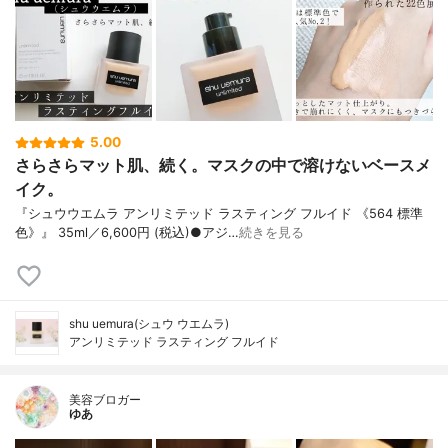
5.00
さらさらマット肌、続く。マスクの中で溶けないベースメ
イク。
『シュウウエムラ アンリミテッド ラスティング フルイド 《564 標準
色》』 35ml／6,600円 (税込)●アジ…
続きを見る
shu uemura(シュウ ウエムラ)
アンリミテッド ラスティング フルイド
美容ブロガー
ゆあ