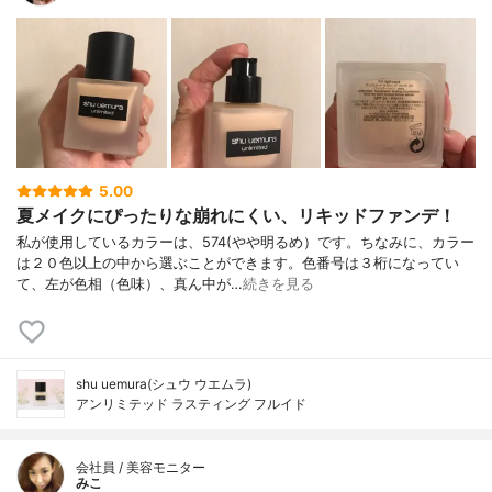
5.00
夏メイクにぴったりな崩れにくい、リキッドファンデ！
私が使用しているカラーは、574(やや明るめ）です。ちなみに、カラー
は２０色以上の中から選ぶことができます。色番号は３桁になってい
て、左が色相（色味）、真ん中が…
続きを見る
shu uemura(シュウ ウエムラ)
アンリミテッド ラスティング フルイド
会社員 / 美容モニター
みこ