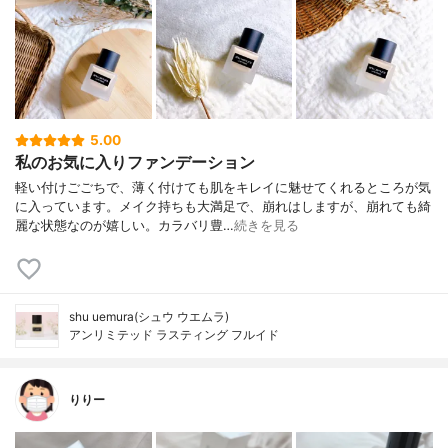
5.00
私のお気に入りファンデーション
軽い付けごごちで、薄く付けても肌をキレイに魅せてくれるところが気
に入っています。メイク持ちも大満足で、崩れはしますが、崩れても綺
麗な状態なのが嬉しい。カラバリ豊…
続きを見る
shu uemura(シュウ ウエムラ)
アンリミテッド ラスティング フルイド
りりー