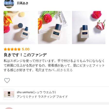
日高あき
5.00
良きです！このファンデ
私はスポンジを使って付けています。手で付けるよりもムラにならなく
て綺麗に仕上がる気がするの。密着感があって、肌にピタッとフィット
する感じが好きです。毛穴までカバ…
続きを見る
shu uemura(シュウ ウエムラ)
アンリミテッド ラスティング フルイド