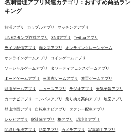
名刺管理アプリ関連カテゴリ：おすすめ商品ラン
キング
妊活アプリ
カップルアプリ
マッチングアプリ
LINEスタンプ作成アプリ
SNSアプリ
Twitterアプリ
ライブ配信アプリ
顔文字アプリ
オンラインクレーンゲーム
オンラインゲームアプリ
コインゲームアプリ
ソーシャルゲームアプリ
タワーディフェンスゲームアプリ
ボードゲームアプリ
三国志ゲームアプリ
放置ゲームアプリ
頭脳ゲームアプリ
ニュースアプリ
ラジオアプリ
天気予報アプリ
カーナビアプリ
コンパスアプリ
乗り換え案内アプリ
地図アプリ
登山地図アプリ
自転車ナビアプリ
タクシー配車アプリ
レシピアプリ
家計簿アプリ
株アプリ
環境音アプリ
間取り作成アプリ
防災アプリ
カメラアプリ
写真加工アプリ