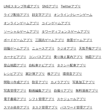
LINEスタンプ作成アプリ
SNSアプリ
Twitterアプリ
ライブ配信アプリ
顔文字アプリ
オンラインクレーンゲーム
オンラインゲームアプリ
コインゲームアプリ
ソーシャルゲームアプリ
タワーディフェンスゲームアプリ
ボードゲームアプリ
三国志ゲームアプリ
放置ゲームアプリ
頭脳ゲームアプリ
ニュースアプリ
ラジオアプリ
天気予報アプリ
カーナビアプリ
コンパスアプリ
乗り換え案内アプリ
地図アプリ
登山地図アプリ
自転車ナビアプリ
タクシー配車アプリ
レシピアプリ
家計簿アプリ
株アプリ
環境音アプリ
間取り作成アプリ
防災アプリ
カメラアプリ
写真加工アプリ
写真管理アプリ
動画編集アプリ
自撮りアプリ
無料漫画アプリ
電子書籍アプリ
シフト管理アプリ
スケジュールアプリ
スマホ依存アプリ
タスク管理アプリ
パスワード管理アプリ