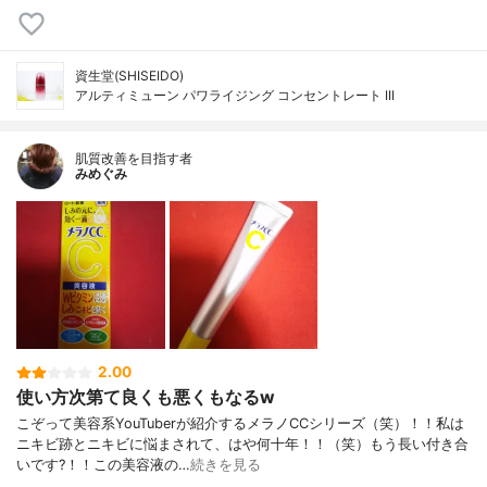
資生堂(SHISEIDO)
アルティミューン パワライジング コンセントレート III
肌質改善を目指す者
みめぐみ
2.00
使い方次第て良くも悪くもなるw
こぞって美容系YouTuberが紹介するメラノCCシリーズ（笑）！！私は
ニキビ跡とニキビに悩まされて、はや何十年！！（笑）もう長い付き合
いです?！！この美容液の…
続きを見る