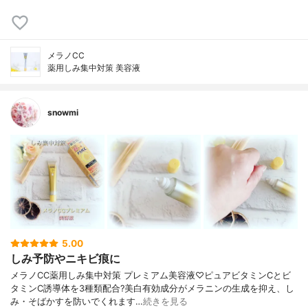
メラノCC
薬用しみ集中対策 美容液
snowmi
5.00
しみ予防やニキビ痕に
メラノCC薬用しみ集中対策 プレミアム美容液♡ピュアビタミンCとビ
タミンC誘導体を3種類配合?美白有効成分がメラニンの生成を抑え、し
み・そばかすを防いでくれます…
続きを見る