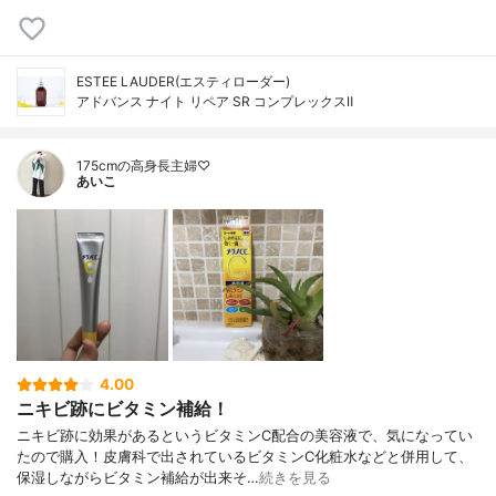
ESTEE LAUDER(エスティローダー)
アドバンス ナイト リペア SR コンプレックスⅡ
175cmの高身長主婦♡
あいこ
4.00
ニキビ跡にビタミン補給！
ニキビ跡に効果があるというビタミンC配合の美容液で、気になってい
たので購入！皮膚科で出されているビタミンC化粧水などと併用して、
保湿しながらビタミン補給が出来そ…
続きを見る