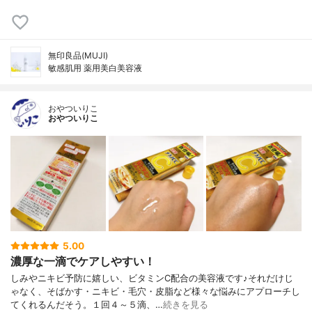
無印良品(MUJI)
敏感肌用 薬用美白美容液
おやついりこ
おやついりこ
5.00
濃厚な一滴でケアしやすい！
しみやニキビ予防に嬉しい、ビタミンC配合の美容液です♪それだけじ
ゃなく、そばかす・ニキビ・毛穴・皮脂など様々な悩みにアプローチし
てくれるんだそう。１回４～５滴、…
続きを見る