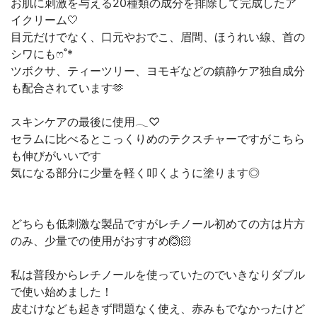
⁡お肌に刺激を与える20種類の成分を排除して完成したア
イクリーム🤍⁡
目元だけでなく、⁡口元やおでこ、眉間、ほうれい線、首の
シワにもෆ˚*⁡⁡
ツボクサ、ティーツリー、ヨモギなどの鎮静ケア独自成分
も配合されています🫶⁡
⁡スキンケアの最後に使用𓂃♡⁡
⁡セラムに比べるとこっくりめのテクスチャーですがこちら
も伸びがいいです⁡
気になる部分に⁡少量を軽く叩くように塗ります◎⁡
⁡どちらも低刺激な製品ですがレチノール初めての方は片方
のみ、少量での使用がおすすめ🙆🏻⁡
⁡私は普段からレチノールを使っていたのでいきなりダブル
で使い始めました⁡！
⁡皮むけなども起きず問題なく使え、赤みもでなかったけど