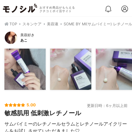
おすすめ商品がもらえる
クチコミポイ活サイト
TOP
スキンケア
美容液
SOME BY MI(サムバイミー) レチ
美容好き
あこ
5.00
更新日時：6ヶ月以上前
敏感肌用 低刺激レチノール
サムバイミー⁡⁡のレチノールセラムとレチノールアイクリー
ムをお試しさせていただきました🤍