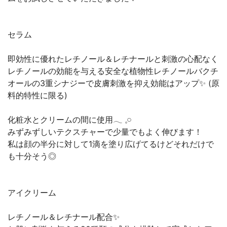
セラム⁡
即効性に優れた⁡レチノール＆レチナールと刺激の心配なく
レチノールの効能を与える安全な植物性レチノールバクチ
オールの3重シナジーで皮膚刺激を抑え効能はアップ✨ (原
料的特性に限る)⁡
⁡化粧水とクリームの間に使用⁡‪𓂃 𓈒𓏸
⁡みずみずしいテクスチャーで少量でもよく伸びます！⁡
⁡私は顔の半分に対して1滴を塗り広げてるけどそれだけで
も十分そう◎⁡
⁡アイクリーム⁡
⁡レチノール＆レチナール配合⁡⁡✨