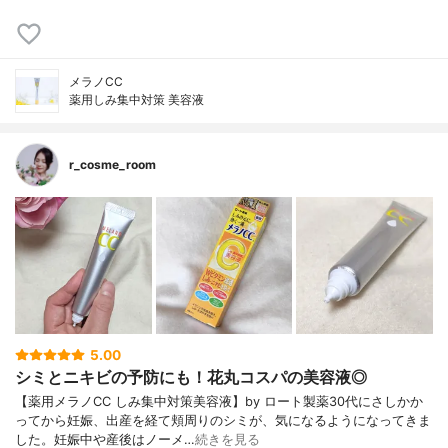
メラノCC
薬用しみ集中対策 美容液
r_cosme_room
5.00
シミとニキビの予防にも！花丸コスパの美容液◎
【薬用メラノCC しみ集中対策美容液】by ロート製薬30代にさしかか
ってから妊娠、出産を経て頬周りのシミが、気になるようになってきま
した。妊娠中や産後はノーメ…
続きを見る