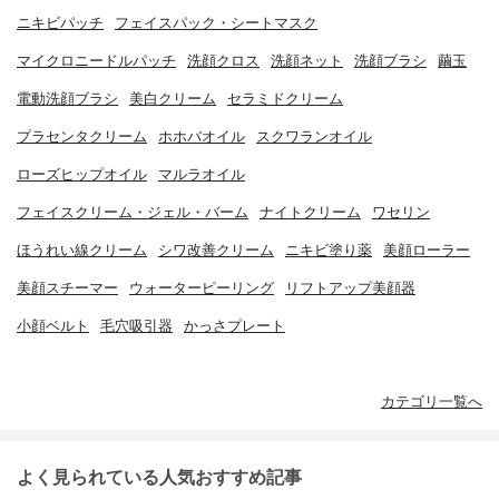
ニキビパッチ
フェイスパック・シートマスク
マイクロニードルパッチ
洗顔クロス
洗顔ネット
洗顔ブラシ
繭玉
電動洗顔ブラシ
美白クリーム
セラミドクリーム
プラセンタクリーム
ホホバオイル
スクワランオイル
ローズヒップオイル
マルラオイル
フェイスクリーム・ジェル・バーム
ナイトクリーム
ワセリン
ほうれい線クリーム
シワ改善クリーム
ニキビ塗り薬
美顔ローラー
美顔スチーマー
ウォーターピーリング
リフトアップ美顔器
小顔ベルト
毛穴吸引器
かっさプレート
カテゴリ一覧へ
よく見られている人気おすすめ記事