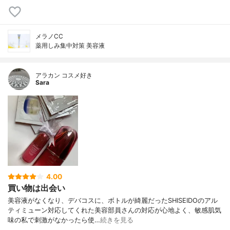
メラノCC
薬用しみ集中対策 美容液
アラカン コスメ好き
Sara
4.00
買い物は出会い
美容液がなくなり、デバコスに、ボトルが綺麗だったSHISEIDOのアル
ティミューン対応してくれた美容部員さんの対応が心地よく、敏感肌気
味の私で刺激がなかったら使…
続きを見る