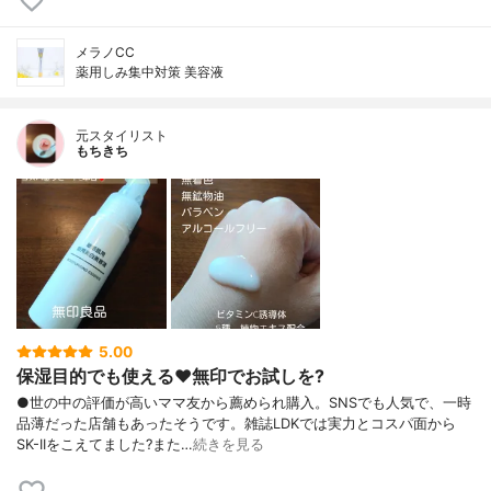
メラノCC
薬用しみ集中対策 美容液
元スタイリスト
もちきち
5.00
保湿目的でも使える♥️無印でお試しを?
●世の中の評価が高いママ友から薦められ購入。SNSでも人気で、一時
品薄だった店舗もあったそうです。雑誌LDKでは実力とコスパ面から
SK-IIをこえてました?また…
続きを見る