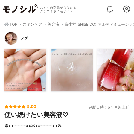
おすすめ商品がもらえる
クチコミポイ活サイト
TOP
スキンケア
美容液
資生堂(SHISEIDO) アルティミューン 
メグ
5.00
更新日時：6ヶ月以上前
使い続けたい美容液♡
✼••┈┈┈┈••✼••┈┈┈┈••✼