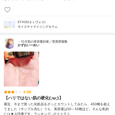
ETVOS(エトヴォス)
モイスチャライジングセラム
－10才肌の美容愛好家／受賞歴複数
かずおいーめい
3.00
【ハリではない肌の硬化(;ω;)】
最近、今まで使った化粧品をざっとカウントしてみたら、450種を超え
てました（サンプル含む）うち、美容液は50～55種ほど。そんな私的
には★３評価です。ランキング…
続きを見る