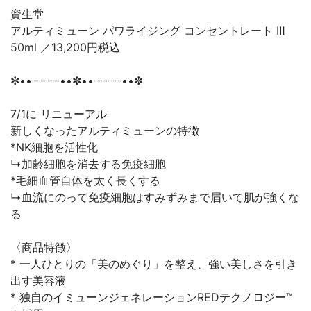
資生堂
アルティミューン パワライジング コンセントレート Ⅲ
50ml ／13,200円税込
✼••┈┈┈┈••✼••┈┈┈┈••✼
7/1に リニューアル
新しくなったアルティミューンの特徴
*NK細胞を活性化
↳加齢細胞を消去する免疫細胞
*毛細血管自体を太く長くする
↳血流にのって免疫細胞はすみずみまで届いて肌が強くな
る
〈商品特徴〉
* 一人ひとりの「美のめぐり」を整え、強い美しさを引き
出す美容液
* 独自のイミューンジェネレーションREDテクノロジー™