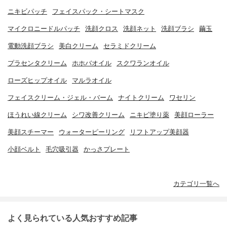
ニキビパッチ
フェイスパック・シートマスク
マイクロニードルパッチ
洗顔クロス
洗顔ネット
洗顔ブラシ
繭玉
電動洗顔ブラシ
美白クリーム
セラミドクリーム
プラセンタクリーム
ホホバオイル
スクワランオイル
ローズヒップオイル
マルラオイル
フェイスクリーム・ジェル・バーム
ナイトクリーム
ワセリン
ほうれい線クリーム
シワ改善クリーム
ニキビ塗り薬
美顔ローラー
美顔スチーマー
ウォーターピーリング
リフトアップ美顔器
小顔ベルト
毛穴吸引器
かっさプレート
カテゴリ一覧へ
よく見られている人気おすすめ記事