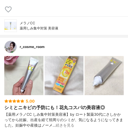
メラノCC
薬用しみ集中対策 美容液
r_cosme_room
5.00
シミとニキビの予防にも！花丸コスパの美容液◎
【薬用メラノCC しみ集中対策美容液】by ロート製薬30代にさしかか
ってから妊娠、出産を経て頬周りのシミが、気になるようになってきま
した。妊娠中や産後はノーメ…
続きを見る