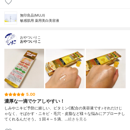
無印良品(MUJI)
敏感肌用 薬用美白美容液
おやついりこ
おやついりこ
5.00
濃厚な一滴でケアしやすい！
しみやニキビ予防に嬉しい、ビタミンC配合の美容液です♪それだけじ
ゃなく、そばかす・ニキビ・毛穴・皮脂など様々な悩みにアプローチし
てくれるんだそう。１回４～５滴、…
続きを見る