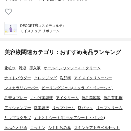
DECORTÉ(コスメデコルテ)
モイスチュア リポソーム
美容液関連カテゴリ：おすすめ商品ランキング
化粧水
乳液
導入液
オールインワンジェル・クリーム
ナイトパウダー
クレンジング
洗顔料
アイメイクリムーバー
マスカラリムーバー
ピーリングジェル(スクラブ・ゴマージュ)
毛穴スプレー
まつげ美容液
アイクリーム
眉毛美容液
眉毛育毛剤
アイシャンプー
唇美容液
リップバーム
唇パック
リップクリーム
リップスクラブ
くまとりシート(目元ケアシート・パック)
あぶらとり紙
コットン
シミ用飲み薬
スキンケアトラベルセット