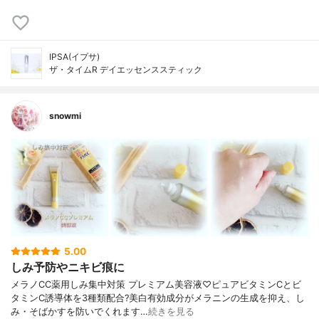
IPSA(イプサ)
ザ・タイムR デイエッセンススティック
snowmi
5.00
しみ予防やニキビ痕に
メラノCC薬用しみ集中対策 プレミアム美容液♡ピュアビタミンCとビ
タミンC誘導体を3種類配合?美白有効成分がメラニンの生成を抑え、し
み・そばかすを防いでくれます…
続きを見る