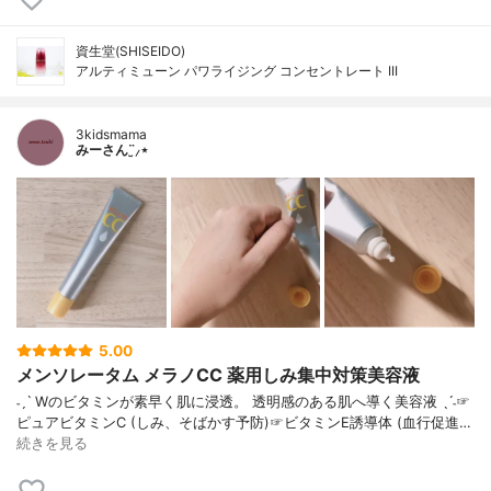
資生堂(SHISEIDO)
アルティミューン パワライジング コンセントレート III
3kidsmama
みーさん¨̮⸝⋆
5.00
メンソレータム メラノCC 薬用しみ集中対策美容液
˗ˏˋ Wのビタミンが素早く肌に浸透。 透明感のある肌へ導く美容液 ˎˊ˗☞
ピュアビタミンC (しみ、そばかす予防)☞ビタミンE誘導体 (血行促進…
続きを見る