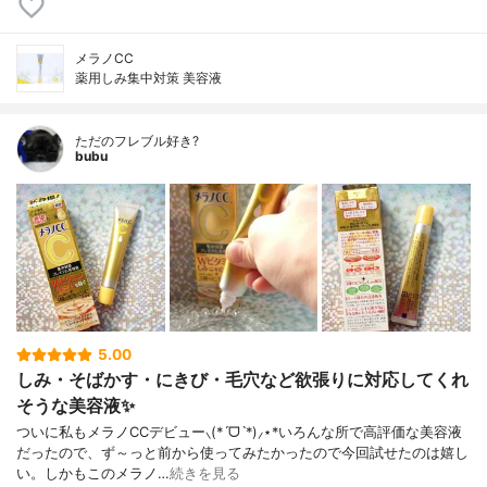
メラノCC
薬用しみ集中対策 美容液
ただのフレブル好き?
bubu
5.00
しみ・そばかす・にきび・毛穴など欲張りに対応してくれ
そうな美容液✨
ついに私もメラノCCデビュー⸜(*ˊᗜˋ*)⸝⋆*いろんな所で高評価な美容液
だったので、ず～っと前から使ってみたかったので今回試せたのは嬉し
い。しかもこのメラノ…
続きを見る