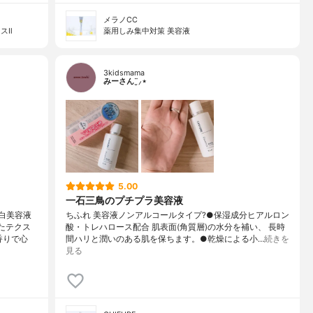
メラノCC
スⅡ
薬用しみ集中対策 美容液
3kidsmama
みーさん¨̮⸝⋆
5.00
一石三鳥のプチプラ美容液
白美容液
ちふれ 美容液ノンアルコールタイプ?●保湿成分ヒアルロン
たテクス
酸・トレハロース配合 肌表面(角質層)の水分を補い、 長時
香りで心
間ハリと潤いのある肌を保ちます。●乾燥による小…
続きを
見る