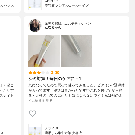
CHIFURE
エッセンス
美容液 ノンアルコールタイプ
元美容部員、エステティシャン
たむちゃん
3.00
シミ対策！毎日のケアに＋1
よく起こ
気になってたので買って使ってみました。ビタミンC誘導体
ったりす
が入ってます！浸透は良かったです◎これを付けてから寝
スナイト
ると翌朝の毛穴の広がりも気にならないです！私は頬のよ
く…
続きを見る
メラノCC
スⅡ
薬用しみ集中対策 美容液