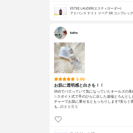
ESTEE LAUDER(エスティローダー)
アドバンス ナイト リペア SR コンプレック
kaho
5.00
お肌に透明感と白さを！！
SNSでバズっていて気になっていたキールズの美
✨スポイト式で手のひらに出した途端とろんとし
チャーでお肌に乗せるともっちりします?安らぐ
も…
続きを見る