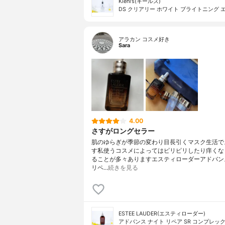
Kiehl’s(キールズ)
DS クリアリー ホワイト ブライトニング 
アラカン コスメ好き
Sara
4.00
さすがロングセラー
肌のゆらぎが季節の変わり目長引くマスク生活で
す私使うコスメによってはピリピリしたり痒くな
ることが多々ありますエスティローダーアドバン
リペ…
続きを見る
ESTEE LAUDER(エスティローダー)
アドバンス ナイト リペア SR コンプレック