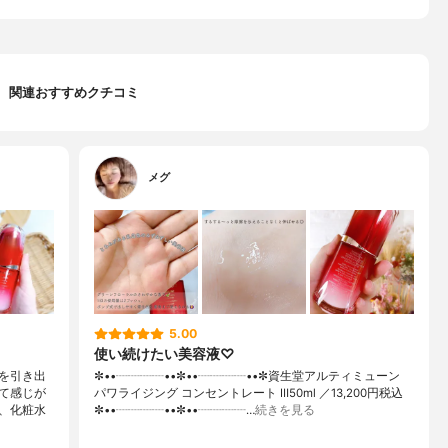
関連おすすめクチコミ
メグ
5.00
使い続けたい美容液♡
を引き出
✼••┈┈┈┈••✼••┈┈┈┈••✼資生堂アルティミューン
て感じが
パワライジング コンセントレート Ⅲ50ml ／13,200円税込
、化粧水
✼••┈┈┈┈••✼••┈┈┈┈…
続きを見る