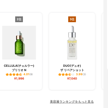
2位
3位
CELLULA(チェルラー)
DUO(デュオ)
ブリリオ N
ザ リペアショット
フ
4.01
3.99
(9)
(3)
¥1,996
¥7,040
美容液ランキングをもっと見る