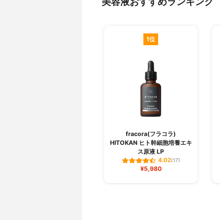
美容液おすすめランキング
1位
fracora(フラコラ)
HITOKAN ヒト幹細胞培養エキ
ス原液 LP
4.02
(17)
¥5,980