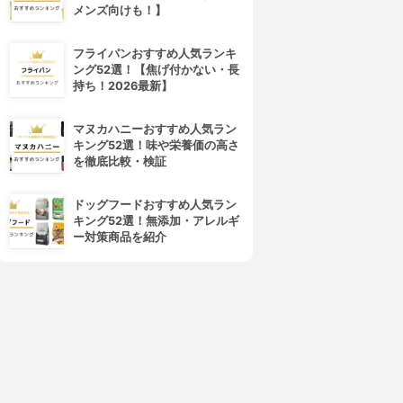
メンズ向けも！】
フライパンおすすめ人気ランキ
ング52選！【焦げ付かない・長
4位
5位
持ち！2026最新】
マヌカハニーおすすめ人気ラン
キング52選！味や栄養価の高さ
を徹底比較・検証
ドッグフードおすすめ人気ラン
キング52選！無添加・アレルギ
ー対策商品を紹介
フレイスラボ
LANCOME(ランコム)
レイスラボ FLAIS LABO ホ
ジェニフィック アルティメ セ
ワイト VC セラム
ラム
3.99
3.98
(54)
¥3,278
¥17,820