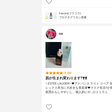
fracora(フラコラ)
プロテオグリカン原液
hiii
5.00
肌が生まれ変わります?❣️❣️
✨ESTEE LAUDER✨❤︎アドバンス ナイト リペア 
レックス本当に大好きな美容液❤️マスク生活?が
肌荒れもしやすいし、個人的にや…
続きを見る