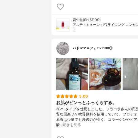
資生堂(SHISEIDO)
アルティミューン パワライジング コンセ
III
バドママ★フォロバ100◎
5.00
お肌がピンっとふっくらする。
30mLタイプを使用しました。フラコラさんの商
質な国産サケ軟骨原料を使用していて、プロテオ
原液は少量でも浸透力が高く、コラーゲンやヒア
酸…
続きを見る