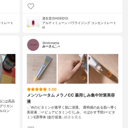
資生堂(SHISEIDO)
ントレート
アルティミューン パワライジング コンセントレート
III
3kidsmama
みーさん¨̮⸝⋆
5.00
メンソレータム メラノCC 薬用しみ集中対策美容
液
品には高品
グリカン
˗ˏˋ Wのビタミンが素早く肌に浸透。 透明感のある肌へ導く
ルロン
美容液 ˎˊ˗☞ピュアビタミンC (しみ、そばかす予防)☞ビタ
ミンE誘導体 (血行促進…
続きを見る