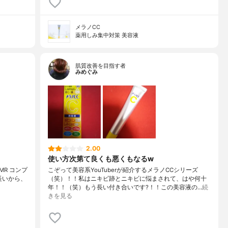
メラノCC
薬用しみ集中対策 美容液
肌質改善を目指す者
みめぐみ
2.00
使い方次第て良くも悪くもなるw
SMR コンプ
こぞって美容系YouTuberが紹介するメラノCCシリーズ
長いから、
（笑）！！私はニキビ跡とニキビに悩まされて、はや何十
年！！（笑）もう長い付き合いです?！！この美容液の…
続
きを見る