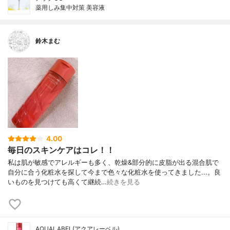
薬用しみ集中対策 美容液
鈴木まむ
4.00
毎日のスキンケアはコレ！！
私は肌が敏感でアレルギーも多く、乾燥&部分的に皮脂が出る混合肌で
自分に合う化粧水を探して今まで色々な化粧水を使ってきました...。良
いものを見つけても高くて継続…
続きを見る
AQUALABEL(アクアレーベル)