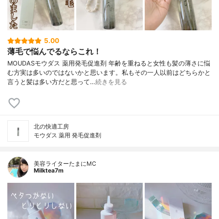
5.00
薄毛で悩んでるならこれ！
MOUDASモウダス 薬用発毛促進剤 年齢を重ねると女性も髪の薄さに悩
む方実は多いのではないかと思います。私もその一人以前はどちらかと
言うと髪は多い方だと思って…
続きを見る
北の快適工房
モウダス 薬用 発毛促進剤
美容ライターたまにMC
Milktea7m