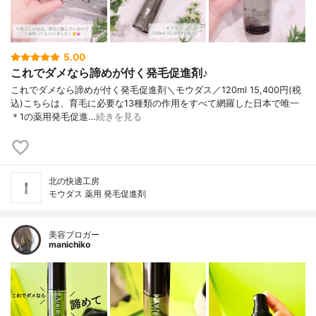
5.00
これでダメなら諦めが付く発毛促進剤♪
これでダメなら諦めが付く発毛促進剤＼モウダス／120ml 15,400円(税
込)こちらは、育毛に必要な13種類の作用をすべて網羅した日本で唯一
＊1の薬用発毛促進…
続きを見る
北の快適工房
モウダス 薬用 発毛促進剤
美容ブロガー
manichiko