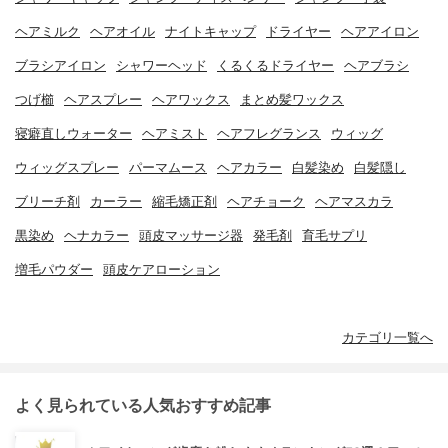
ヘアミルク
ヘアオイル
ナイトキャップ
ドライヤー
ヘアアイロン
ブラシアイロン
シャワーヘッド
くるくるドライヤー
ヘアブラシ
つげ櫛
ヘアスプレー
ヘアワックス
まとめ髪ワックス
寝癖直しウォーター
ヘアミスト
ヘアフレグランス
ウィッグ
ウィッグスプレー
パーマムース
ヘアカラー
白髪染め
白髪隠し
ブリーチ剤
カーラー
縮毛矯正剤
ヘアチョーク
ヘアマスカラ
黒染め
ヘナカラー
頭皮マッサージ器
発毛剤
育毛サプリ
増毛パウダー
頭皮ケアローション
カテゴリ一覧へ
よく見られている人気おすすめ記事