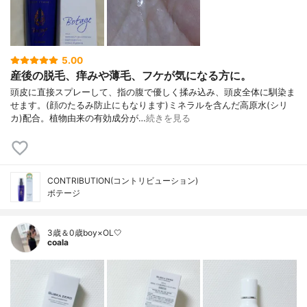
5.00
産後の脱毛、痒みや薄毛、フケが気になる方に。
頭皮に直接スプレーして、指の腹で優しく揉み込み、頭皮全体に馴染ま
せます。(顔のたるみ防止にもなります)ミネラルを含んだ高原水(シリ
カ)配合。植物由来の有効成分が…
続きを見る
CONTRIBUTION(コントリビューション)
ボテージ
3歳＆0歳boy×OL🤍
coala