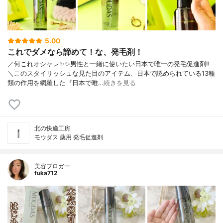
5.00
これでダメなら諦めて！な、発毛剤！
／何これオシャレ✨✨男性と一緒に使いたい日本で唯一の発毛促進剤‼︎
＼このスタイリッシュな見た目のアイテム、日本で認められている13種
類の作用を網羅した『日本で唯…
続きを見る
北の快適工房
モウダス 薬用 発毛促進剤
美容ブロガー
fuka712