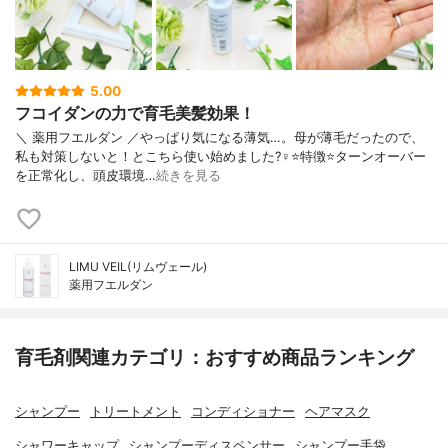
5.00
フコイダンの力で育毛美髪効果！
＼ 薬用フエルダン ／やっぱり気になる薄気…。母が薄毛だったので、
私も対策しないと！とこちら使い始めました?‍♀️⭐️特徴⭐️ターンオーバー
を正常化し、頭皮環境…
続きを見る
LIMU VEIL(リムヴェール)
薬用フエルダン
育毛剤関連カテゴリ：おすすめ商品ランキング
シャンプー
トリートメント
コンディショナー
ヘアマスク
シャワーキャップ
シャンプーディスペンサー
シャンプー手袋