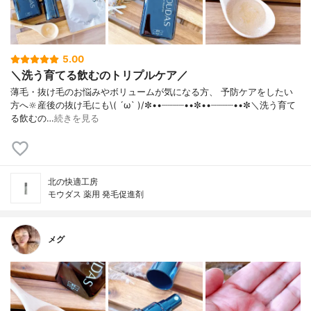
5.00
＼洗う育てる飲むのトリプルケア／
薄毛・抜け毛のお悩みやボリュームが気になる方、 予防ケアをしたい
方へ🔆産後の抜け毛にも\( ´ω` )/✼••┈┈┈┈••✼••┈┈┈┈••✼＼洗う育て
る飲むの…
続きを見る
北の快適工房
モウダス 薬用 発毛促進剤
メグ