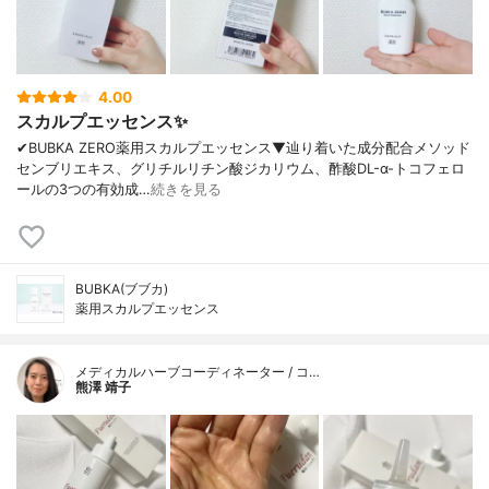
4.00
スカルプエッセンス✨
✔︎BUBKA ZERO薬用スカルプエッセンス▼辿り着いた成分配合メソッド
センブリエキス、グリチルリチン酸ジカリウム、酢酸DL-α-トコフェロ
ールの3つの有効成…
続きを見る
BUBKA(ブブカ)
薬用スカルプエッセンス
メディカルハーブコーディネーター / コ…
熊澤 靖子