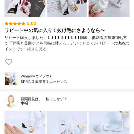
5.00
リピート中の気に入り！抜け毛にさようなら〜
リピート購入しました。⬇︎⬇︎⬇︎⬇︎⬇︎⬇︎⬇︎⬇︎⬇︎⬇︎国産、低刺激の無添加処方
で「育毛と美髪ケアを同時に叶える」というところがリピートの決めポ
イントです…
続きを見る
Winnow(ウィノウ)
SPRING 薬用育毛エッセンス
百聞百見は、一験にしかず！
幸福