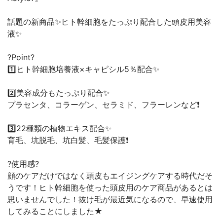
話題の新商品✨ヒト幹細胞をたっぷり配合した頭皮用美容
液✨
?Point?
1️⃣ヒト幹細胞培養液×キャピシル5％配合✨
2️⃣美容成分もたっぷり配合✨
プラセンタ、コラーゲン、セラミド、フラーレンなど❗️
3️⃣22種類の植物エキス配合✨
育毛、坑脱毛、坑白髪、毛髪保護❗️
?使用感?
顔のケアだけではなく頭皮もエイジングケアする時代だそ
うです！ヒト幹細胞を使った頭皮用のケア商品があるとは
思いませんでした！抜け毛が最近気になるので、早速使用
してみることにしました★