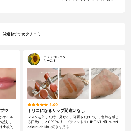
関連おすすめクチコミ
コスメコレクター
ちーこす
5.00
ップ♡
トリコになるリップ間違いなし
がオイル
マスクを外した時に見せる、可愛さだけでなく色気を感じ
ね塗りし
る口元に。✔︎OPERAリップティントN (LIP TINT N)Limited
は比較的
colornude kis…
続きを見る