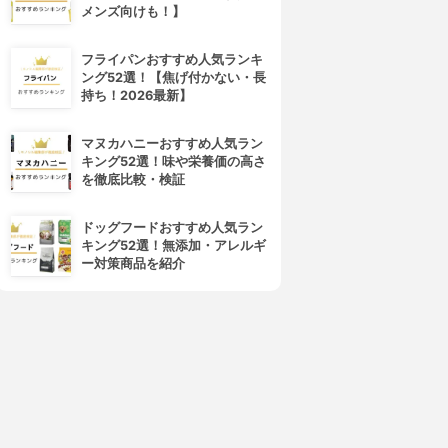
メンズ向けも！】
フライパンおすすめ人気ランキ
ング52選！【焦げ付かない・長
持ち！2026最新】
4位
5位
マヌカハニーおすすめ人気ラン
キング52選！味や栄養価の高さ
を徹底比較・検証
ドッグフードおすすめ人気ラン
キング52選！無添加・アレルギ
ー対策商品を紹介
rom&nd(ロムアンド)
CEZANNE(セザンヌ)
ューシーラスティングティン
ラスティング リップカラーN
ト
3.98
(37)
¥412
3.98
(128)
¥660