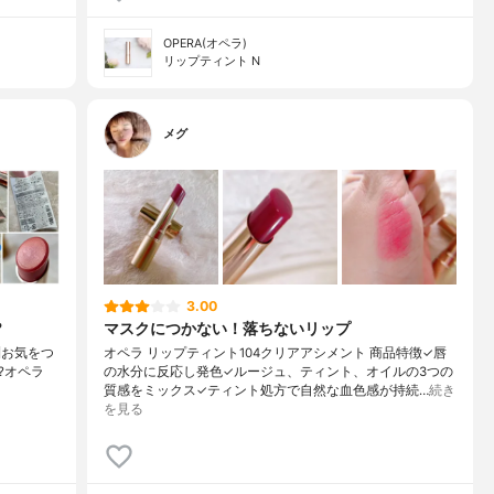
OPERA(オペラ)
リップティント N
メグ
3.00
?
マスクにつかない！落ちないリップ
〼 お気をつ
オペラ リップティント104クリアアシメント 商品特徴✓唇
?オペラ
の水分に反応し発色✓ルージュ、ティント、オイルの3つの
質感をミックス✓ティント処方で自然な血色感が持続…
続き
を見る