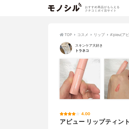
おすすめ商品がもらえる
クチコミポイ活サイト
TOP
コスメ
リップ
A'pieu
スキンケア大好き
トラネコ
4.00
アピュー リップティン