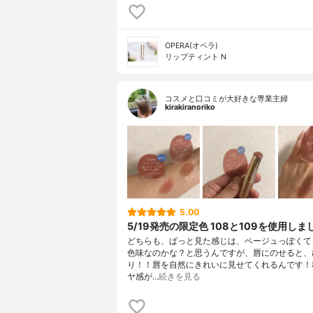
OPERA(オペラ)
リップティント N
コスメと口コミが大好きな専業主婦
kirakiranoriko
5.00
5/19発売の限定色 108と109を使用しま
どちらも、ぱっと見た感じは、ベージュっぽくて
色味なのかな？と思うんですが、唇にのせると、
り！！唇を自然にきれいに見せてくれるんです！
ヤ感が…
続きを見る