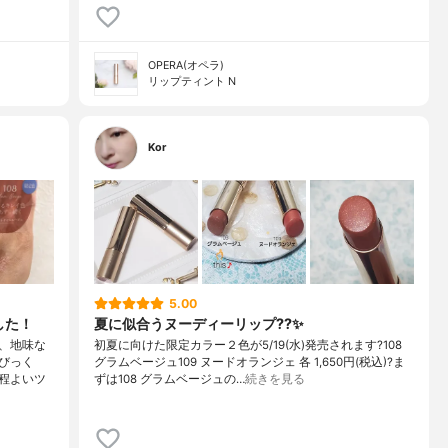
OPERA(オペラ)
リップティント N
Kor
5.00
した！
夏に似合うヌーディーリップ??✨
、地味な
初夏に向けた限定カラー２色が5/19(水)発売されます?108
びっく
グラムベージュ109 ヌードオランジェ 各 1,650円(税込)?ま
程よいツ
ずは108 グラムベージュの…
続きを見る