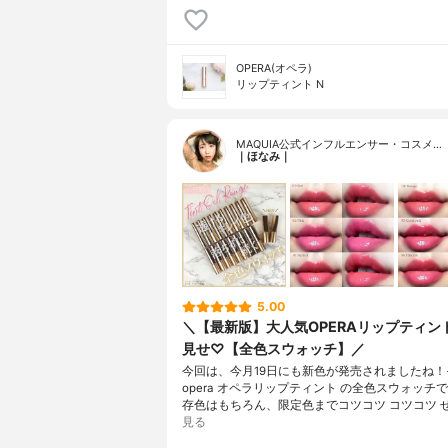
OPERA(オペラ)
リップティント N
MAQUIA公式インフルエンサー・コスメ…
｜ほなみ｜
5.00
＼【最新版】大人気OPERAリップティン
見せ♡【全色スウォッチ】／
今回は、今月19日にも新色が発売されましたね！
opera オペラリップティント の全色スウォッチ
存色はもちろん、限定色までコツコツ コツコツ 
見る