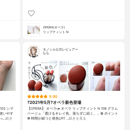
OPERA(オペラ)
リップティント N
モノシル公式レビュアー
しし
5.00
?2021年5月?オペラ新色登場
02 シマ
【OPERA】 オペラ▹▸ オペラ リップティント N 108 グラム
使いやす
ベージュ「透けるキレイ色、落ちずに続く。」✿ ポイント
っ…
続き
❁︎ 時間が経つと発色UP⤴ …
続きを見る