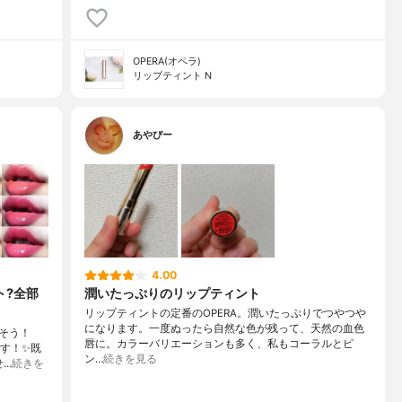
OPERA(オペラ)
リップティント N
あやぴー
4.00
ト?全部
潤いたっぷりのリップティント
リップティントの定番のOPERA。潤いたっぷりでつやつや
になります。一度ぬったら自然な色が残って、天然の血色
そう！
唇に。カラーバリエーションも多く、私もコーラルとピ
です！✨既
ン…
続きを見る
せ…
続きを