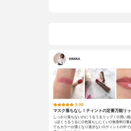
KIMIKA
5.00
マスク落ちなし！ティントの定番万能リ
しっかり落ちないのにうるうるリップ！○潤い感
っぽくうるうるに○色落ちしにくい○無香料○重
てもカラーが濃くなり過ぎない○ティントの中で