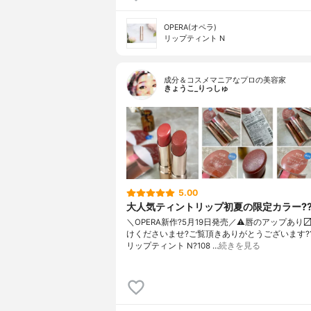
OPERA(オペラ)
リップティント N
成分＆コスメマニアなプロの美容家
きょうこ_りっしゅ
5.00
大人気ティントリップ初夏の限定カラー?
＼OPERA新作?5月19日発売／ ⚠️唇のアップあり
けくださいませ? ご覧頂きありがとうございます? 
リップティント N ?108 …
続きを見る