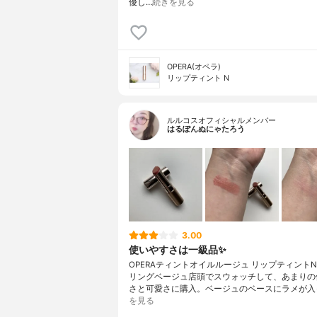
優し…
続きを見る
OPERA(オペラ)
リップティント N
ルルコスオフィシャルメンバー
はるぽんぬにゃたろう
3.00
使いやすさは一級品✨
OPERAティントオイルルージュ リップティントN1
リングベージュ店頭でスウォッチして、あまりの
さと可愛さに購入。ベージュのベースにラメが入
を見る