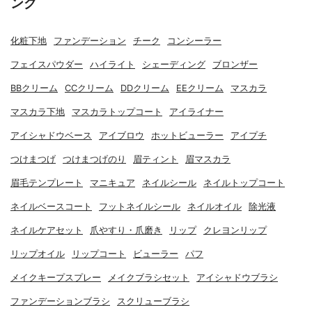
ング
化粧下地
ファンデーション
チーク
コンシーラー
フェイスパウダー
ハイライト
シェーディング
ブロンザー
BBクリーム
CCクリーム
DDクリーム
EEクリーム
マスカラ
マスカラ下地
マスカラトップコート
アイライナー
アイシャドウベース
アイブロウ
ホットビューラー
アイプチ
つけまつげ
つけまつげのり
眉ティント
眉マスカラ
眉毛テンプレート
マニキュア
ネイルシール
ネイルトップコート
ネイルベースコート
フットネイルシール
ネイルオイル
除光液
ネイルケアセット
爪やすり・爪磨き
リップ
クレヨンリップ
リップオイル
リップコート
ビューラー
パフ
メイクキープスプレー
メイクブラシセット
アイシャドウブラシ
ファンデーションブラシ
スクリューブラシ