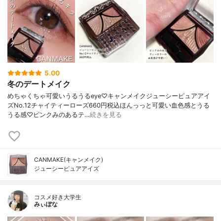
5.00
冬のデートメイク
めちゃくちゃ可愛いうるうるeye♡キャンメイクジューシーピュアアイ
ズNo.12チャイティーローズ660円税込ほんっっと可愛い血色感とうる
うる感♡ピンクみのあるテ…
続きを見る
CANMAKE(キャンメイク)
ジューシーピュアアイズ
コスメ好き大学生
みぃぽな