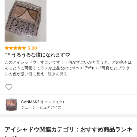
5.00
¨* うるうるな瞳になれます♡
このアイシャドウ、すごいです！！何がすごいかと言うと、どの色もほ
んっとうに可愛くてラメが上品なのです°˖✧◝(⁰▿⁰)◜✧˖°写真だとブラウ
ンの色が濃い目に見え…
続きを見る
CANMAKE(キャンメイク)
ジューシーピュアアイズ
アイシャドウ関連カテゴリ：おすすめ商品ランキ