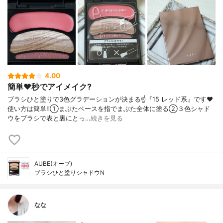
4.00
簡単❤️秒でアイメイク?
ブラシひと塗りで3色グラデーションが決まる☝️『15 レッド系』です❤️
使い方は簡単‼️①まぶたベースを指でまぶた全体に塗る②３色シャド
ウをブラシで表と裏にとっ…
続きを見る
AUBE(オーブ)
ブラシひと塗りシャドウN
なな