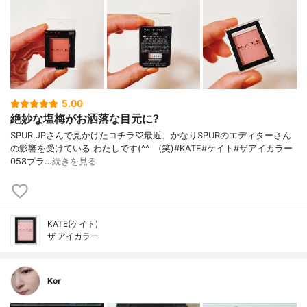
5.00
絶妙な塩梅がお洒落な目元に?
SPUR.JPさんで見かけたコチラ♡最近、かなりSPURのエディターさん
の影響を受けている わたしです(^^ゞ(笑)#KATE#ケイト#ザアイカラー
058ブラ…
続きを見る
KATE(ケイト)
ザ アイカラー
Kor