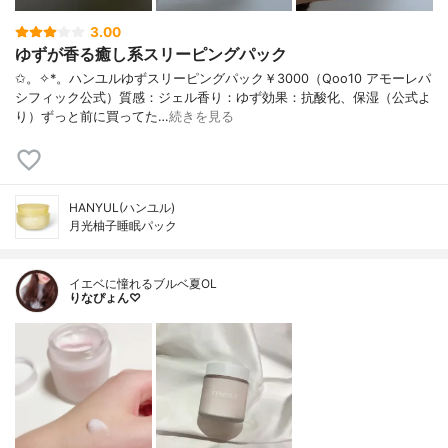
3.00
ゆずが香る癒し系スリーピングパック
✩。✧*。ハンユルゆずスリーピングパック￥3000（Qoo10 アモーレパ
シフィック公式）質感：ジェル香り：ゆず効果：抗酸化、保湿（公式よ
り）ずっと前に買ってた…
続きを見る
HANYUL(ハンユル)
月光柚子睡眠パック
イエベに憧れるブルベ夏OL
りなぴょん♡