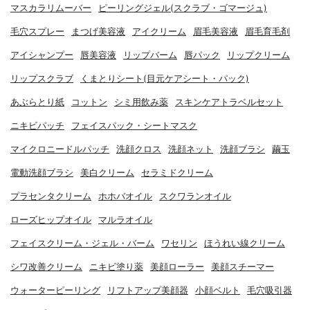
マスカラリムーバー
ピーリングジェル(スクラブ・ゴマージュ)
毛穴スプレー
まつげ美容液
アイクリーム
眉毛美容液
眉毛育毛剤
アイシャンプー
唇美容液
リップバーム
唇パック
リップクリーム
リップスクラブ
くまとりシート(目元ケアシート・パック)
あぶらとり紙
コットン
シミ用飲み薬
スキンケアトラベルセット
ニキビパッチ
フェイスパック・シートマスク
マイクロニードルパッチ
洗顔クロス
洗顔ネット
洗顔ブラシ
繭玉
電動洗顔ブラシ
美白クリーム
セラミドクリーム
プラセンタクリーム
ホホバオイル
スクワランオイル
ローズヒップオイル
マルラオイル
フェイスクリーム・ジェル・バーム
ワセリン
ほうれい線クリーム
シワ改善クリーム
ニキビ塗り薬
美顔ローラー
美顔スチーマー
ウォーターピーリング
リフトアップ美顔器
小顔ベルト
毛穴吸引器