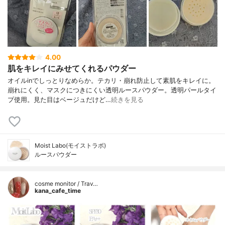
4.00
肌をキレイにみせてくれるパウダー
オイルinでしっとりなめらか。テカリ・崩れ防止して素肌をキレイに。
崩れにくく、マスクにつきにくい透明ルースパウダー。透明パールタイ
プ使用。見た目はベージュだけど…
続きを見る
Moist Labo(モイストラボ)
ルースパウダー
cosme monitor / Trav…
kana_cafe_time