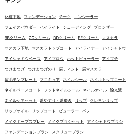
化粧下地
ファンデーション
チーク
コンシーラー
フェイスパウダー
ハイライト
シェーディング
ブロンザー
BBクリーム
CCクリーム
DDクリーム
EEクリーム
マスカラ
マスカラ下地
マスカラトップコート
アイライナー
アイシャドウ
アイシャドウベース
アイブロウ
ホットビューラー
アイプチ
つけまつげ
つけまつげのり
眉ティント
眉マスカラ
眉毛テンプレート
マニキュア
ネイルシール
ネイルトップコート
ネイルベースコート
フットネイルシール
ネイルオイル
除光液
ネイルケアセット
爪やすり・爪磨き
リップ
クレヨンリップ
リップオイル
リップコート
ビューラー
パフ
メイクキープスプレー
メイクブラシセット
アイシャドウブラシ
ファンデーションブラシ
スクリューブラシ