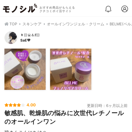
おすすめ商品がもらえる
クチコミポイ活サイト
TOP
スキンケア
オールインワンジェル・クリーム
BELME(ベ
👩🏻‍💻＆💃🏻
SaE💜
4.00
更新日時：6ヶ月以上前
敏感肌、乾燥肌の悩みに次世代レチノール
のオールインワン