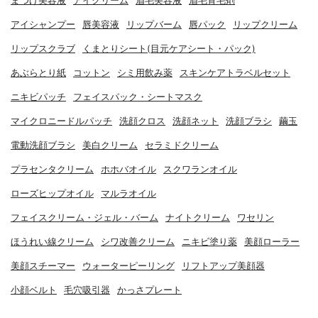
まつげ美容液
アイクリーム
眉毛美容液
眉毛育毛剤
アイシャンプー
唇美容液
リップバーム
唇パック
リップクリーム
リップスクラブ
くまとりシート(目元ケアシート・パック)
あぶらとり紙
コットン
シミ用飲み薬
スキンケアトラベルセット
ニキビパッチ
フェイスパック・シートマスク
マイクロニードルパッチ
洗顔クロス
洗顔ネット
洗顔ブラシ
繭玉
電動洗顔ブラシ
美白クリーム
セラミドクリーム
プラセンタクリーム
ホホバオイル
スクワランオイル
ローズヒップオイル
マルラオイル
フェイスクリーム・ジェル・バーム
ナイトクリーム
ワセリン
ほうれい線クリーム
シワ改善クリーム
ニキビ塗り薬
美顔ローラー
美顔スチーマー
ウォーターピーリング
リフトアップ美顔器
小顔ベルト
毛穴吸引器
かっさプレート