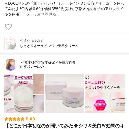
京LOCOさんの「和えか しっとりオールインワン美容クリーム」を使っ
てみたよ?◇内容量60g 価格3850円(税込)京都水尾の柚子のアロマオイ
ルを使用したオー…
続きを見る
和えか(waeka)
しっとりオールインワン美容クリーム
－10才肌の美容愛好家／受賞歴複数
かずおいーめい
5.00
【どこが日本初なのか聞いてみた◆シワ＆美白Ｗ効果のオ