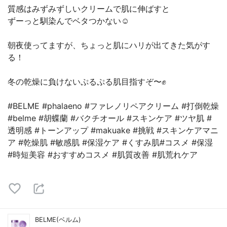
質感はみずみずしいクリームで肌に伸ばすと
ずーっと馴染んでベタつかない☺️
朝夜使ってますが、ちょっと肌にハリが出てきた気がす
る！
冬の乾燥に負けないぷるぷる肌目指すぞ〜✊
#BELME #phalaeno #ファレノリペアクリーム #打倒乾燥
#belme #胡蝶蘭 #バクチオール #スキンケア #ツヤ肌 #
透明感 #トーンアップ #makuake #挑戦 #スキンケアマニ
ア #乾燥肌 #敏感肌 #保湿ケア #くすみ肌#コスメ #保湿
#時短美容 #おすすめコスメ #肌質改善 #肌荒れケア
BELME(ベルム)