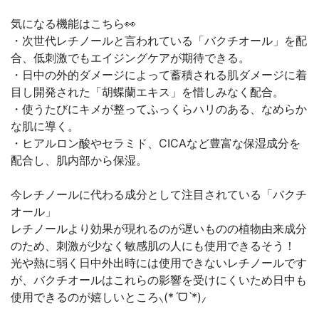
気になる機能はこちら👀
・次世代レチノールと言われている「バクチオール」を配
合、低刺激でもエイジングケアが期待できる。
・日中の外的ダメージによって蓄積される肌ダメージに着
目し開発された「胡蝶蘭エキス」を惜しみなく配合。
・使うたびにキメが整ってふっくらハリのある、なめらか
な肌に導く。
・ヒアルロン酸やセラミド、CICAなど豊富な保湿成分を
配合し、肌内部から保湿。
今レチノールに代わる成分として注目されている「バクチ
オール」
レチノールより効果が現れるのが遅いものの植物由来成分
のため、刺激が少なく敏感肌の人にも使用できるそう！
光や熱に弱く日中外出時には使用できないレチノールです
が、バクチオールはこれらの影響を受けにくいため日中も
使用できるのが嬉しいところ⸜(*ˊᗜˋ*)⸝