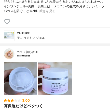
#PR #ちふれ#うるジェル #ちふれ美白うるおいジェル #ちふれオール
インワンジェル※美白：美白とは、メラニンの生成をおさえ、シミ・ソ
バカスを防ぐこと＠chi…
続きを見る
CHIFURE
美白 うるおい ジェル
コスメ初心者OL
mineraru
3.00
高保湿だけどペタつく