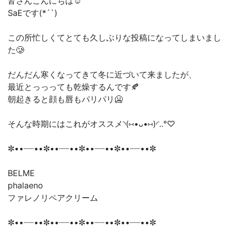
皆さんこんにちは☺️
SaEです(*´`)
この所忙しくてとても久しぶりな投稿になってしまいまし
た🥲
だんだん寒くなってきて冬に近づいて来ましたが、
最近とっっっても乾燥するんです🍂
朝起きると顔も唇もパリパリ🥶
そんな時期にはこれがオススメ◝(⑅•ᴗ•⑅)◜..°♡
✼••┈┈••✼••┈┈••✼••┈┈••✼••┈┈••✼
BELME
phalaeno
ファレノリペアクリーム
✼••┈┈••✼••┈┈••✼••┈┈••✼••┈┈••✼