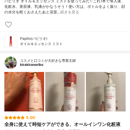
パピリオ オイル＆エッセンス ミストを使ってみた✨これ1本で導入液、
化粧水、美容液、乳液がかなうそう！使い方は、ボトルをよく振り、顔
の水分を軽くおさえたあと浴室…
続きを見る
Papilio(パピリオ)
オイル＆エッセンス ミスト
コスメと口コミが大好きな専業主婦
kirakiranoriko
5.00
全身に使えて時短ケアができる、オールインワン化粧液