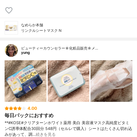
なめらか本舗
リンクルシートマスク N
ビューティーカウンセラー☆化粧品販売☆メ…
yung
4.00
毎日パックにおすすめ
**#KOSE#クリアターンホワイト薬用 美白 美容液マスク高純度ビタミ
ンC誘導体配合⁡30回分 548円（セルレで購入）⁡シートはたくさん切れ込
みがあって、調…
続きを見る