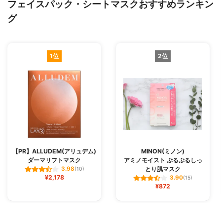
フェイスパック・シートマスクおすすめランキン
グ
1位
2位
【PR】ALLUDEM(アリュデム)
MINON(ミノン)
ダーマリフトマスク
アミノモイスト ぷるぷるしっ
とり肌マスク
3.98
(10)
¥2,178
3.90
(15)
¥872