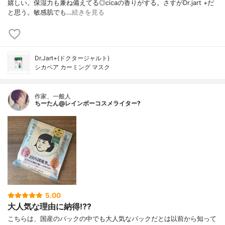
嬉しい。保湿力も兼ね備えてる◎cicaの香りがする。さすがDr.jart +だ
と思う。敏感肌でも…
続きを見る
Dr.Jart+(ドクタージャルト)
シカペア カーミング マスク
作家、一般人
ちーたん@レインボーコスメライター?
5.00
大人気な理由に納得⁉️?
こちらは、国産のパックの中でも大人気なパックだとは以前から知って