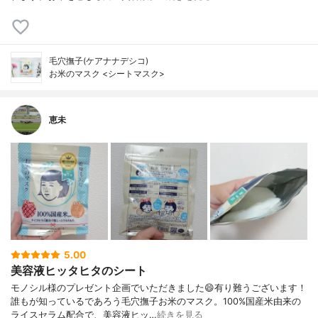
毛穴撫子(ケアナナデシコ)
お米のマスク <シートマスク>
恵未
5.00
美容液ヒッタヒタのシート
モノシル様のプレゼント企画でいただきました😄有り難うございます！
誰もが知っているであろう毛穴撫子お米のマスク。100%国産米由来の
ライスセラム配合で、美容液ヒッ…
続きを見る