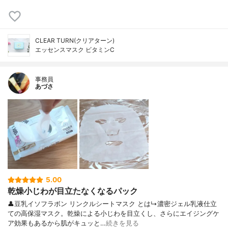
CLEAR TURN(クリアターン)
エッセンスマスク ビタミンC
事務員
あづさ
5.00
乾燥小じわが目立たなくなるパック
👤豆乳イソフラボン リンクルシートマスク とは↳濃密ジェル乳液仕立
ての高保湿マスク。乾燥による小じわを目立くし、さらにエイジングケ
ア効果もあるから肌がキュッと…
続きを見る