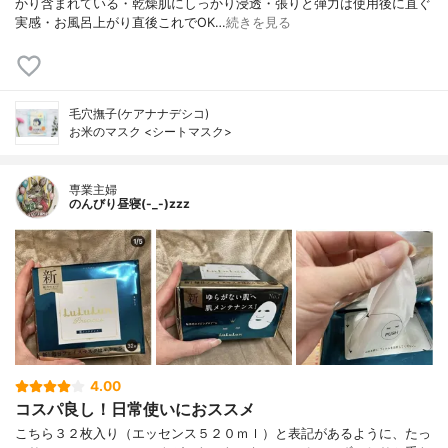
かり含まれている・乾燥肌にしっかり浸透・張りと弾力は使用後に直ぐ
実感・お風呂上がり直後これでOK…
続きを見る
毛穴撫子(ケアナナデシコ)
お米のマスク <シートマスク>
専業主婦
のんびり昼寝(-_-)zzz
4.00
コスパ良し！日常使いにおススメ
こちら３２枚入り（エッセンス５２０ｍｌ）と表記があるように、たっ