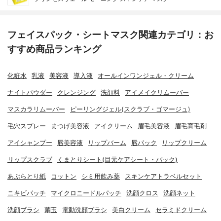
フェイスパック・シートマスク関連カテゴリ：お
すすめ商品ランキング
化粧水
乳液
美容液
導入液
オールインワンジェル・クリーム
ナイトパウダー
クレンジング
洗顔料
アイメイクリムーバー
マスカラリムーバー
ピーリングジェル(スクラブ・ゴマージュ)
毛穴スプレー
まつげ美容液
アイクリーム
眉毛美容液
眉毛育毛剤
アイシャンプー
唇美容液
リップバーム
唇パック
リップクリーム
リップスクラブ
くまとりシート(目元ケアシート・パック)
あぶらとり紙
コットン
シミ用飲み薬
スキンケアトラベルセット
ニキビパッチ
マイクロニードルパッチ
洗顔クロス
洗顔ネット
洗顔ブラシ
繭玉
電動洗顔ブラシ
美白クリーム
セラミドクリーム