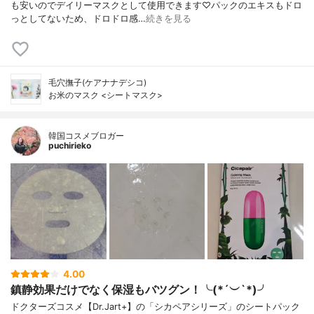
も安いのでデイリーマスクとして使用できます♡パックのエキスもドロ
っとしてないため、ドロドロ感…
続きを見る
毛穴撫子(ケアナナデシコ)
お米のマスク <シートマスク>
韓国コスメブロガー
puchirieko
4.00
鎮静効果だけでなく保湿もバツグン！╰(*´︶`*)╯
ドクターズコスメ【Dr.Jart+】の「シカペアシリーズ」のシートパック