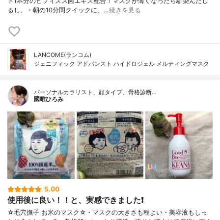
ト1本分のビフィズス菌エキス配合！マスクが薄くなったら馴染んだし
るし。・朝の10分間クイックに、…
続きを見る
LANCOME(ランコム)
ジェニフィック アドバンスト ハイドロジェル メルティングマスク
パーソナルカラリスト、顔タイプ、骨格診断…
國唯ひろみ
5.00
使用後に良い！！と、実感できました❗
☆毛穴撫子 お米のマスク☆・マスクの大きさも程よい・美容液もしっ