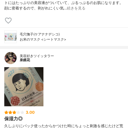
トにはたっぷりの美容液がついていて、ぷるっぷるのお肌になります。
顔に密着するので、剥がれにくい気…
続きを見る
毛穴撫子(ケアナナデシコ)
お米のマスク <シートマスク>
美容好きツイッタラー
泉鏡花
3.00
保湿力◎
久しぶりにパック使ったからかつけた時にちょっと刺激を感じたけど荒