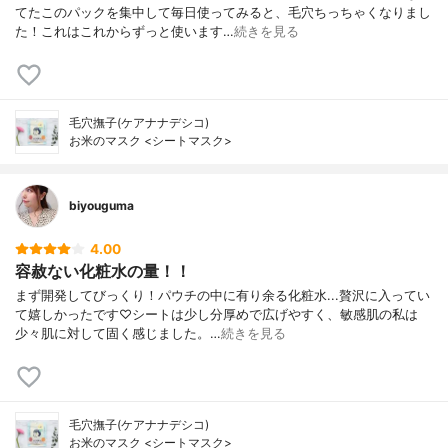
てたこのパックを集中して毎日使ってみると、毛穴ちっちゃくなりまし
た！これはこれからずっと使います…
続きを見る
毛穴撫子(ケアナナデシコ)
お米のマスク <シートマスク>
biyouguma
4.00
容赦ない化粧水の量！！
まず開発してびっくり！パウチの中に有り余る化粧水...贅沢に入ってい
て嬉しかったです♡シートは少し分厚めで広げやすく、敏感肌の私は
少々肌に対して固く感じました。…
続きを見る
毛穴撫子(ケアナナデシコ)
お米のマスク <シートマスク>