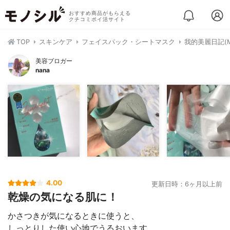
おすすめ商品がもらえる
クチコミポイ活サイト
TOP
スキンケア
フェイスパック・シートマスク
我的美麗日記(My
美容ブロガー
nana
4.00
更新日時：6ヶ月以上前
乾燥の気になる肌に！
かさつきが気になるときに使うと、
しっとりした使い心地でうるおいます。