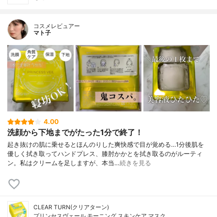
コスメレビュアー
マト子
4.00
洗顔から下地までがたった1分で終了！
起き抜けの肌に乗せるとほんのりした爽快感で目が覚める…1分後肌を
優しく拭き取ってハンドプレス、膝肘かかとを拭き取るのがルーティ
ン。私はクリームを足しますが、本当…
続きを見る
CLEAR TURN(クリアターン)
プリンセスヴェール モーニング スキンケア マスク