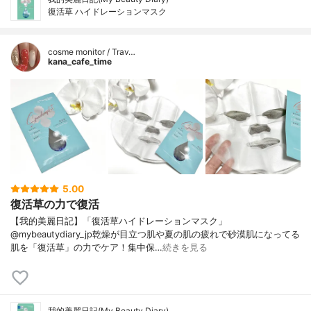
復活草 ハイドレーションマスク
cosme monitor / Trav…
kana_cafe_time
5.00
復活草の力で復活
【我的美麗日記】「復活草ハイドレーションマスク」
@mybeautydiary_jp乾燥が目立つ肌や夏の肌の疲れで砂漠肌になってる
肌を「復活草」の力でケア！集中保…
続きを見る
我的美麗日記(My Beauty Diary)