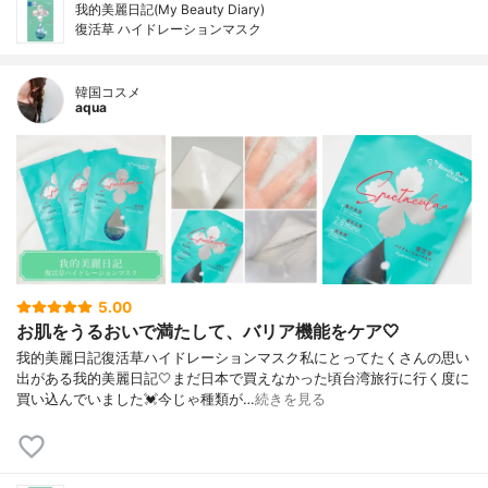
我的美麗日記(My Beauty Diary)
復活草 ハイドレーションマスク
韓国コスメ
aqua
5.00
お肌をうるおいで満たして、バリア機能をケア🤍
我的美麗日記復活草ハイドレーションマスク私にとってたくさんの思い
出がある我的美麗日記🤍まだ日本で買えなかった頃台湾旅行に行く度に
買い込んでいました💓今じゃ種類が…
続きを見る