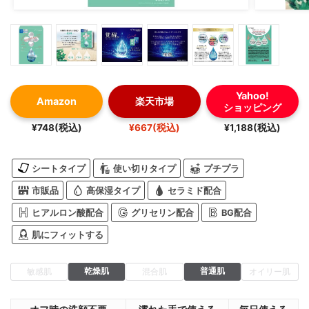
Yahoo!
Amazon
楽天市場
ショッピング
¥748(税込)
¥667(税込)
¥1,188(税込)
シートタイプ
使い切りタイプ
プチプラ
市販品
高保湿タイプ
セラミド配合
ヒアルロン酸配合
グリセリン配合
BG配合
肌にフィットする
乾燥肌
普通肌
敏感肌
混合肌
オイリー肌