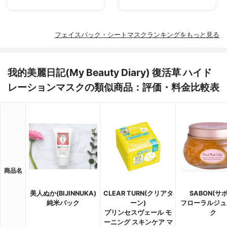
フェイスパック・シートマスクランキングをもっと見る
我的美麗日記(My Beauty Diary) 復活草 ハイド
レーションマスクの類似商品：評価・料金比較表
商品名
美人ぬか(BIJINNUKA)
CLEAR TURN(クリアタ
SABON(サ
純米パック
ーン)
フローラルジュ
プリンセスヴェール モ
ク
ーニング スキンケア マ