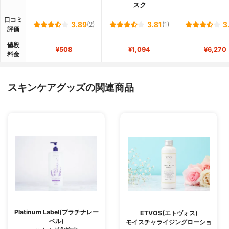
スク
口コミ
3.89
(2)
3.81
(1)
3
評価
値段
¥508
¥1,094
¥6,270
料金
スキンケアグッズの関連商品
Platinum Label(プラチナレー
ETVOS(エトヴォス)
ベル)
モイスチャライジングローショ