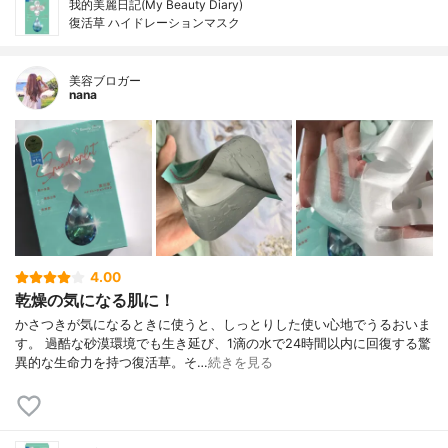
我的美麗日記(My Beauty Diary)
復活草 ハイドレーションマスク
美容ブロガー
nana
4.00
乾燥の気になる肌に！
かさつきが気になるときに使うと、しっとりした使い心地でうるおいま
す。 過酷な砂漠環境でも生き延び、1滴の水で24時間以内に回復する驚
異的な生命力を持つ復活草。そ…
続きを見る