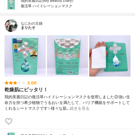
我的美麗日記(My Beauty Diary)
復活草 ハイドレーションマスク
なにわの主婦
まりたそ
3.00
乾燥肌にピッタリ！
我的美麗日記の復活草ハイドレーションマスクを使用しました😊強い生
命力を持つ希少植物でうるおいを満たして、バリア機能をサポートして
くれるシートマスクです✨様々な肌…
続きを見る