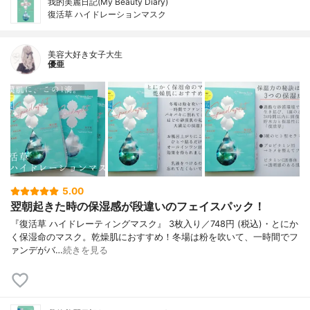
我的美麗日記(My Beauty Diary)
復活草 ハイドレーションマスク
美容大好き女子大生
優亜
5.00
翌朝起きた時の保湿感が段違いのフェイスパック！
『復活草 ハイドレーティングマスク』 3枚入り／748円 (税込)・とにか
く保湿命のマスク。乾燥肌におすすめ！冬場は粉を吹いて、一時間でフ
ァンデがバ…
続きを見る