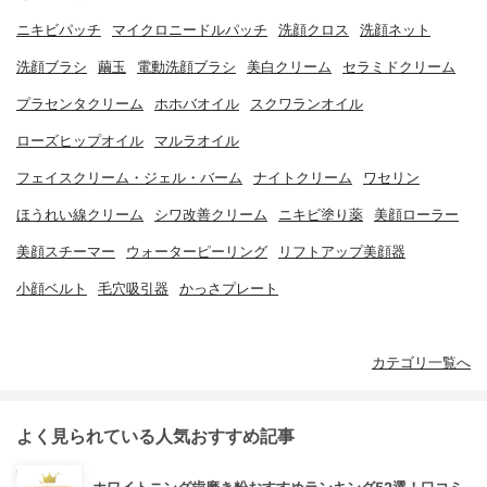
ニキビパッチ
マイクロニードルパッチ
洗顔クロス
洗顔ネット
洗顔ブラシ
繭玉
電動洗顔ブラシ
美白クリーム
セラミドクリーム
プラセンタクリーム
ホホバオイル
スクワランオイル
ローズヒップオイル
マルラオイル
フェイスクリーム・ジェル・バーム
ナイトクリーム
ワセリン
ほうれい線クリーム
シワ改善クリーム
ニキビ塗り薬
美顔ローラー
美顔スチーマー
ウォーターピーリング
リフトアップ美顔器
小顔ベルト
毛穴吸引器
かっさプレート
カテゴリ一覧へ
よく見られている人気おすすめ記事