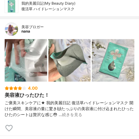
我的美麗日記(My Beauty Diary)
復活草 ハイドレーションマスク
美容ブロガー
nana
4.00
美容液ひったひた！
ご褒美スキンケアに★ 我的美麗日記 復活草ハイドレーションマスク 開
けた瞬間、美容液の量に驚き🙌たっぷりの美容液に付け込まれたひった
ひたのシートは贅沢な感じ😳 …
続きを見る