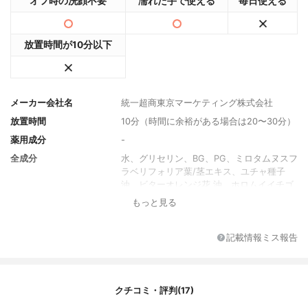
オフ時の洗顔不要
濡れた手で使える
毎日使える
放置時間が10分以下
メーカー会社名
統一超商東京マーケティング株式会社
放置時間
10分（時間に余裕がある場合は20〜30分）
薬用成分
-
全成分
水、グリセリン、BG、PG、ミロタムヌスフ
ラベリフォリア葉/茎エキス、ユチャ種子
油、ビターオレンジ花 油、ホロムイイチゴ
種子油、メドウフォーム種子油、アルニカ
もっと見る
花エキス、アロエベラ液汁、セラミドNP、
セラミ ドAP、セラミドEOP、フィトスフィ
ンゴシン、パンテノール、アスコルビン
記載情報ミス報告
酸、コレステロール、加水分解酵 母エキ
ス、キシリチルグルコシド、無水キシリト
ール、キシリトール、ヒアルロン酸Na、ポ
リグルタミン酸N a、乳酸Na、PCA-Na、ヒ
クチコミ・評判(17)
ドロキシエチルウレア、グルコース、ポリ