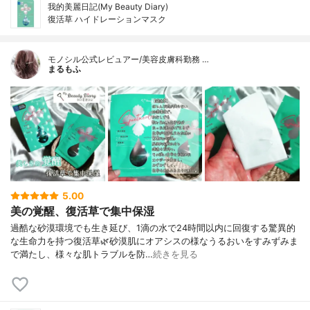
我的美麗日記(My Beauty Diary)
復活草 ハイドレーションマスク
モノシル公式レビュアー/美容皮膚科勤務 …
まるもふ
5.00
美の覚醒、復活草で集中保湿
過酷な砂漠環境でも生き延び、1滴の水で24時間以内に回復する驚異的
な生命力を持つ復活草🌿砂漠肌にオアシスの様なうるおいをすみずみま
で満たし、様々な肌トラブルを防…
続きを見る