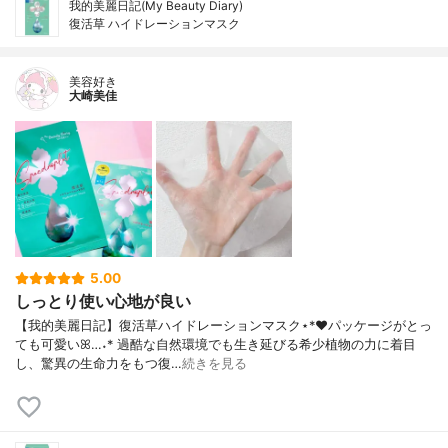
我的美麗日記(My Beauty Diary)
復活草 ハイドレーションマスク
美容好き
大崎美佳
5.00
しっとり使い心地が良い
【我的美麗日記】復活草ハイドレーションマスク⋆*❤︎パッケージがとっ
ても可愛いꕤ…˖* 過酷な自然環境でも生き延びる希少植物の力に着目
し、驚異の生命力をもつ復…
続きを見る