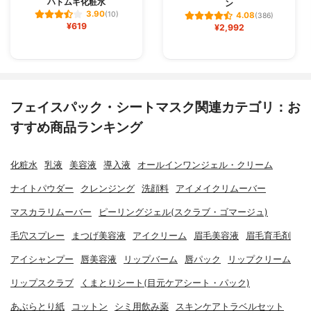
ハトムギ化粧水
ン
3.90
(10)
4.08
(386)
¥619
¥2,992
フェイスパック・シートマスク関連カテゴリ：お
すすめ商品ランキング
化粧水
乳液
美容液
導入液
オールインワンジェル・クリーム
ナイトパウダー
クレンジング
洗顔料
アイメイクリムーバー
マスカラリムーバー
ピーリングジェル(スクラブ・ゴマージュ)
毛穴スプレー
まつげ美容液
アイクリーム
眉毛美容液
眉毛育毛剤
アイシャンプー
唇美容液
リップバーム
唇パック
リップクリーム
リップスクラブ
くまとりシート(目元ケアシート・パック)
あぶらとり紙
コットン
シミ用飲み薬
スキンケアトラベルセット