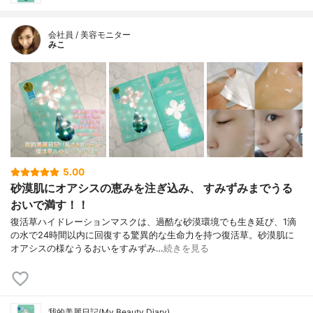
会社員 / 美容モニター
みこ
5.00
砂漠肌にオアシスの恵みを注ぎ込み、 すみずみまでうる
おいで満す！！
復活草ハイドレーションマスクは、過酷な砂漠環境でも生き延び、1滴
の水で24時間以内に回復する驚異的な生命力を持つ復活草。砂漠肌に
オアシスの様なうるおいをすみずみ…
続きを見る
我的美麗日記(My Beauty Diary)