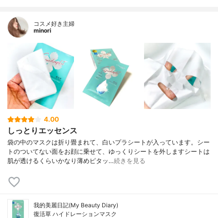
グルクロン酸、エチルヘキシルグリ セリ
ン、グリチルリチン酸2K、レシチン、ラウ
コスメ好き主婦
ロイルラクチレートNa、TEA、水酸化K、
minori
クエン酸、炭酸 K、カルボマー、(アクリロ
イルジメチルタウリンアンモニウム/VP)コ
ポリマー、キサンタンガム、セチルヒド ロ
キシエチルセルロース、ポリソルベート2
0、プロパンジオール、フェノキシエタノー
ル、クロルフェネシン、ブチ ルカルバミン
酸ヨウ化プロピニル、ソルビン酸K、安息香
酸Na、香料
内容量
23m×3枚
4.00
香り
-
しっとりエッセンス
製造国
台湾
袋の中のマスクは折り畳まれて、白いプラシートが入っています。シー
内容量のバリエーション
3枚、5枚、20枚
トのついてない面をお顔に乗せて、ゆっくりシートを外しますシートは
肌が透けるくらいかなり薄めピタッ…
続きを見る
我的美麗日記(My Beauty Diary)
復活草 ハイドレーションマスク