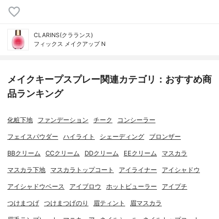
CLARINS(クラランス)
フィックス メイクアップ N
メイクキープスプレー関連カテゴリ：おすすめ商
品ランキング
化粧下地
ファンデーション
チーク
コンシーラー
フェイスパウダー
ハイライト
シェーディング
ブロンザー
BBクリーム
CCクリーム
DDクリーム
EEクリーム
マスカラ
マスカラ下地
マスカラトップコート
アイライナー
アイシャドウ
アイシャドウベース
アイブロウ
ホットビューラー
アイプチ
つけまつげ
つけまつげのり
眉ティント
眉マスカラ