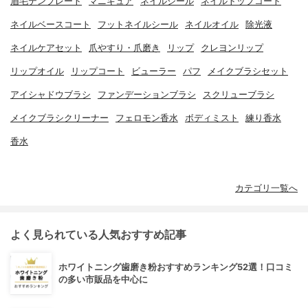
眉毛テンプレート
マニキュア
ネイルシール
ネイルトップコート
ネイルベースコート
フットネイルシール
ネイルオイル
除光液
ネイルケアセット
爪やすり・爪磨き
リップ
クレヨンリップ
リップオイル
リップコート
ビューラー
パフ
メイクブラシセット
アイシャドウブラシ
ファンデーションブラシ
スクリューブラシ
メイクブラシクリーナー
フェロモン香水
ボディミスト
練り香水
香水
カテゴリ一覧へ
よく見られている人気おすすめ記事
ホワイトニング歯磨き粉おすすめランキング52選！口コミ
の多い市販品を中心に