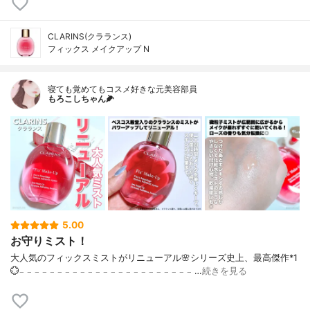
CLARINS(クラランス)
フィックス メイクアップ N
寝ても覚めてもコスメ好きな元美容部員
もろこしちゃん🌽
5.00
お守りミスト！
大人気のフィックスミストがリニューアル🌸シリーズ史上、最高傑作*1
💮𓐄 𓐄 𓐄 𓐄 𓐄 𓐄 𓐄 𓐄 𓐄 𓐄 𓐄 𓐄 𓐄 𓐄 𓐄 𓐄 𓐄 𓐄 𓐄 𓐄 𓐄 𓐄 𓐄 …
続きを見る