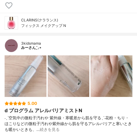
CLARINS(クラランス)
フィックス メイクアップ N
3kidsmama
みーさん¨̮⸝⋆
5.00
d プログラム アレルバリアミストN
˗ˏˋ空気中の微粒子汚れや 紫外線・寒暖差から肌を守るˎˊ˗花粉・ちり・
ほこりなどの微粒子汚れや紫外線から肌を守るアレルバリアと寒いとき
も暖かいときも、…
続きを見る