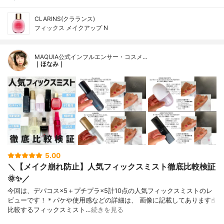
CLARINS(クラランス)
フィックス メイクアップ N
MAQUIA公式インフルエンサー・コスメ…
｜ほなみ｜
5.00
＼【メイク崩れ防止】人気フィックスミスト徹底比較検証
🌞✨／
今回は、デパコス×5＋プチプラ×5計10点の人気フィックスミストのレ
ビューです！＊パケや使用感などの詳細は、 画像に記載してあります☝︎
比較するフィックスミスト…
続きを見る