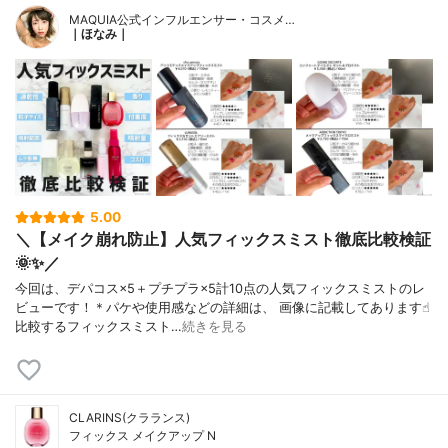
MAQUIA公式インフルエンサー・コスメ…
｜ほなみ｜
5.00
＼【メイク崩れ防止】人気フィックスミスト徹底比較検証
🌞✨／
今回は、デパコス×5＋プチプラ×5計10点の人気フィックスミストのレ
ビューです！＊パケや使用感などの詳細は、 画像に記載してあります☝︎
比較するフィックスミスト…
続きを見る
CLARINS(クラランス)
フィックス メイクアップ N