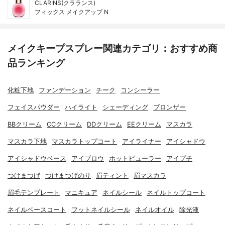
CLARINS(クラランス)
フィックス メイクアップ N
メイクキープスプレー関連カテゴリ：おすすめ商
品ランキング
化粧下地
ファンデーション
チーク
コンシーラー
フェイスパウダー
ハイライト
シェーディング
ブロンザー
BBクリーム
CCクリーム
DDクリーム
EEクリーム
マスカラ
マスカラ下地
マスカラトップコート
アイライナー
アイシャドウ
アイシャドウベース
アイブロウ
ホットビューラー
アイプチ
つけまつげ
つけまつげのり
眉ティント
眉マスカラ
眉毛テンプレート
マニキュア
ネイルシール
ネイルトップコート
ネイルベースコート
フットネイルシール
ネイルオイル
除光液