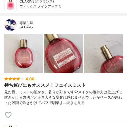
CLARINS(クラランス)
フィックス メイクアップ N
専業主婦
ぷくみぃ
4.00
持ち運びにもオススメ！フェイスミスト
見た目、ミストの細かさ、香りが好きです♡メイクの維持力は仕上げに
吹きかける方法だと正直大きな変化は感じませんでしたがベースが終わ
った段階で吹きかけてパフで馴染ま…
続きを見る