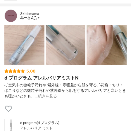
3kidsmama
みーさん¨̮⸝⋆
5.00
d プログラム アレルバリアミストN
˗ˏˋ空気中の微粒子汚れや 紫外線・寒暖差から肌を守るˎˊ˗花粉・ちり・
ほこりなどの微粒子汚れや紫外線から肌を守るアレルバリアと寒いとき
も暖かいときも、…
続きを見る
d program(d プログラム)
アレルバリア ミスト