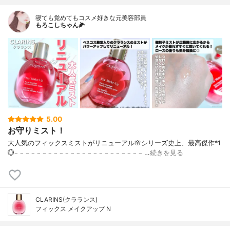
寝ても覚めてもコスメ好きな元美容部員
もろこしちゃん🌽
5.00
お守りミスト！
大人気のフィックスミストがリニューアル🌸シリーズ史上、最高傑作*1
💮𓐄 𓐄 𓐄 𓐄 𓐄 𓐄 𓐄 𓐄 𓐄 𓐄 𓐄 𓐄 𓐄 𓐄 𓐄 𓐄 𓐄 𓐄 𓐄 𓐄 𓐄 𓐄 𓐄 …
続きを見る
CLARINS(クラランス)
フィックス メイクアップ N