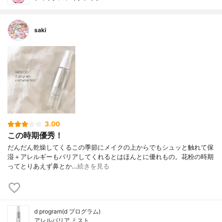
saki
3.00
この時期優秀！
だんだん乾燥してくるこの季節に メイクの上からでもシュッと触れて 保
湿＋アレルギーもバリアしてくれるとは ほんとに優れもの。 花粉の時期
って とりあえず鼻とか…
続きを見る
d program(d プログラム)
アレルバリア ミスト