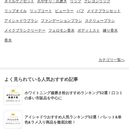
ネイルケアセット
爪やすり・爪磨き
リップ
クレヨンリップ
リップオイル
リップコート
ビューラー
パフ
メイクブラシセット
アイシャドウブラシ
ファンデーションブラシ
スクリューブラシ
メイクブラシクリーナー
フェロモン香水
ボディミスト
練り香水
香水
カテゴリ一覧へ
よく見られている人気おすすめ記事
ホワイトニング歯磨き粉おすすめランキング52選！口コミ
の多い市販品を中心に
アイシャドウおすすめ人気ランキング52選！パレット&単
色&ラメ入り商品を徹底比較！