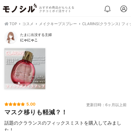
おすすめ商品がもらえる
クチコミポイ活サイト
TOP
コスメ
メイクキープスプレー
CLARINS(クラランス) フ
たまに出没する主婦
にゃにゃこ
5.00
更新日時：6ヶ月以上前
マスク移りも軽減？！
話題のクラランスのフィックスミストを購入してみまし
た！