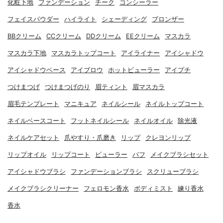
化粧下地
ファンデーション
チーク
コンシーラー
フェイスパウダー
ハイライト
シェーディング
ブロンザー
BBクリーム
CCクリーム
DDクリーム
EEクリーム
マスカラ
マスカラ下地
マスカラトップコート
アイライナー
アイシャドウ
アイシャドウベース
アイブロウ
ホットビューラー
アイプチ
つけまつげ
つけまつげのり
眉ティント
眉マスカラ
眉毛テンプレート
マニキュア
ネイルシール
ネイルトップコート
ネイルベースコート
フットネイルシール
ネイルオイル
除光液
ネイルケアセット
爪やすり・爪磨き
リップ
クレヨンリップ
リップオイル
リップコート
ビューラー
パフ
メイクブラシセット
アイシャドウブラシ
ファンデーションブラシ
スクリューブラシ
メイクブラシクリーナー
フェロモン香水
ボディミスト
練り香水
香水