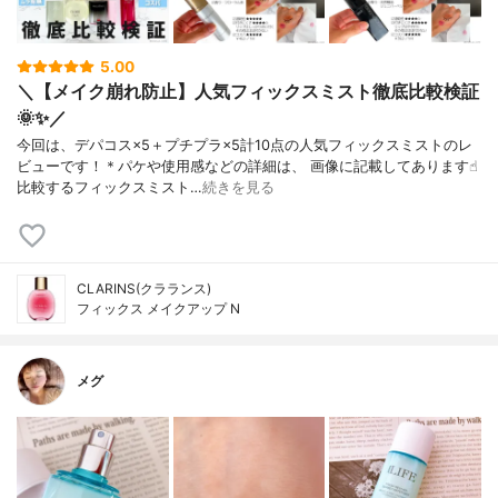
5.00
＼【メイク崩れ防止】人気フィックスミスト徹底比較検証
🌞✨／
今回は、デパコス×5＋プチプラ×5計10点の人気フィックスミストのレ
ビューです！＊パケや使用感などの詳細は、 画像に記載してあります☝︎
比較するフィックスミスト…
続きを見る
CLARINS(クラランス)
フィックス メイクアップ N
メグ