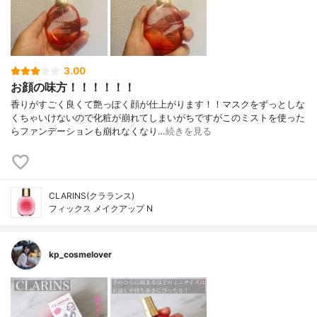
3.00
お顔の味方！！！！！！
香りがすごく良くて艶っぽく顔が仕上がります！！マスクをずっとしな
くちゃいけないので化粧が崩れてしまいがちですがこのミストを使った
らファンデーションも崩れなくなり…
続きを見る
CLARINS(クラランス)
フィックス メイクアップ N
kp_cosmelover