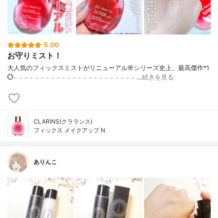
5.00
お守りミスト！
大人気のフィックスミストがリニューアル🌸シリーズ史上、最高傑作*1
💮𓐄 𓐄 𓐄 𓐄 𓐄 𓐄 𓐄 𓐄 𓐄 𓐄 𓐄 𓐄 𓐄 𓐄 𓐄 𓐄 𓐄 𓐄 𓐄 𓐄 𓐄 𓐄 𓐄 …
続きを見る
CLARINS(クラランス)
フィックス メイクアップ N
ありんこ