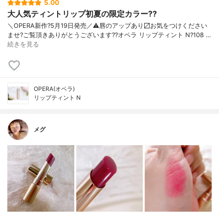
5.00
大人気ティントリップ初夏の限定カラー??
＼OPERA新作?5月19日発売／ ⚠️唇のアップあり〼 お気をつけください
ませ? ご覧頂きありがとうございます? ?オペラ リップティント N ?108 …
続きを見る
OPERA(オペラ)
リップティント N
メグ