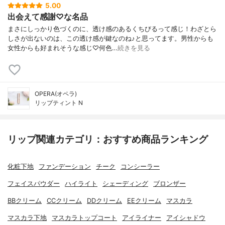
5.00
出会えて感謝♡な名品
まさにしっかり色づくのに、透け感のあるくちびるって感じ！わざとら
しさが出ないのは、この透け感が鍵なのね♪と思ってます。男性からも
女性からも好まれそうな感じ♡何色…
続きを見る
OPERA(オペラ)
リップティント N
リップ関連カテゴリ：おすすめ商品ランキング
化粧下地
ファンデーション
チーク
コンシーラー
フェイスパウダー
ハイライト
シェーディング
ブロンザー
BBクリーム
CCクリーム
DDクリーム
EEクリーム
マスカラ
マスカラ下地
マスカラトップコート
アイライナー
アイシャドウ