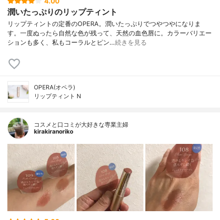
4.00
潤いたっぷりのリップティント
リップティントの定番のOPERA。潤いたっぷりでつやつやになりま
す。一度ぬったら自然な色が残って、天然の血色唇に。カラーバリエー
ションも多く、私もコーラルとピン…
続きを見る
OPERA(オペラ)
リップティント N
コスメと口コミが大好きな専業主婦
kirakiranoriko