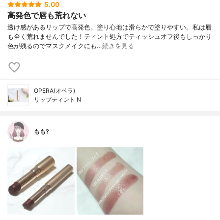
5.00
高発色で唇も荒れない
透け感があるリップで高発色。塗り心地は滑らかで塗りやすい。 私は唇
も全く荒れませんでした！ ティント処方でティッシュオフ後もしっかり
色が残るのでマスクメイクにも…
続きを見る
OPERA(オペラ)
リップティント N
もも?