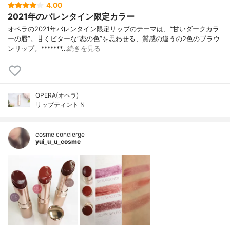
4.00
2021年のバレンタイン限定カラー
オペラの2021年バレンタイン限定リップのテーマは、“甘いダークカラ
ーの唇”。甘くビターな“恋の色”を思わせる、質感の違うの2色のブラウ
ンリップ。*******…
続きを見る
OPERA(オペラ)
リップティント N
cosme concierge
yui_u_u_cosme