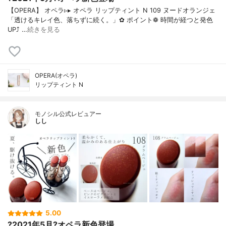
【OPERA】 オペラ▹▸ オペラ リップティント N 109 ヌードオランジェ
「透けるキレイ色、落ちずに続く。」✿ ポイント❁︎ 時間が経つと発色
UP⤴ …
続きを見る
OPERA(オペラ)
リップティント N
モノシル公式レビュアー
しし
5.00
?2021年5月?オペラ新色登場