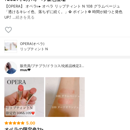
【OPERA】 オペラ▹▸ オペラ リップティント N 108 グラムベージュ
「透けるキレイ色、落ちずに続く。」✿ ポイント❁︎ 時間が経つと発色
UP⤴ …
続きを見る
OPERA(オペラ)
リップティント N
販売員/プチプラ/ドラコス/化粧品検定2…
muu❤︎
5.00
オペラの限定色?✨