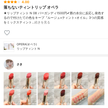
4.00
落ちないティントリップ オペラ
★リップティント N 08 バーガンディ1500円✔︎唇の水分に反応し発色す
るので付けたての色をキープ『ルージュ×ティント÷オイル』3つの質感
をミックスティント…
続きを見る
OPERA(オペラ)
リップティント N
さき