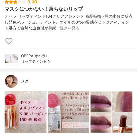
3.00
マスクにつかない！落ちないリップ
オペラ リップティント104クリアアシメント 商品特徴✓唇の水分に反応
し発色✓ルージュ、ティント、オイルの3つの質感をミックス✓ティン
ト処方で自然な血色感が持続…
続きを見る
OPERA(オペラ)
リップティント N
メグ