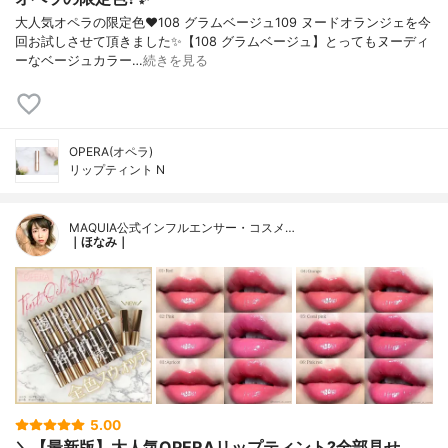
大人気オペラの限定色❤️108 グラムベージュ109 ヌードオランジェを今
回お試しさせて頂きました✨【108 グラムベージュ】とってもヌーディ
ーなベージュカラー…
続きを見る
OPERA(オペラ)
リップティント N
MAQUIA公式インフルエンサー・コスメ…
｜ほなみ｜
5.00
＼【最新版】大人気OPERAリップティント?全部見せ