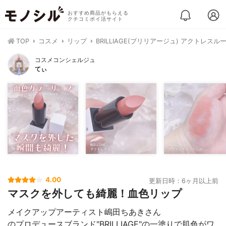
おすすめ商品がもらえる
クチコミポイ活サイト
TOP
コスメ
リップ
BRILLIAGE(ブリリアージュ) アクトレスル
コスメコンシェルジュ
てぃ
4.00
更新日時：6ヶ月以上前
マスクを外しても綺麗！血色リップ
メイクアップアーティスト嶋田ちあきさん
のプロデュースブランド"BRILLIAGE"の一塗りで肌色がワ