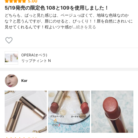
5.00
5/19発売の限定色 108と109を使用しました！
どちらも、ぱっと見た感じは、ベージュっぽくて、地味な色味なのか
な？と思うんですが、唇にのせると、びっくり！！唇を自然にきれいに
見せてくれるんです！程よいツヤ感が…
続きを見る
OPERA(オペラ)
リップティント N
Kor