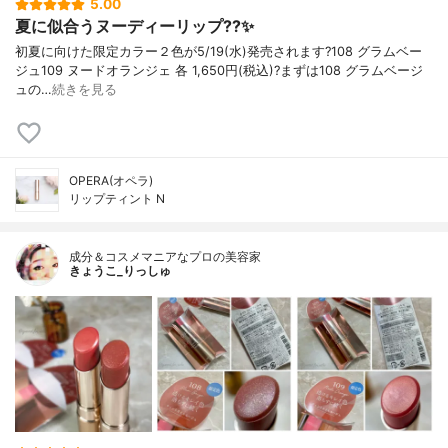
5.00
夏に似合うヌーディーリップ??✨
初夏に向けた限定カラー２色が5/19(水)発売されます?108 グラムベー
ジュ109 ヌードオランジェ 各 1,650円(税込)?まずは108 グラムベージ
ュの…
続きを見る
OPERA(オペラ)
リップティント N
成分＆コスメマニアなプロの美容家
きょうこ_りっしゅ