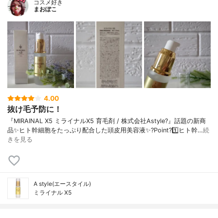
コスメ好き
まおぽこ
4.00
抜け毛予防に！
『MIRAINAL X5 ミライナルX5 育毛剤 / 株式会社Astyle?』話題の新商
品✨ヒト幹細胞をたっぷり配合した頭皮用美容液✨?Point?1️⃣ヒト幹…
続
きを見る
A style(エースタイル)
ミライナル X5