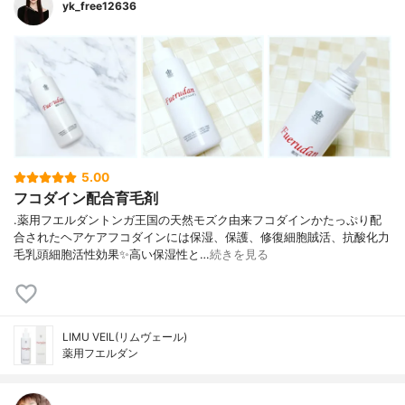
yk_free12636
5.00
フコダイン配合育毛剤
.薬用フエルダントンガ王国の天然モズク由来フコダインかたっぷり配
合されたヘアケアフコダインには保湿、保護、修復細胞賊活、抗酸化力
毛乳頭細胞活性効果✨高い保湿性と…
続きを見る
LIMU VEIL(リムヴェール)
薬用フエルダン