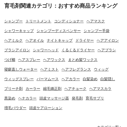
育毛剤関連カテゴリ：おすすめ商品ランキング
シャンプー
トリートメント
コンディショナー
ヘアマスク
シャワーキャップ
シャンプーディスペンサー
シャンプー手袋
ヘアミルク
ヘアオイル
ナイトキャップ
ドライヤー
ヘアアイロン
ブラシアイロン
シャワーヘッド
くるくるドライヤー
ヘアブラシ
つげ櫛
ヘアスプレー
ヘアワックス
まとめ髪ワックス
寝癖直しウォーター
ヘアミスト
ヘアフレグランス
ウィッグ
ウィッグスプレー
パーマムース
ヘアカラー
白髪染め
白髪隠し
ブリーチ剤
カーラー
縮毛矯正剤
ヘアチョーク
ヘアマスカラ
黒染め
ヘナカラー
頭皮マッサージ器
発毛剤
育毛サプリ
増毛パウダー
頭皮ケアローション