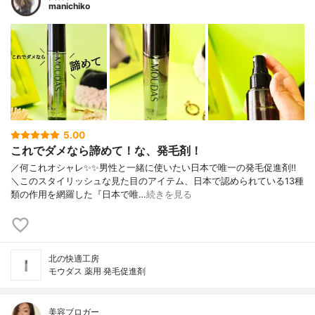
manichiko
5.00
これでダメなら諦めて！な、発毛剤！
／何これオシャレ✨✨男性と一緒に使いたい日本で唯一の発毛促進剤‼︎
＼このスタイリッシュな見た目のアイテム、日本で認められている13種
類の作用を網羅した『日本で唯…
続きを見る
北の快適工房
モウダス 薬用 発毛促進剤
美容ブロガー