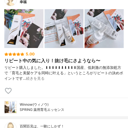
幸福
5.00
リピート中の気に入り！抜け毛にさようなら〜
リピート購入しました。⬇︎⬇︎⬇︎⬇︎⬇︎⬇︎⬇︎⬇︎⬇︎⬇︎国産、低刺激の無添加処方
で「育毛と美髪ケアを同時に叶える」というところがリピートの決めポ
イントです…
続きを見る
Winnow(ウィノウ)
SPRING 薬用育毛エッセンス
百聞百見は、一験にしかず！