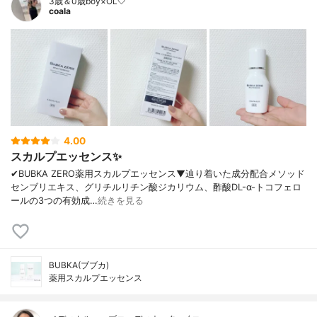
3歳＆0歳boy×OL🤍
coala
4.00
スカルプエッセンス✨
✔︎BUBKA ZERO薬用スカルプエッセンス▼辿り着いた成分配合メソッド
センブリエキス、グリチルリチン酸ジカリウム、酢酸DL-α-トコフェロ
ールの3つの有効成…
続きを見る
BUBKA(ブブカ)
薬用スカルプエッセンス