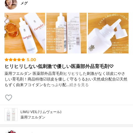
メグ
5.00
ヒリヒリしない低刺激で優しい医薬部外品育毛剤♡
薬用フエルダン 医薬部外品育毛剤ヒリヒリした刺激がなく頭皮にやさ
しい育毛剤！商品特徴☑頭皮を優しく守るうるおい天然成分配合☑天然
もずく由来フコイダンをたっぷり配…
続きを見る
LIMU VEIL(リムヴェール)
薬用フエルダン