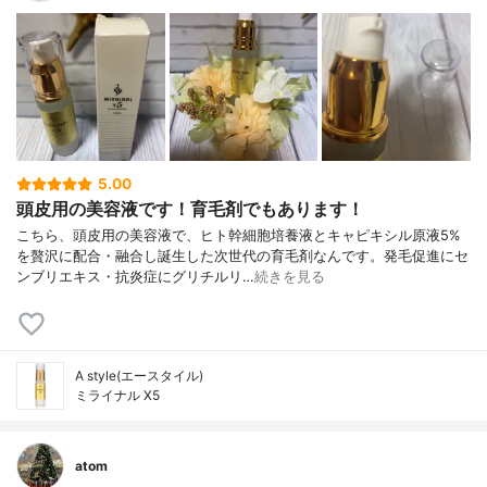
5.00
頭皮用の美容液です！育毛剤でもあります！
こちら、頭皮用の美容液で、ヒト幹細胞培養液とキャピキシル原液5%
を贅沢に配合・融合し誕生した次世代の育毛剤なんです。発毛促進にセ
ンブリエキス・抗炎症にグリチルリ…
続きを見る
A style(エースタイル)
ミライナル X5
atom