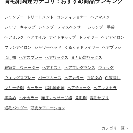
育毛剤関連カテゴリ：おすすめ商品ランキング
シャンプー
トリートメント
コンディショナー
ヘアマスク
シャワーキャップ
シャンプーディスペンサー
シャンプー手袋
ヘアミルク
ヘアオイル
ナイトキャップ
ドライヤー
ヘアアイロン
ブラシアイロン
シャワーヘッド
くるくるドライヤー
ヘアブラシ
つげ櫛
ヘアスプレー
ヘアワックス
まとめ髪ワックス
寝癖直しウォーター
ヘアミスト
ヘアフレグランス
ウィッグ
ウィッグスプレー
パーマムース
ヘアカラー
白髪染め
白髪隠し
ブリーチ剤
カーラー
縮毛矯正剤
ヘアチョーク
ヘアマスカラ
黒染め
ヘナカラー
頭皮マッサージ器
発毛剤
育毛サプリ
増毛パウダー
頭皮ケアローション
カテゴリ一覧へ