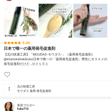
5.00
日本で唯一の薬用発毛促進剤
【北の快適工房】「MOUDAS-モウダス-」（薬用発毛促進剤）
@kitanokaitekikobo日本で唯一の「薬用発毛促進剤」男性にオススメの
発毛促進剤だけど…
続きを見る
北の快適工房
モウダス 薬用 発毛促進剤
美容ブロガー
fuka712