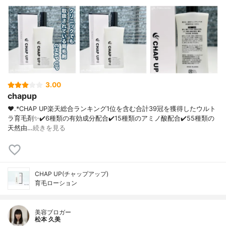
3.00
chapup
❤︎.*CHAP UP⁡楽天総合ランキング1位を含む合計39冠を獲得したウルト
ラ育毛剤✨⁡✔️6種類の有効成分配合✔️15種類のアミノ酸配合✔️55種類の
天然由…
続きを見る
CHAP UP(チャップアップ)
育毛ローション
美容ブロガー
松本 久美