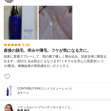
5.00
産後の脱毛、痒みや薄毛、フケが気になる方に。
頭皮に直接スプレーして、指の腹で優しく揉み込み、頭皮全体に馴染ま
せます。(顔のたるみ防止にもなります)ミネラルを含んだ高原水(シリ
カ)配合。植物由来の有効成分が…
続きを見る
CONTRIBUTION(コントリビューション)
ボテージ
メディカルハーブコーディネーター / コ…
熊澤 靖子