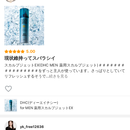
5.00
現状維持ってスバラシイ
スカルプジェットEX(DHC MEN 薬用スカルプジェット)＃＃＃＃＃＃＃
＃＃＃＃＃＃＃＃＃をずっと主人が使っています。さっぱりとしていて
リフレッシュするそうで…
続きを見る
DHC(ディーエイチシー)
for MEN 薬用スカルプジェットEX
yk_free12636