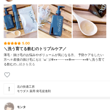
5.00
＼洗う育てる飲むのトリプルケア／
薄毛・抜け毛のお悩みやボリュームが気になる方、 予防ケアをしたい
方へ🔆産後の抜け毛にも\( ´ω` )/✼••┈┈┈┈••✼••┈┈┈┈••✼＼洗う育て
る飲むの…
続きを見る
北の快適工房
モウダス 薬用 発毛促進剤
モンタ