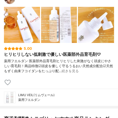
5.00
ヒリヒリしない低刺激で優しい医薬部外品育毛剤♡
薬用フエルダン 医薬部外品育毛剤ヒリヒリした刺激がなく頭皮にやさ
しい育毛剤！商品特徴☑頭皮を優しく守るうるおい天然成分配合☑天然
もずく由来フコイダンをたっぷり配…
続きを見る
LIMU VEIL(リムヴェール)
薬用フエルダン