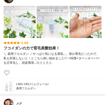
5.00
フコイダンの力で育毛美髪効果！
＼ 薬用フエルダン ／やっぱり気になる薄気…。母が薄毛だったので、
私も対策しないと！とこちら使い始めました?‍♀️⭐️特徴⭐️ターンオーバー
を正常化し、頭皮環境…
続きを見る
LIMU VEIL(リムヴェール)
薬用フエルダン
メグ