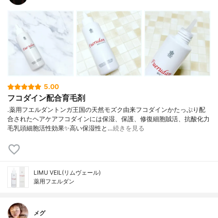
5.00
フコダイン配合育毛剤
.薬用フエルダントンガ王国の天然モズク由来フコダインかたっぷり配
合されたヘアケアフコダインには保湿、保護、修復細胞賊活、抗酸化力
毛乳頭細胞活性効果✨高い保湿性と…
続きを見る
LIMU VEIL(リムヴェール)
薬用フエルダン
メグ