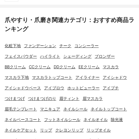
爪やすり・爪磨き関連カテゴリ：おすすめ商品ラ
ンキング
化粧下地
ファンデーション
チーク
コンシーラー
フェイスパウダー
ハイライト
シェーディング
ブロンザー
BBクリーム
CCクリーム
DDクリーム
EEクリーム
マスカラ
マスカラ下地
マスカラトップコート
アイライナー
アイシャドウ
アイシャドウベース
アイブロウ
ホットビューラー
アイプチ
つけまつげ
つけまつげのり
眉ティント
眉マスカラ
眉毛テンプレート
マニキュア
ネイルシール
ネイルトップコート
ネイルベースコート
フットネイルシール
ネイルオイル
除光液
ネイルケアセット
リップ
クレヨンリップ
リップオイル