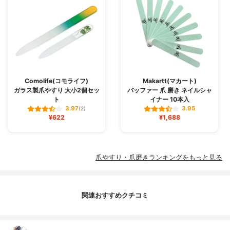
Comolife(コモライフ)
Makartt(マカート)
ガラス製爪やすり 大小2個セッ
バッファー 爪 磨き ネイルシャ
ト
イナー 10本入
3.97
3.95
(2)
¥622
¥1,688
爪やすり・爪磨きランキングをもっと見る
関連おすすめクチコミ