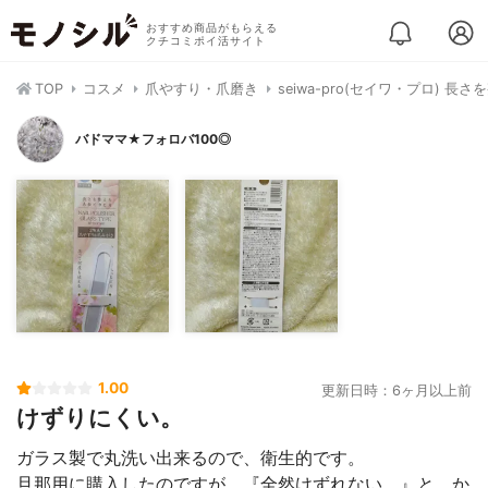
おすすめ商品がもらえる
クチコミポイ活サイト
TOP
コスメ
爪やすり・爪磨き
seiwa-pro(セイワ・プロ) 長
バドママ★フォロバ100◎
1.00
更新日時：6ヶ月以上前
けずりにくい。
ガラス製で丸洗い出来るので、衛生的です。
旦那用に購入したのですが、『全然けずれない。』と、か