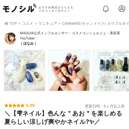
おすすめ商品がもらえる
クチコミポイ活サイト
TOP
コスメ
マニキュア
CANMAKE(キャンメイク) カラフルネ
MAQUIA公式インフルエンサー・コスメコンシェルジュ・美容系
YouTuber
｜ほなみ｜
5.00
更新日時：6ヶ月以上前
＼【雫ネイル】色んな＂あお＂を楽しめる
夏らしい涼しげ爽やかネイル?✨／