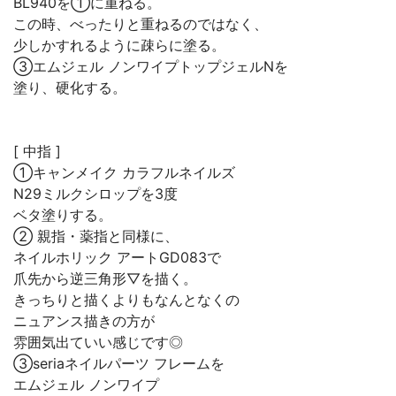
BL940を①に重ねる。
この時、べったりと重ねるのではなく、
少しかすれるように疎らに塗る。
③エムジェル ノンワイプトップジェルNを
塗り、硬化する。
[ 中指 ]
①キャンメイク カラフルネイルズ
N29ミルクシロップを3度
ベタ塗りする。
② 親指・薬指と同様に、
ネイルホリック アートGD083で
爪先から逆三角形▽を描く。
きっちりと描くよりもなんとなくの
ニュアンス描きの方が
雰囲気出ていい感じです◎
③seriaネイルパーツ フレームを
エムジェル ノンワイプ