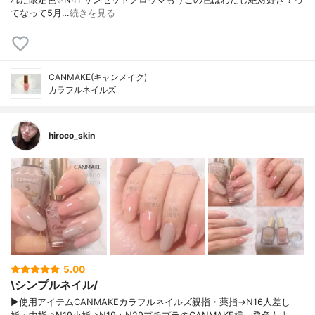
てなって5月…
続きを見る
CANMAKE(キャンメイク)
カラフルネイルズ
hiroco_skin
5.00
\シンプルネイル/
▶使用アイテムCANMAKEカラフルネイルズ親指・薬指→N16人差し