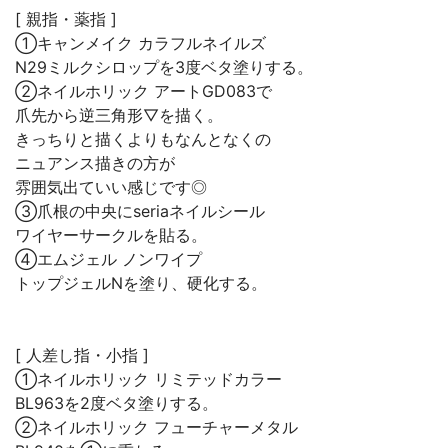
[ 親指・薬指 ]
①キャンメイク カラフルネイルズ
N29ミルクシロップを3度ベタ塗りする。
②ネイルホリック アートGD083で
爪先から逆三角形▽を描く。
きっちりと描くよりもなんとなくの
ニュアンス描きの方が
雰囲気出ていい感じです◎
③爪根の中央にseriaネイルシール
ワイヤーサークルを貼る。
④エムジェル ノンワイプ
トップジェルNを塗り、硬化する。
[ 人差し指・小指 ]
①ネイルホリック リミテッドカラー
BL963を2度ベタ塗りする。
②ネイルホリック フューチャーメタル