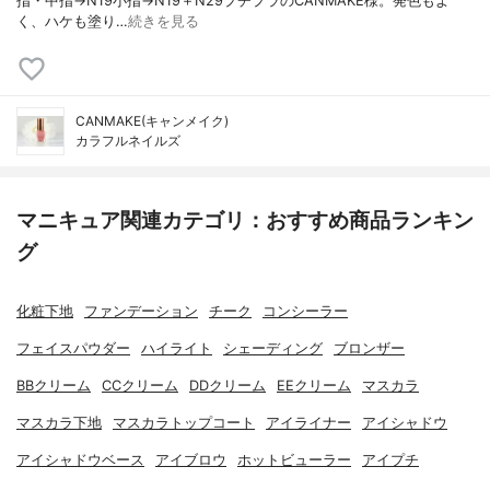
指・中指→N19小指→N19＋N29プチプラのCANMAKE様。発色もよ
く、ハケも塗り…
続きを見る
CANMAKE(キャンメイク)
カラフルネイルズ
マニキュア関連カテゴリ：おすすめ商品ランキン
グ
化粧下地
ファンデーション
チーク
コンシーラー
フェイスパウダー
ハイライト
シェーディング
ブロンザー
BBクリーム
CCクリーム
DDクリーム
EEクリーム
マスカラ
マスカラ下地
マスカラトップコート
アイライナー
アイシャドウ
アイシャドウベース
アイブロウ
ホットビューラー
アイプチ