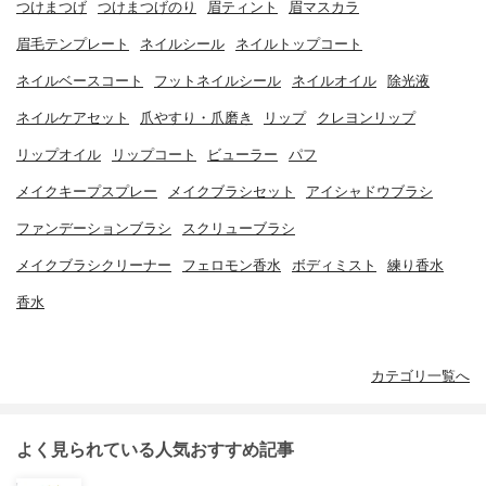
つけまつげ
つけまつげのり
眉ティント
眉マスカラ
眉毛テンプレート
ネイルシール
ネイルトップコート
ネイルベースコート
フットネイルシール
ネイルオイル
除光液
ネイルケアセット
爪やすり・爪磨き
リップ
クレヨンリップ
リップオイル
リップコート
ビューラー
パフ
メイクキープスプレー
メイクブラシセット
アイシャドウブラシ
ファンデーションブラシ
スクリューブラシ
メイクブラシクリーナー
フェロモン香水
ボディミスト
練り香水
香水
カテゴリ一覧へ
よく見られている人気おすすめ記事