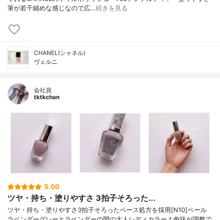
筆が若干細めな感じなので広…
続きを見る
CHANEL(シャネル)
ヴェルニ
会社員
tktkchan
5.00
ツヤ・持ち・塗りやすさ 3拍子そろった...
ツヤ・持ち・塗りやすさ3拍子そろったベース処方を採用[N10]ペール
ラベンダーグレーとラベンダーの間の大人レディカラー＊色味が調整で