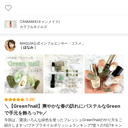
CANMAKE(キャンメイク)
カラフルネイルズ
MAQUIA公式インフルエンサー・コスメ…
｜ほなみ｜
5.00
＼【Green?nail】爽やかな春の訪れにパステルなGreen
で手元を飾ろっ?✨／
今回は、濃淡いろんな緑色を使ったフレッシュGreen?nailのやり方をご
紹介しますっ!プチプラネイルポリッシュランキング?堂々の1位?キャン