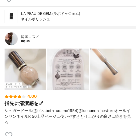
LA PEAU DE GEM.(ラポドゥジェム)
ネイルポリッシュ
韓国コスメ
aqua
4.00
指先に清潔感を💅
シュガードール(@elizabeth_cosme1954)@isehanonlinestoreオールイ
ンワンネイルR 50上品ベージュ使いやすさと仕上がりの良さ…
続きを見
る