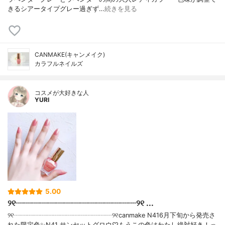
きるシアータイプグレー過ぎず…
続きを見る
CANMAKE(キャンメイク)
カラフルネイルズ
コスメが大好きな人
YURI
5.00
୨୧┈┈┈┈┈┈┈┈┈┈┈┈┈┈┈୨୧ ...
୨୧┈┈┈┈┈┈┈┈┈┈┈┈┈┈┈୨୧canmake N416月下旬から発売さ
れた限定色✨N41 サンセットグロウ♡もうこの色はわたし絶対好き！っ