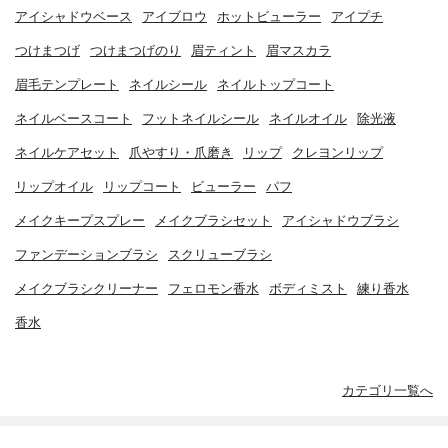
アイシャドウベース
アイブロウ
ホットビューラー
アイプチ
つけまつげ
つけまつげのり
眉ティント
眉マスカラ
眉毛テンプレート
ネイルシール
ネイルトップコート
ネイルベースコート
フットネイルシール
ネイルオイル
除光液
ネイルケアセット
爪やすり・爪磨き
リップ
クレヨンリップ
リップオイル
リップコート
ビューラー
パフ
メイクキープスプレー
メイクブラシセット
アイシャドウブラシ
ファンデーションブラシ
スクリューブラシ
メイクブラシクリーナー
フェロモン香水
ボディミスト
練り香水
香水
カテゴリ一覧へ