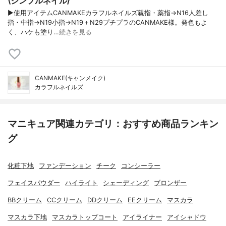
\シンプルネイル/
▶使用アイテムCANMAKEカラフルネイルズ親指・薬指→N16人差し
指・中指→N19小指→N19＋N29プチプラのCANMAKE様。発色もよ
く、ハケも塗り…
続きを見る
CANMAKE(キャンメイク)
カラフルネイルズ
マニキュア関連カテゴリ：おすすめ商品ランキン
グ
化粧下地
ファンデーション
チーク
コンシーラー
フェイスパウダー
ハイライト
シェーディング
ブロンザー
BBクリーム
CCクリーム
DDクリーム
EEクリーム
マスカラ
マスカラ下地
マスカラトップコート
アイライナー
アイシャドウ