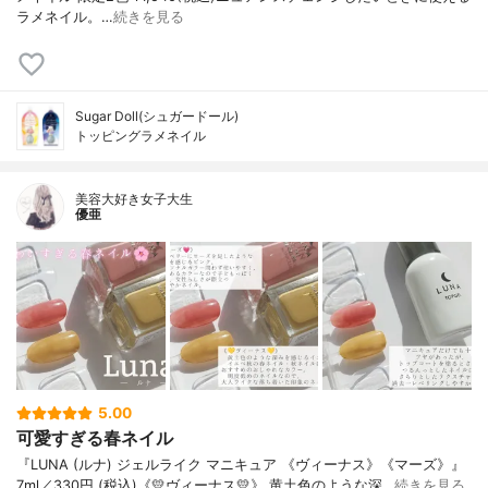
ラメネイル。…
続きを見る
Sugar Doll(シュガードール)
トッピングラメネイル
美容大好き女子大生
優亜
5.00
可愛すぎる春ネイル
『LUNA (ルナ) ジェルライク マニキュア 《ヴィーナス》《マーズ》』
7ml／330円 (税込)《💛ヴィーナス💛》 黄土色のような深…
続きを見る