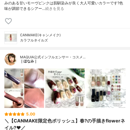
みのある甘いモーヴピンクは肌馴染みが良く大人可愛いカラーです?色
味が調節できるシアー…
続きを見る
CANMAKE(キャンメイク)
カラフルネイルズ
MAQUIA公式インフルエンサー・コスメ…
｜ほなみ｜
5.00
＼【CANMAKE限定色ポリッシュ】春?の手描きflowerネ
イル?❤️／