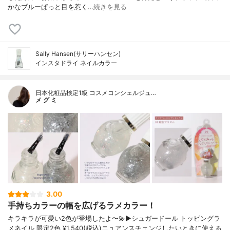
かなブルーぱっと目を惹く…
続きを見る
Sally Hansen(サリーハンセン)
インスタドライ ネイルカラー
日本化粧品検定1級 コスメコンシェルジュ…
メ グ ミ
3.00
手持ちカラーの幅を広げるラメカラー！
キラキラが可愛い2色が登場したよ〜💫▶︎シュガードール トッピングラ
メネイル 限定2色 ¥1,540(税込)ニュアンスチェンジしたいときに使える