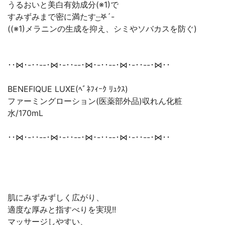
うるおいと美白有効成分(※1)で
すみずみまで密に満たす·͜·𖤐´-
((※1)メラニンの生成を抑え、シミやソバカスを防ぐ)
･･⋈･-･･--･⋈･-･･--･⋈･-･･--･⋈･-･･--･⋈･･
BENEFIQUE LUXE(ﾍﾞﾈﾌｨｰｸ ﾘｭｸｽ)
ファーミングローション(医薬部外品)収れん化粧
水/170mL
･･⋈･-･･--･⋈･-･･--･⋈･-･･--･⋈･-･･--･⋈･･
肌にみずみずしく広がり、
適度な厚みと指すべりを実現!!
マッサージしやすい、