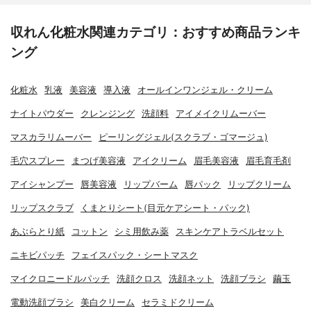
収れん化粧水関連カテゴリ：おすすめ商品ランキ
ング
化粧水
乳液
美容液
導入液
オールインワンジェル・クリーム
ナイトパウダー
クレンジング
洗顔料
アイメイクリムーバー
マスカラリムーバー
ピーリングジェル(スクラブ・ゴマージュ)
毛穴スプレー
まつげ美容液
アイクリーム
眉毛美容液
眉毛育毛剤
アイシャンプー
唇美容液
リップバーム
唇パック
リップクリーム
リップスクラブ
くまとりシート(目元ケアシート・パック)
あぶらとり紙
コットン
シミ用飲み薬
スキンケアトラベルセット
ニキビパッチ
フェイスパック・シートマスク
マイクロニードルパッチ
洗顔クロス
洗顔ネット
洗顔ブラシ
繭玉
電動洗顔ブラシ
美白クリーム
セラミドクリーム