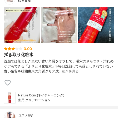
ゆきまる
3.00
拭き取り化粧水
洗顔では落としきれない古い角質をオフして、毛穴のざらつき・汚れの
ケアもできる「ふきとり化粧水」✨毎日洗顔しても落としきれていない
古い角質を植物由来の角質クリア成…
続きを見る
Nature Conc(ネイチャーコンク)
薬用 クリアローション
コスメ好き