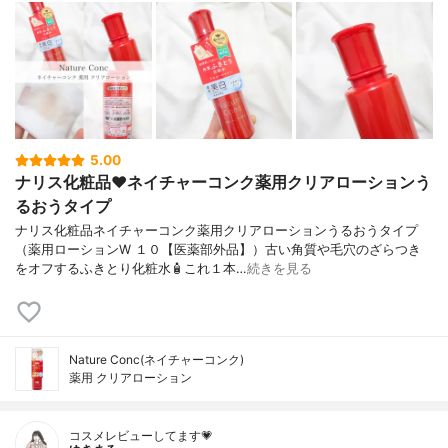
5.00
ナリス化粧品❤️ネイチャーコンク薬用クリアローションう
るおうタイプ
ナリス化粧品ネイチャーコンク薬用クリアローションうるおうタイプ
（薬用ローションW １０【医薬部外品】）古い角質や毛穴のざらつき
をオフするふきとり化粧水🧴これ１本…
続きを見る
Nature Conc(ネイチャーコンク)
薬用 クリアローション
コスメレビューしてます💗