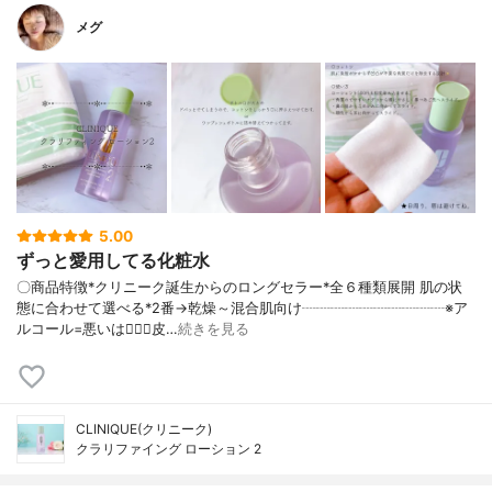
メグ
5.00
ずっと愛用してる化粧水
〇商品特徴*クリニーク誕生からのロングセラー*全６種類展開 肌の状
態に合わせて選べる*2番→乾燥～混合肌向け┈┈┈┈┈┈┈┈┈┈※ア
ルコール=悪いは🙅‍♀️❌皮…
続きを見る
CLINIQUE(クリニーク)
クラリファイング ローション 2