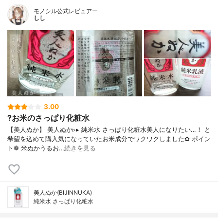
モノシル公式レビュアー
しし
3.00
?お米のさっぱり化粧水
【美人ぬか】 美人ぬか▹▸ 純米水 さっぱり化粧水美人になりたい…！ と
希望を込めて購入気になっていたお米成分でワクワクしました✿ ポイン
ト❁︎ 米ぬかうるお…
続きを見る
美人ぬか(BIJINNUKA)
純米水 さっぱり化粧水