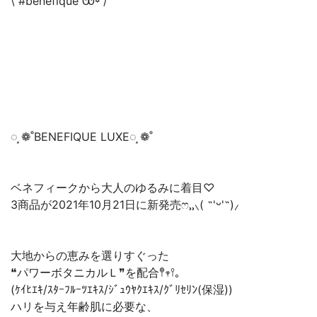
\ #benefique Ꙭ꙳ /
◌ ͙❁˚BENEFIQUE LUXE◌ ͙❁˚
ベネフィークから大人のゆるみに着目♡
3商品が2021年10月21日に新発売ෆ⸒⸒⸜( ˶'ᵕ'˶)⸝‪
大地からの恵みを選りすぐった
❝パワーボタニカルＬ❞を配合𖤣𖥧𖥣｡
(ｹｲﾋｴｷ/ｽﾀｰﾌﾙｰﾂｴｷｽ/ｼﾞｭｳﾔｸｴｷｽ/ｸﾞﾘｾﾘﾝ(保湿))
ハリを与え年齢肌に必要な、