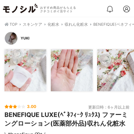
おすすめ商品がもらえる
クチコミポイ活サイト
TOP
スキンケア
化粧水
収れん化粧水
BENEFIQUE(ベネ
YUKI
3.00
更新日時：6ヶ月以上前
BENEFIQUE LUXE(ﾍﾞﾈﾌｨｰｸ ﾘｭｸｽ) ファーミ
ングローション(医薬部外品)収れん化粧水