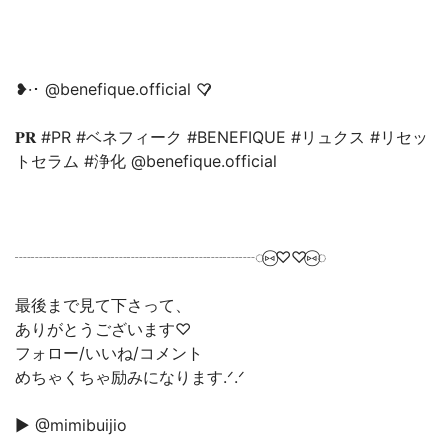
❥·･ @benefique.official ♡̷̷
𝐏𝐑 #PR #ベネフィーク #BENEFIQUE #リュクス #リセッ
トセラム #浄化 @benefique.official
┈┈┈┈┈┈┈┈┈┈┈┈┈┈┈◌⑅⃝♡♡⑅⃝◌
最後まで見て下さって、
ありがとうございます♡
フォロー/いいね/コメント
めちゃくちゃ励みになります.ᐟ‪.ᐟ
▶ @mimibuijio