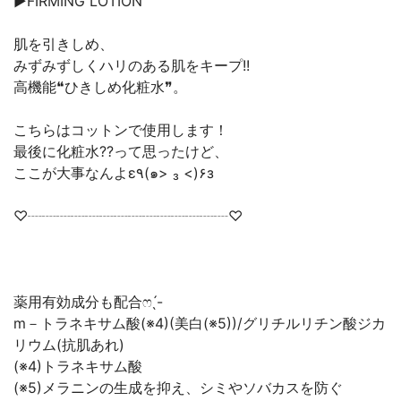
▶FIRMING LOTION
肌を引きしめ、
みずみずしくハリのある肌をキープ!!
高機能❝ひきしめ化粧水❞。
こちらはコットンで使用します！
最後に化粧水??って思ったけど、
ここが大事なんよε٩(๑> ₃ <)۶з
♡┈┈┈┈┈┈┈┈┈┈┈┈┈┈♡
m－トラネキサム酸(※4)(美白(※5))/グリチルリチン酸ジカ
リウム(抗肌あれ)
(※4)トラネキサム酸
(※5)メラニンの生成を抑え、シミやソバカスを防ぐ