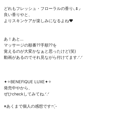
どれもフレッシュ・フローラルの香り⸜🌷︎⸝‍
良い香りやと、
よりスキンケアが楽しみになるよね❤
あ！あと…
マッサージの順番??手順??を
覚えるのが大変かなぁと思ったけど(笑)
動画があるのでそれ見ながら付けてます‪.ᐟ‪.ᐟ
✦✧︎BENEFIQUE LUXE✦✧︎
発売中やから、
ぜひcheckしてみてね‪.ᐟ‪.ᐟ