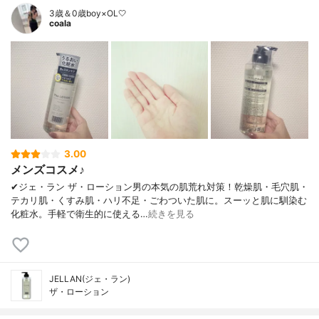
3歳＆0歳boy×OL🤍
coala
3.00
メンズコスメ♪
✔︎ジェ・ラン ザ・ローション男の本気の肌荒れ対策！乾燥肌・毛穴肌・
テカリ肌・くすみ肌・ハリ不足・ごわついた肌に。スーッと肌に馴染む
化粧水。手軽で衛生的に使える…
続きを見る
JELLAN(ジェ・ラン)
ザ・ローション