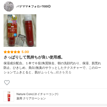
バドママ★フォロバ100◎
5.00
さっぱりして気持ちが良い使用感。
保湿成分配合。１本で６役(角質除去、朝の洗顔代わり、保湿、肌荒れ
防止、ひきしめ、美白)無臭のサラッとしたテクスチャーで、このロー
ションでふきとると、肌がふっくら…
続きを見る
Nature Conc(ネイチャーコンク)
薬用 クリアローション