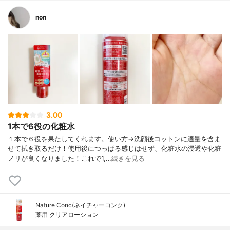
non
3.00
1本で6役の化粧水
１本で６役を果たしてくれます。使い方→洗顔後コットンに適量を含ま
せて拭き取るだけ！使用後につっぱる感じはせず、化粧水の浸透や化粧
ノリが良くなりました！これで1,…
続きを見る
Nature Conc(ネイチャーコンク)
薬用 クリアローション