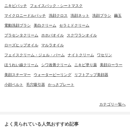
ニキビパッチ
フェイスパック・シートマスク
マイクロニードルパッチ
洗顔クロス
洗顔ネット
洗顔ブラシ
繭玉
電動洗顔ブラシ
美白クリーム
セラミドクリーム
プラセンタクリーム
ホホバオイル
スクワランオイル
ローズヒップオイル
マルラオイル
フェイスクリーム・ジェル・バーム
ナイトクリーム
ワセリン
ほうれい線クリーム
シワ改善クリーム
ニキビ塗り薬
美顔ローラー
美顔スチーマー
ウォーターピーリング
リフトアップ美顔器
小顔ベルト
毛穴吸引器
かっさプレート
カテゴリ一覧へ
よく見られている人気おすすめ記事