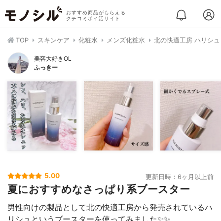
おすすめ商品がもらえる
クチコミポイ活サイト
TOP
スキンケア
化粧水
メンズ化粧水
北の快適工房 ハリシュ
美容大好きOL
ふっきー
5.00
更新日時：6ヶ月以上前
夏におすすめなさっぱり系ブースター
男性向けの製品として北の快適工房から発売されているハ
リシュというブースターを使ってみました✨✨