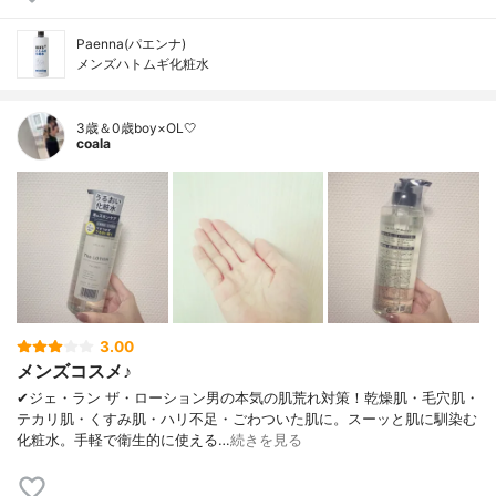
Paenna(パエンナ)
メンズハトムギ化粧水
3歳＆0歳boy×OL🤍
coala
3.00
メンズコスメ♪
✔︎ジェ・ラン ザ・ローション男の本気の肌荒れ対策！乾燥肌・毛穴肌・
テカリ肌・くすみ肌・ハリ不足・ごわついた肌に。スーッと肌に馴染む
化粧水。手軽で衛生的に使える…
続きを見る