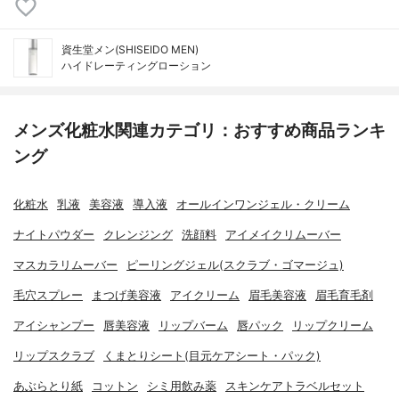
資生堂メン(SHISEIDO MEN)
ハイドレーティングローション
メンズ化粧水関連カテゴリ：おすすめ商品ランキ
ング
化粧水
乳液
美容液
導入液
オールインワンジェル・クリーム
ナイトパウダー
クレンジング
洗顔料
アイメイクリムーバー
マスカラリムーバー
ピーリングジェル(スクラブ・ゴマージュ)
毛穴スプレー
まつげ美容液
アイクリーム
眉毛美容液
眉毛育毛剤
アイシャンプー
唇美容液
リップバーム
唇パック
リップクリーム
リップスクラブ
くまとりシート(目元ケアシート・パック)
あぶらとり紙
コットン
シミ用飲み薬
スキンケアトラベルセット