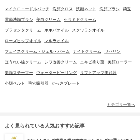
マイクロニードルパッチ
洗顔クロス
洗顔ネット
洗顔ブラシ
繭玉
電動洗顔ブラシ
美白クリーム
セラミドクリーム
プラセンタクリーム
ホホバオイル
スクワランオイル
ローズヒップオイル
マルラオイル
フェイスクリーム・ジェル・バーム
ナイトクリーム
ワセリン
ほうれい線クリーム
シワ改善クリーム
ニキビ塗り薬
美顔ローラー
美顔スチーマー
ウォーターピーリング
リフトアップ美顔器
小顔ベルト
毛穴吸引器
かっさプレート
カテゴリ一覧へ
よく見られている人気おすすめ記事