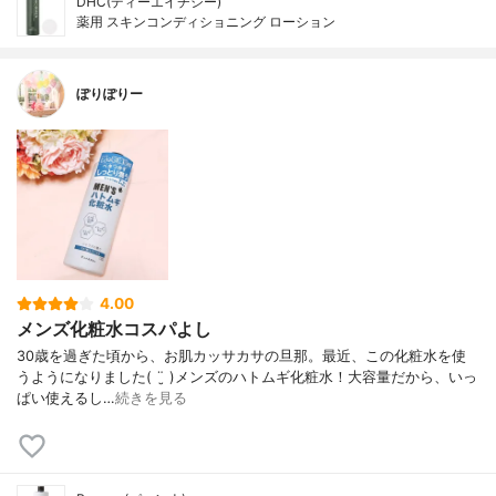
DHC(ディーエイチシー)
薬用 スキンコンディショニング ローション
ぽりぽりー
4.00
メンズ化粧水コスパよし
30歳を過ぎた頃から、お肌カッサカサの旦那。 最近、この化粧水を使
うようになりました( ¨̮ ) メンズのハトムギ化粧水！ 大容量だから、いっ
ぱい使えるし…
続きを見る