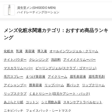
資生堂メン(SHISEIDO MEN)
ハイドレーティングローション
メンズ化粧水関連カテゴリ：おすすめ商品ランキ
ング
化粧水
乳液
美容液
導入液
オールインワンジェル・クリーム
ナイトパウダー
クレンジング
洗顔料
アイメイクリムーバー
マスカラリムーバー
ピーリングジェル(スクラブ・ゴマージュ)
毛穴スプレー
まつげ美容液
アイクリーム
眉毛美容液
眉毛育毛剤
アイシャンプー
唇美容液
リップバーム
唇パック
リップクリーム
リップスクラブ
くまとりシート(目元ケアシート・パック)
あぶらとり紙
コットン
シミ用飲み薬
スキンケアトラベルセット
ニキビパッチ
フェイスパック・シートマスク