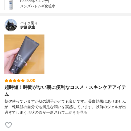
Paenna(パエンナ)
メンズハトムギ化粧水
バイク乗り
伊藤 欣也
5.00
超時短！時間がない朝に便利なコスメ・スキンケアアイテ
ム
朝夕使っていますが肌の調子がとても良いです。美白効果はありません
が、乾燥肌の自分でも満足な潤いを実感しています。以前のジェルが出
過ぎてしまう形状の蓋が一新されて…
続きを見る