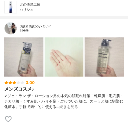
北の快適工房
ハリシュ
3歳＆0歳boy×OL🤍
coala
3.00
メンズコスメ♪
✔︎ジェ・ラン ザ・ローション男の本気の肌荒れ対策！乾燥肌・毛穴肌・
テカリ肌・くすみ肌・ハリ不足・ごわついた肌に。スーッと肌に馴染む
化粧水。手軽で衛生的に使える…
続きを見る