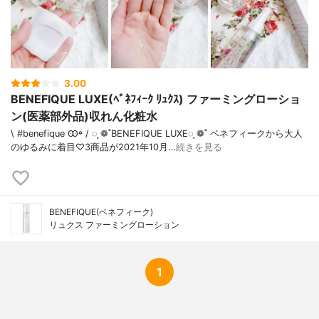
3.00
BENEFIQUE LUXE(ﾍﾞﾈﾌｨｰｸ ﾘｭｸｽ) ファーミングローショ
ン(医薬部外品)収れん化粧水
\ #benefique Ꙭ꙳ / ◌ ͙❁˚BENEFIQUE LUXE◌ ͙❁˚ ベネフィークから大人
のゆるみに着目♡3商品が2021年10月…
続きを見る
BENEFIQUE(ベネフィーク)
リュクス ファーミングローション
1