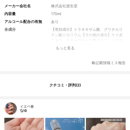
メーカー会社名
株式会社資生堂
内容量
170ml
アルコール配合の有無
あり
全成分
【有効成分】トラネキサム酸、グリチルリ
チン酸ジカリウム【その他の成分】ケイ皮
エキス、スターフルーツ葉エキス、ドクダ
ミエキス、ウイキョウエキス、精製水、エ
もっと見る
タノール、ポリオキシエチレン（１４）ポ
リオキシプロピレン（７）ジメチルエーテ
ル、濃グリセリン、ジプロピレングリコー
記載情報ミス報告
ル、ポリエチレングリコール４００、ポリ
オキシブチレン（１５）ポリオキシエチレ
ン（４４）ジメチルダイマージオールエー
テル、クエン酸ナトリウム、エデト酸二ナ
クチコミ・評判(2)
トリウム、１、３－ブチレングリコール、
クエン酸、ｌ－メントール、ピロ亜硫酸ナ
トリウム、無水エタノール、香料
イエベ春
なゆ