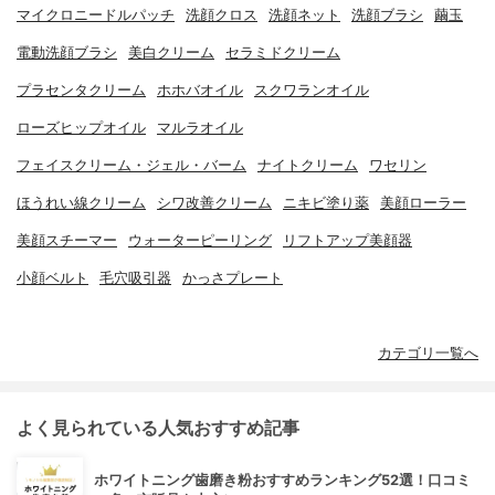
マイクロニードルパッチ
洗顔クロス
洗顔ネット
洗顔ブラシ
繭玉
電動洗顔ブラシ
美白クリーム
セラミドクリーム
プラセンタクリーム
ホホバオイル
スクワランオイル
ローズヒップオイル
マルラオイル
フェイスクリーム・ジェル・バーム
ナイトクリーム
ワセリン
ほうれい線クリーム
シワ改善クリーム
ニキビ塗り薬
美顔ローラー
美顔スチーマー
ウォーターピーリング
リフトアップ美顔器
小顔ベルト
毛穴吸引器
かっさプレート
カテゴリ一覧へ
よく見られている人気おすすめ記事
ホワイトニング歯磨き粉おすすめランキング52選！口コミ