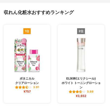
収れん化粧水おすすめランキング
1位
2位
ボタニカル
ELIXIR(エリクシール)
クリアローション
ホワイト トーニングローショ
ン
3.91
¥757
3.88
¥3,652