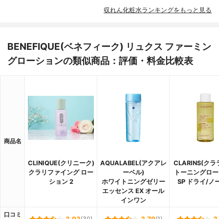
収れん化粧水ランキングをもっと見る
BENEFIQUE(ベネフィーク) リュクス ファーミン
グローションの類似商品：評価・料金比較表
商品名
CLINIQUE(クリニーク)
AQUALABEL(アクアレ
CLARINS(ク
クラリファイング ロー
ーベル)
トーニングロー
ション 2
ホワイトニングゼリー
SP ドライ/ノ
エッセンス EX オール
インワン
口コミ
(30)
(1)