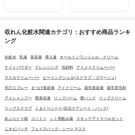
収れん化粧水関連カテゴリ：おすすめ商品ランキ
ング
化粧水
乳液
美容液
導入液
オールインワンジェル・クリーム
ナイトパウダー
クレンジング
洗顔料
アイメイクリムーバー
マスカラリムーバー
ピーリングジェル(スクラブ・ゴマージュ)
毛穴スプレー
まつげ美容液
アイクリーム
眉毛美容液
眉毛育毛剤
アイシャンプー
唇美容液
リップバーム
唇パック
リップクリーム
リップスクラブ
くまとりシート(目元ケアシート・パック)
あぶらとり紙
コットン
シミ用飲み薬
スキンケアトラベルセット
ニキビパッチ
フェイスパック・シートマスク