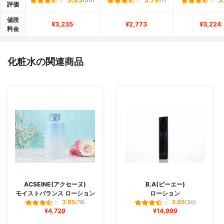
3.93
3.79
3
評価
値段
¥3,235
¥2,773
¥3,224
料金
化粧水の関連商品
ACSEINE(アクセーヌ)
B.A(ビーエー)
モイストバランス ローション
ローション
3.95
3.96
(76)
(30)
¥4,729
¥14,999