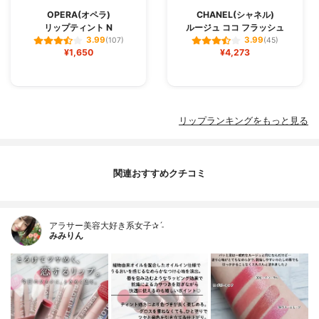
OPERA(オペラ)
CHANEL(シャネル)
リップティント N
ルージュ ココ フラッシュ
3.99
3.99
(107)
(45)
¥1,650
¥4,273
リップランキングをもっと見る
関連おすすめクチコミ
アラサー美容大好き系女子✰ˊ˗
みみりん