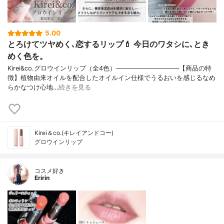
5.00
とろけてツヤめく､恋するリップ💄 今日のワタシに､とき
めく色を。
Kirei&co.グロウインリップ（全4色）──────────────【商品の特
徴】植物由来オイルを配合したオイルイン仕様でうるおいを感じるなめ
らかなつけ心地…
続きを見る
Kirei＆co.(キレイアンドコー)
グロウインリップ
コスメ好き
Eririn