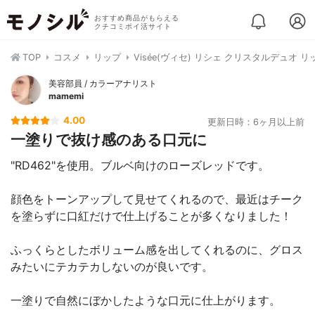
おすすめ商品がもらえる
クチコミポイ活サイト
TOP
コスメ
リップ
Visée(ヴィセ) リシェ クリスタルデュオ 
美容部員 / カラーアナリスト
mamemi
4.00
更新日時：6ヶ月以上前
一塗りで抜け感のある口元に
"RD462"を使用。ブルベ向けのローズレッドです。
顔色をトーンアップして見せてくれるので、最近はチーク
を塗らずに口紅だけで仕上げることが多くなりました！
ふっくらとしたボリューム感を出してくれるのに、グロス
みたいにテカテカしないのが良いです。
一塗りで自然にぼかしたような口元に仕上がります。