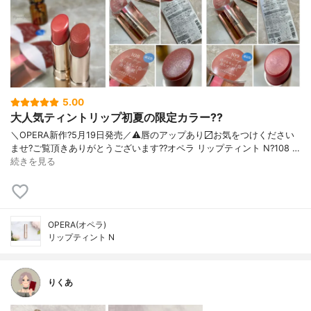
5.00
大人気ティントリップ初夏の限定カラー??
＼OPERA新作?5月19日発売／ ⚠️唇のアップあり〼 お気をつけください
ませ? ご覧頂きありがとうございます? ?オペラ リップティント N ?108 …
続きを見る
OPERA(オペラ)
リップティント N
りくあ