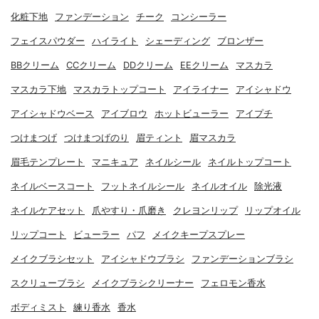
化粧下地
ファンデーション
チーク
コンシーラー
フェイスパウダー
ハイライト
シェーディング
ブロンザー
BBクリーム
CCクリーム
DDクリーム
EEクリーム
マスカラ
マスカラ下地
マスカラトップコート
アイライナー
アイシャドウ
アイシャドウベース
アイブロウ
ホットビューラー
アイプチ
つけまつげ
つけまつげのり
眉ティント
眉マスカラ
眉毛テンプレート
マニキュア
ネイルシール
ネイルトップコート
ネイルベースコート
フットネイルシール
ネイルオイル
除光液
ネイルケアセット
爪やすり・爪磨き
クレヨンリップ
リップオイル
リップコート
ビューラー
パフ
メイクキープスプレー
メイクブラシセット
アイシャドウブラシ
ファンデーションブラシ
スクリューブラシ
メイクブラシクリーナー
フェロモン香水
ボディミスト
練り香水
香水