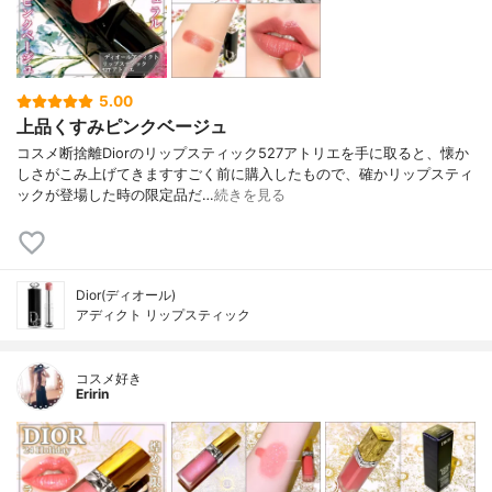
5.00
上品くすみピンクベージュ
コスメ断捨離Diorのリップスティック527アトリエを手に取ると、懐か
しさがこみ上げてきますすごく前に購入したもので、確かリップスティ
ックが登場した時の限定品だ…
続きを見る
Dior(ディオール)
アディクト リップスティック
コスメ好き
Eririn