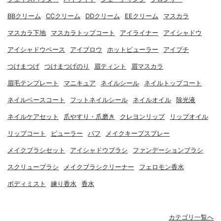
BBクリーム
CCクリーム
DDクリーム
EEクリーム
マスカラ
マスカラ下地
マスカラトップコート
アイライナー
アイシャドウ
アイシャドウベース
アイブロウ
ホットビューラー
アイプチ
つけまつげ
つけまつげのり
眉ティント
眉マスカラ
眉毛テンプレート
マニキュア
ネイルシール
ネイルトップコート
ネイルベースコート
フットネイルシール
ネイルオイル
除光液
ネイルケアセット
爪やすり・爪磨き
クレヨンリップ
リップオイル
リップコート
ビューラー
パフ
メイクキープスプレー
メイクブラシセット
アイシャドウブラシ
ファンデーションブラシ
スクリューブラシ
メイクブラシクリーナー
フェロモン香水
ボディミスト
練り香水
香水
カテゴリ一覧へ