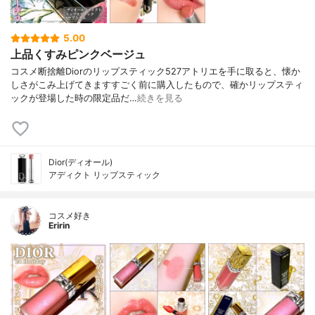
5.00
上品くすみピンクベージュ
コスメ断捨離Diorのリップスティック527アトリエを手に取ると、懐か
しさがこみ上げてきますすごく前に購入したもので、確かリップスティ
ックが登場した時の限定品だ…
続きを見る
Dior(ディオール)
アディクト リップスティック
コスメ好き
Eririn