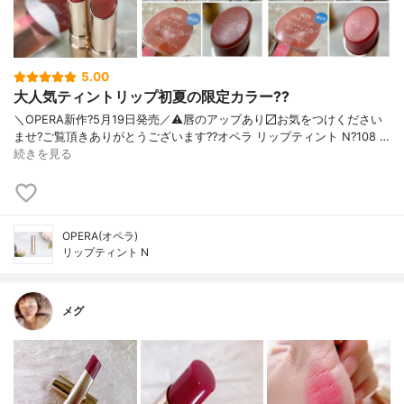
5.00
大人気ティントリップ初夏の限定カラー??
＼OPERA新作?5月19日発売／ ⚠️唇のアップあり〼 お気をつけください
ませ? ご覧頂きありがとうございます? ?オペラ リップティント N ?108 …
続きを見る
OPERA(オペラ)
リップティント N
メグ