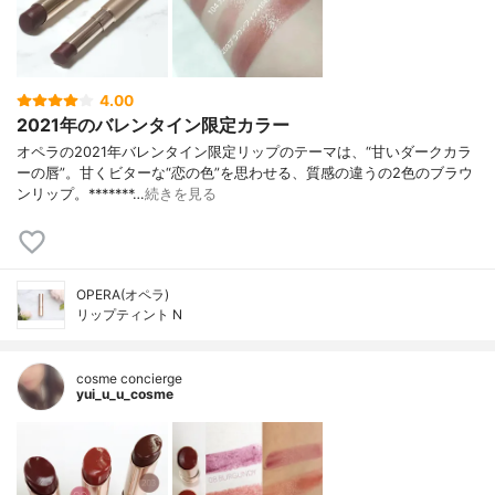
4.00
2021年のバレンタイン限定カラー
オペラの2021年バレンタイン限定リップのテーマは、“甘いダークカラ
ーの唇”。甘くビターな“恋の色”を思わせる、質感の違うの2色のブラウ
ンリップ。*******…
続きを見る
OPERA(オペラ)
リップティント N
cosme concierge
yui_u_u_cosme