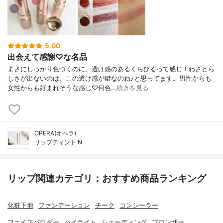
5.00
出会えて感謝♡な名品
まさにしっかり色づくのに、透け感のあるくちびるって感じ！わざとら
しさが出ないのは、この透け感が鍵なのね♪と思ってます。男性からも
女性からも好まれそうな感じ♡何色…
続きを見る
OPERA(オペラ)
リップティント N
リップ関連カテゴリ：おすすめ商品ランキング
化粧下地
ファンデーション
チーク
コンシーラー
フェイスパウダー
ハイライト
シェーディング
ブロンザー