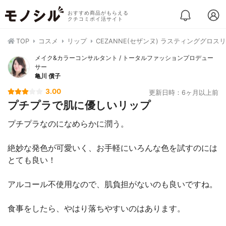
おすすめ商品がもらえる
クチコミポイ活サイト
TOP
コスメ
リップ
CEZANNE(セザンヌ) ラスティンググロス
メイク&カラーコンサルタント / トータルファッションプロデュー
サー
亀川 償子
3.00
更新日時：6ヶ月以上前
プチプラで肌に優しいリップ
プチプラなのになめらかに潤う。
絶妙な発色が可愛いく、お手軽にいろんな色を試すのには
とても良い！
アルコール不使用なので、肌負担がないのも良いですね。
食事をしたら、やはり落ちやすいのはあります。