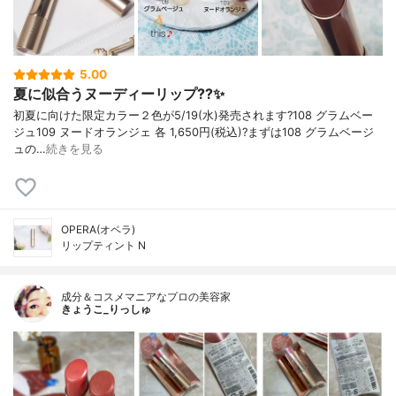
5.00
夏に似合うヌーディーリップ??✨
初夏に向けた限定カラー２色が5/19(水)発売されます?108 グラムベー
ジュ109 ヌードオランジェ 各 1,650円(税込)?まずは108 グラムベージ
ュの…
続きを見る
OPERA(オペラ)
リップティント N
成分＆コスメマニアなプロの美容家
きょうこ_りっしゅ