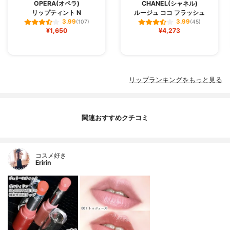
OPERA(オペラ)
CHANEL(シャネル)
リップティント N
ルージュ ココ フラッシュ
3.99
3.99
(107)
(45)
¥1,650
¥4,273
リップランキングをもっと見る
関連おすすめクチコミ
コスメ好き
Eririn