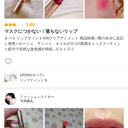
3.00
マスクにつかない！落ちないリップ
オペラ リップティント104クリアアシメント 商品特徴✓唇の水分に反応
し発色✓ルージュ、ティント、オイルの3つの質感をミックス✓ティン
ト処方で自然な血色感が持続…
続きを見る
OPERA(オペラ)
リップティント N
ファッションライター
コロみん