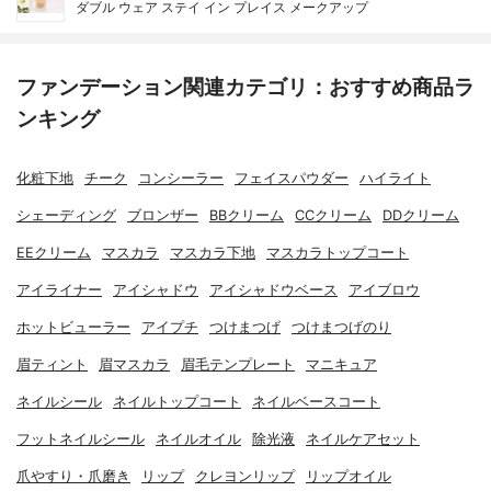
ダブル ウェア ステイ イン プレイス メークアップ
ファンデーション関連カテゴリ：おすすめ商品ラ
ンキング
化粧下地
チーク
コンシーラー
フェイスパウダー
ハイライト
シェーディング
ブロンザー
BBクリーム
CCクリーム
DDクリーム
EEクリーム
マスカラ
マスカラ下地
マスカラトップコート
アイライナー
アイシャドウ
アイシャドウベース
アイブロウ
ホットビューラー
アイプチ
つけまつげ
つけまつげのり
眉ティント
眉マスカラ
眉毛テンプレート
マニキュア
ネイルシール
ネイルトップコート
ネイルベースコート
フットネイルシール
ネイルオイル
除光液
ネイルケアセット
爪やすり・爪磨き
リップ
クレヨンリップ
リップオイル