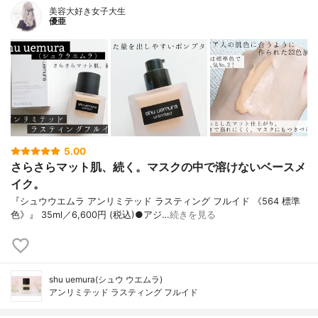
美容大好き女子大生
優亜
5.00
さらさらマット肌、続く。マスクの中で溶けないベースメ
イク。
『シュウウエムラ アンリミテッド ラスティング フルイド 《564 標準
色》』 35ml／6,600円 (税込)●アジ…
続きを見る
shu uemura(シュウ ウエムラ)
アンリミテッド ラスティング フルイド