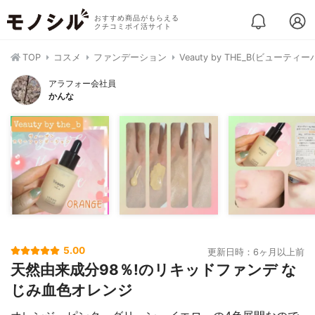
おすすめ商品がもらえる
クチコミポイ活サイト
TOP
コスメ
ファンデーション
Veauty by THE_B(ビュ
アラフォー会社員
かんな
5.00
更新日時：6ヶ月以上前
天然由来成分98％!のリキッドファンデ な
じみ血色オレンジ