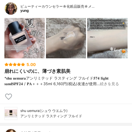
ビューティーカウンセラー☆化粧品販売☆メ…
yung
5.00
崩れにくいのに、薄づき素肌美
*𝐬𝐡𝐮 𝐮𝐞𝐦𝐮𝐫𝐚アンリミテッド ラスティング フルイド𝟓𝟕𝟒 𝐥𝐢𝐠𝐡𝐭
𝐬𝐚𝐧𝐝𝐒𝐏𝐅𝟐𝟒 / 𝐏𝐀＋＋＋⁡35ml 6,160円(税込)⁡友達が使用…
続きを見る
shu uemura(シュウ ウエムラ)
アンリミテッド ラスティング フルイド