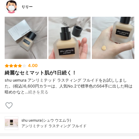
りりー
4.00
綺麗なセミマット肌が1日続く！
shu uemura アンリミテッド ラスティング フルイドをお試ししまし
た。(税込)6,600円カラーは、人気No.2で標準色の564手に出した時は
暗めかなと…
続きを見る
shu uemura(シュウ ウエムラ)
アンリミテッド ラスティング フルイド