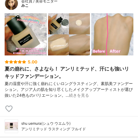
会社員 / 美容モニター
みこ
5.00
夏の崩れに、さよなら！ アンリミテッド、汗にも強いリ
キッドファンデーション。
夏の湿度や汗に強く崩れにくいロングラスティング、素肌美ファンデー
ション。アジア人の肌を知り尽くしたメイクアップアーティストが選び
抜いた24色ものバリエーション。…
続きを見る
shu uemura(シュウ ウエムラ)
アンリミテッド ラスティング フルイド