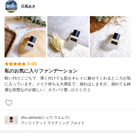
日高あき
5.00
私のお気に入りファンデーション
軽い付けごごちで、薄く付けても肌をキレイに魅せてくれるところが気
に入っています。メイク持ちも大満足で、崩れはしますが、崩れても綺
麗な状態なのが嬉しい。カラバリ豊…
続きを見る
shu uemura(シュウ ウエムラ)
アンリミテッド ラスティング フルイド