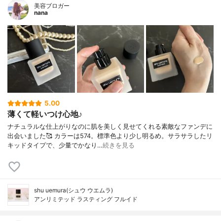
美容ブロガー
nana
5.00
薄くて軽いつけ心地♪
ナチュラルな仕上がりなのに肌を美しく見せてくれる素敵なファンデに
出会いました🥰 カラーは574。標準色より少し明るめ。サラサラしたリ
キッドタイプで、少量でかなり…
続きを見る
shu uemura(シュウ ウエムラ)
アンリミテッド ラスティング フルイド