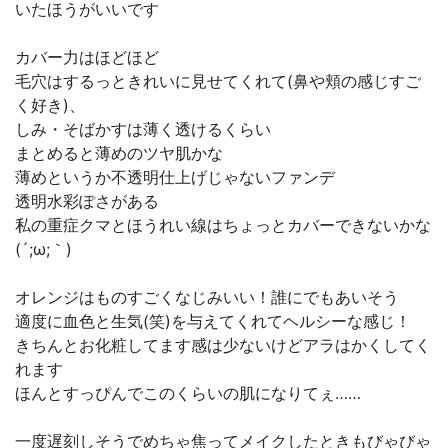
いたほうがいいです
カバー力はほどほど
毛穴はするっときれいに見せてくれて(鼻や頬の感じすご
く好き)、
しみ・そばかすは薄く透けるくらい
まとめると薄めのツヤ肌かな
薄めというか不透明仕上げじゃないファンデ
透明水彩ぽさがある
私の重症クマとほうれい線はちょっとカバーできないかな
(´;ω;｀)
オレンジはものすごくなじみいい！誰にでもあいそう
適度に血色と生気(笑)を与えてくれてヘルシーな感じ！
きちんとお化粧してます感は少ないけどアラはかくしてく
れます
ほんとすっぴんでこのくらいの肌になりてぇ……
一度遅刻しそうでめちゃ焦ってメイクしたときもびゃびゃ