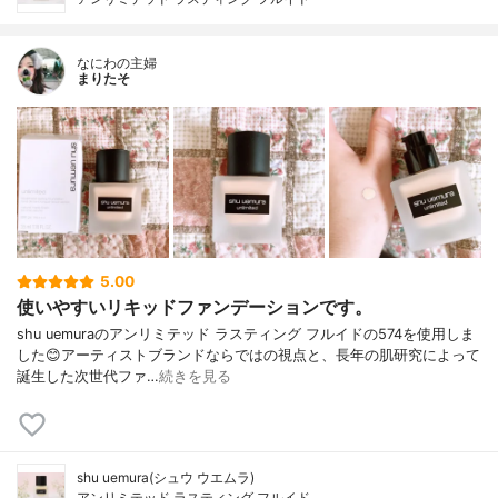
なにわの主婦
まりたそ
5.00
使いやすいリキッドファンデーションです。
shu uemuraのアンリミテッド ラスティング フルイドの574を使用しま
した😊アーティストブランドならではの視点と、長年の肌研究によって
誕生した次世代ファ…
続きを見る
shu uemura(シュウ ウエムラ)
アンリミテッド ラスティング フルイド