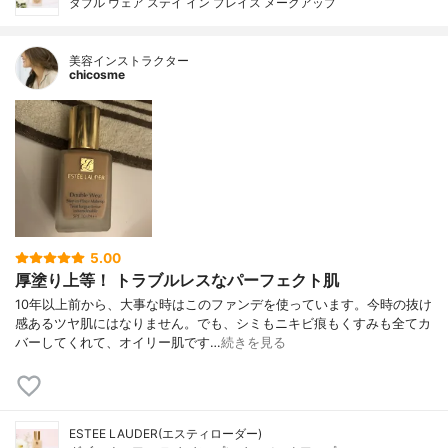
ダブル ウェア ステイ イン プレイス メークアップ
美容インストラクター
chicosme
5.00
厚塗り上等！ トラブルレスなパーフェクト肌
10年以上前から、大事な時はこのファンデを使っています。今時の抜け
感あるツヤ肌にはなりません。でも、シミもニキビ痕もくすみも全てカ
バーしてくれて、オイリー肌です…
続きを見る
ESTEE LAUDER(エスティローダー)