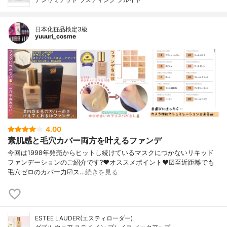
日本化粧品検定3級
yuuuri_cosme
4.00
素肌感と毛穴カバー両方を叶えるファンデ
今回は1998年発売からヒットし続けているマスクにつかないリキッド
ファンデーションのご紹介です?❤︎オススメポイント❤︎☑︎至近距離でも
毛穴ゼロのカバー力☑︎ス…
続きを見る
ESTEE LAUDER(エスティローダー)