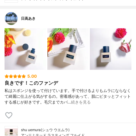
日高あき
5.00
良きです！このファンデ
私はスポンジを使って付けています。手で付けるよりもムラにならなく
て綺麗に仕上がる気がするの。密着感があって、肌にピタッとフィット
する感じが好きです。毛穴までカバ…
続きを見る
shu uemura(シュウ ウエムラ)
アンリミテッド ラスティング フルイド