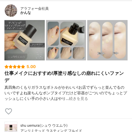
アラフォー会社員
かんな
5.00
仕事メイクにおすすめ!厚塗り感なしの崩れにくいファン
デ
真四角のくもりガラスなボトルがかわいい!お店でずらっと並んでるの
いいですよね楽ちんなポンプタイプだけど容器がごついのでちょっとプ
ッシュしにくい手の小さい人はやり…
続きを見る
shu uemura(シュウ ウエムラ)
アンリミテッド ラスティング フルイド