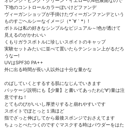
オレンジ・ピンク・グリーン・イエローの4色展開なので
下地のコントロールカラーぽいけどファンデ
ヴィーガンショップが手掛けたヴィーガンファンデという
ものすごヘルシーなイメージ（*´∀｀*）!
ボトルは私の好きなシンプルなビジュアル～!色が透けて
見えるのがかわいい
くもりガラスボトルに珍しいスポイトのキャップ
実験セットみたいに並べて置いたらテンション上がるだろ
うなー!
UVはSPF30 PA++
外に出る時間が長い人以外は十分な量かな
のばしていくとするする肌になじんでいきます
パッケージ説明にも【少量】と書いてあったわ(;'∀')量は注
意ですね！
とてものびがいいし厚塗りすると崩れやすいです
スポイトでぽとっと１滴ほど
指でざっと伸ばしてから最後スポンジでおさえてます
ちょっとぺたつくのですぐマスクする時はパウダーをはた