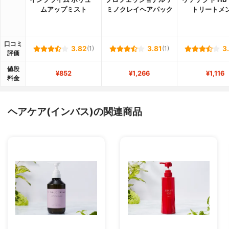
ムアップミスト
ミノクレイヘアパック
トリートメ
口コミ
3.82
(1)
3.81
(1)
3
評価
値段
¥852
¥1,266
¥1,116
料金
ヘアケア(インバス)の関連商品