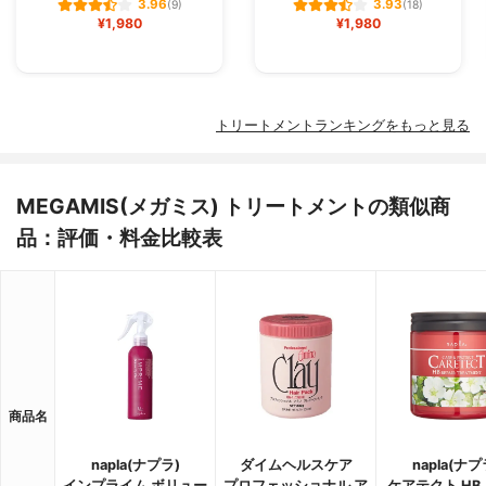
3.96
3.93
(9)
(18)
¥1,980
¥1,980
トリートメントランキングをもっと見る
MEGAMIS(メガミス) トリートメントの類似商
品：評価・料金比較表
商品名
napla(ナプラ)
ダイムヘルスケア
napla(ナプ
インプライム ボリュー
プロフェッショナル ア
ケアテクト HB