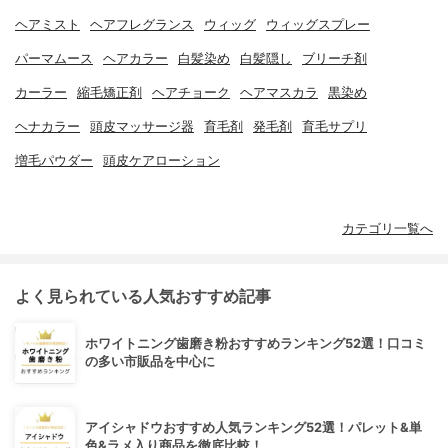
ヘアミスト
ヘアフレグランス
ウィッグ
ウィッグスプレー
パーマムース
ヘアカラー
白髪染め
白髪隠し
ブリーチ剤
カーラー
縮毛矯正剤
ヘアチョーク
ヘアマスカラ
黒染め
ヘナカラー
頭皮マッサージ器
育毛剤
発毛剤
育毛サプリ
増毛パウダー
頭皮ケアローション
カテゴリ一覧へ
よく見られている人気おすすめ記事
ホワイトニング歯磨き粉おすすめランキング52選！口コミ
の多い市販品を中心に
アイシャドウおすすめ人気ランキング52選！パレット&単
色&ラメ入り商品を徹底比較！