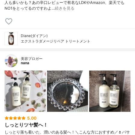
人も多いかも？あの辛口レビューで有名なLDKやAmazon、楽天でも
NO1をとってるのですわよ…
続きを見る
Diane(ダイアン)
エクストラダメージリペア トリートメント
美容ブロガー
nana
5.00
しっとりツヤ髪へ！
しっとり落ち着いた、潤いのある髪へ！＼こんな方におすすめ／🌷パサ