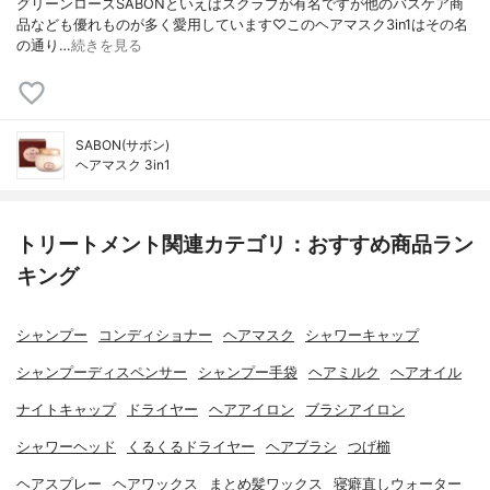
グリーンローズSABONといえばスクラブが有名ですが他のバスケア商
品なども優れものが多く愛用しています♡このヘアマスク3in1はその名
の通り…
続きを見る
SABON(サボン)
ヘアマスク 3in1
トリートメント関連カテゴリ：おすすめ商品ラン
キング
シャンプー
コンディショナー
ヘアマスク
シャワーキャップ
シャンプーディスペンサー
シャンプー手袋
ヘアミルク
ヘアオイル
ナイトキャップ
ドライヤー
ヘアアイロン
ブラシアイロン
シャワーヘッド
くるくるドライヤー
ヘアブラシ
つげ櫛
ヘアスプレー
ヘアワックス
まとめ髪ワックス
寝癖直しウォーター