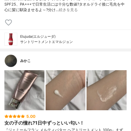
SPF25、PA+++で日常生活には十分な数値?タオルドライ後に毛先を中
心に髪に馴染ませるよ～?分け…
続きを見る
Elujuda(エルジューダ)
サントリートメントエマルジョン
みかこ
5.00
女の子の憧れ?1日中ずっといい匂い！
『ジェミールフラン メルティバター ヘアトリートメント 100g』まず