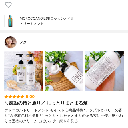
MOROCCANOIL(モロッカンオイル)
トリートメント
メグ
5.00
＼感動の指と通り／ しっとりまとまる髪
ボタニカルトリートメント モイスト〇商品特徴*アップルとベリーの香
り*合成着色料不使用*しっとりとしたまとまりのある髪に～使用感～わ
りと固めのクリームっぽいテク…
続きを見る