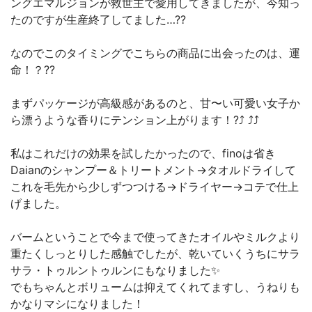
ングエマルジョンが救世主で愛用してきましたが、今知っ
たのですが生産終了してました…??
なのでこのタイミングでこちらの商品に出会ったのは、運
命！？??
まずパッケージが高級感があるのと、甘〜い可愛い女子か
ら漂うような香りにテンション上がります！?⤴︎ ⤴︎⤴︎
私はこれだけの効果を試したかったので、finoは省き
Daianのシャンプー＆トリートメント→タオルドライして
これを毛先から少しずつつける→ドライヤー→コテで仕上
げました。
バームということで今まで使ってきたオイルやミルクより
重たくしっとりした感触でしたが、乾いていくうちにサラ
サラ・トゥルントゥルンにもなりました✨
でもちゃんとボリュームは抑えてくれてますし、うねりも
かなりマシになりました！