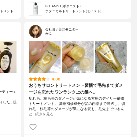
BOTANIST(ボタニスト)
ートメント
ボタニカルトリートメント(モイスト)
会社員 / 美容モニター
みこ
4.00
おうちサロントリートメント習慣で毛先までダメ
ージを忘れたワンランク上の髪へ。
ーティーエ
切れ毛、枝毛等のダメージが気になる方用のデイリー補修
かりした…
続
トリートメント。 濃縮補修成分が髪の内部まで浸透し、切
れ毛・枝毛等のダメージが気になる髪も、毛先までつるん
と…
続きを見る