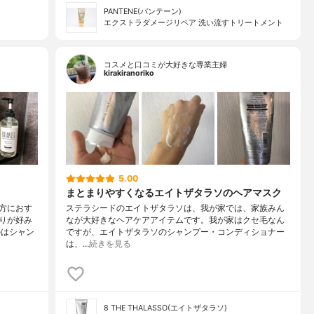
PANTENE(パンテーン)
エクストラダメージリペア 洗い流すトリートメント
コスメと口コミが大好きな専業主婦
kirakiranoriko
5.00
まとまりやすくなるエイトザタラソのヘアマスク
方におす
ステラシードのエイトザタラソは、我が家では、家族みん
がりが好み
なが大好きなヘアケアアイテムです。我が家はクセ毛なん
のはシャン
ですが、エイトザタラソのシャンプー・コンディショナー
は、…
続きを見る
8 THE THALASSO(エイトザタラソ)