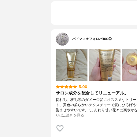
バドママ★フォロバ100◎
5.00
サロン成分を配合してリニューアル。
切れ毛、枝毛等のダメージ髪にオススメなトリー
ト。黄色の柔らかいテクスチャーで髪にひろげや
染ませやすいです。"ふんわり甘い花々に爽やか
りば…
続きを見る