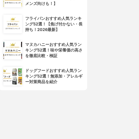
メンズ向けも！】
4位
5位
フライパンおすすめ人気ランキ
ング52選！【焦げ付かない・長
持ち！2026最新】
マヌカハニーおすすめ人気ラン
キング52選！味や栄養価の高さ
を徹底比較・検証
MARU(マル)
Elujuda(エルジューダ)
ドッグフードおすすめ人気ラン
トリートメント
エマルジョン+
キング52選！無添加・アレルギ
3.92
3.91
(1)
(24)
ー対策商品を紹介
¥2,090
¥1,829