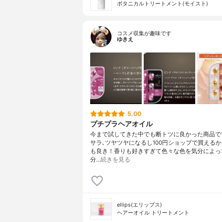
ボタニカルトリートメント(モイスト)
コスメ収集が趣味です
ゆきえ
5.00
プチプラヘアオイル
今まで試してきた中でも断トツに良かった商品で
サラ､ツヤツヤになるし100円ショップで買える
も良き！香りも好きすぎて色々な色を気分によっ
分…
続きを見る
ellips(エリップス)
ヘアーオイル トリートメント