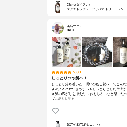
Diane(ダイアン)
エクストラダメージリペア トリートメント
美容ブロガー
nana
5.00
しっとりツヤ髪へ！
しっとり落ち着いた、潤いのある髪へ！＼こんな
すめ／🌷パサつきやすい🌷しっとりとした仕上
🌷髪の広がりを抑えたい おもしろいなと思った
プ…
続きを見る
BOTANIST(ボタニスト)