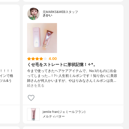
元MARKS&WEBスタッフ
さかい
4.00
くせ毛をストレートに形状記憶！✧︎*。
！！！！
今まで使ってきたヘアケアアイテムで、No.1のものに出会
インで格
ってしまった…！?✨人生初ミルボンです！知り合いに美容
ツル&う
師さんが何人かいますが、やはりみなさんミルボンは良…
続きを見る
jemile fran(ジェミールフラン)
メルティバター