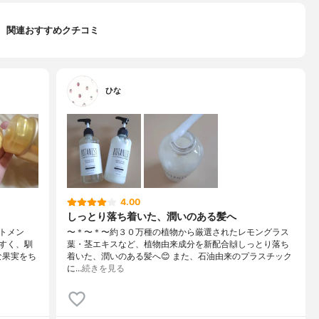
関連おすすめクチコミ
ひな
4.00
しっとり落ち着いた、潤いのある髪へ
トメン
〜＊〜＊〜約３０万種の植物から厳選されたレモングラス
すく、馴
葉・茎エキスなど、植物由来成分を新配合🙌しっとり落ち
な果実をち
着いた、潤いのある髪へ😊 また、石油由来のプラスチック
に…
続きを見る