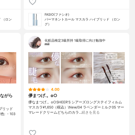
FASIO(ファシオ)
 （ロン
パーマネントカール マスカラ ハイブリッド （ロン
グ）
化粧品検定3級所持 1級取得に向け勉強中
mii
4.00
ながら
儚まつげ.。o○
儚なまつげ.。o○SHEER'S シアーズロングステイフィルム
マスカラ¥1,650（税込）\New/04 ラベンダーミルク05 マー
イブリッド
マレードクリームどちらのカラ…
続きを見る
色: ・103