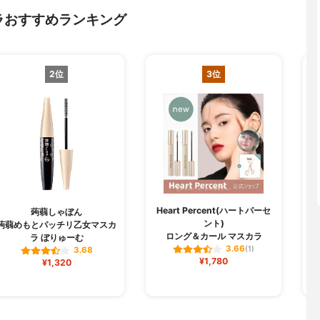
ラおすすめランキング
2位
3位
Heart Percent(ハートパーセ
蒟蒻しゃぼん
ント)
蒟蒻めもとパッチリ乙女マスカ
ロング＆カール マスカラ
ラ ぼりゅーむ
3.66
(1)
3.68
¥1,780
¥1,320