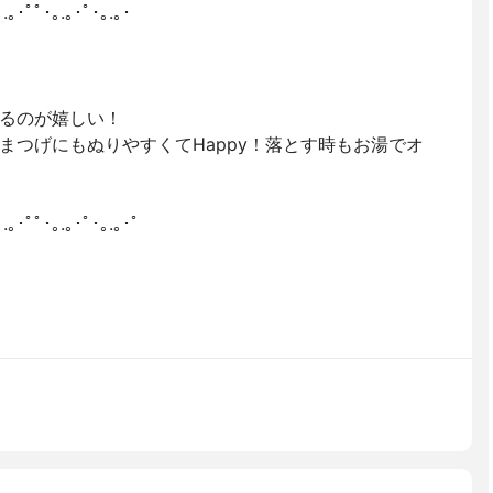
｡.｡･ﾟﾟ･｡.｡･ﾟ･｡.｡･
るのが嬉しい！
まつげにもぬりやすくてHappy！落とす時もお湯でオ
｡.｡･ﾟﾟ･｡.｡･ﾟ･｡.｡･ﾟ