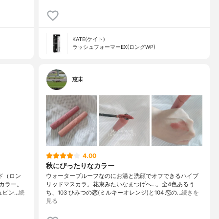
KATE(ケイト)
ラッシュフォーマーEX(ロングWP)
恵未
4.00
秋にぴったりなカラー
ド（ロン
ウォータープルーフなのにお湯と洗顔でオフできるハイブ
カラー。
リッドマスカラ。花束みたいなまつげへ…。全4色あるう
ュピン…
続
ち、103 ひみつの恋(ミルキーオレンジ)と104 恋の…
続きを
見る