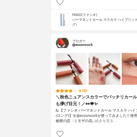
FASIO(ファシオ)
パーマネントカール マスカラ ハイブリッド
グ）
ブロガー
@eccoroco5
4.00
＼秋色ニュアンスカラーでバッチリカール
も儚げ目元！／👀🍁✨
⁡🙋【ファシオ パーマネントカール マスカラ ハ
(ロング)】を@eccoroco5が使ってみました🎈⁡⁡⁡⁡⁡使用
秘密の恋〈ミモザの花…
続きを見る