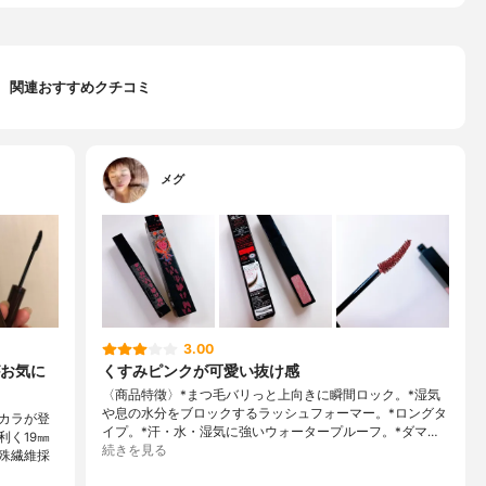
関連おすすめクチコミ
メグ
3.00
お気に
くすみピンクが可愛い抜け感
〈商品特徵〉*まつ毛バリっと上向きに瞬間ロック。*湿気
や息の水分をブロックするラッシュフォーマー。*ロングタ
カラが登
イプ。*汗・水・湿気に強いウォータープルーフ。*ダマ…
く19㎜
続きを見る
殊繊維採