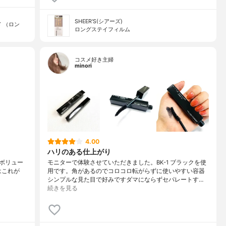
SHEER'S(シアーズ)
 （ロン
ロングステイフィルム
コスメ好き主婦
minori
4.00
ハリのある仕上がり
.｡･ﾟボリュー
モニターで体験させていただきました。BK-1 ブラックを使
はこれが
用です。角があるのでコロコロ転がらずに使いやすい容器
シンプルな見た目で好みですダマにならずセパレートす…
続きを見る