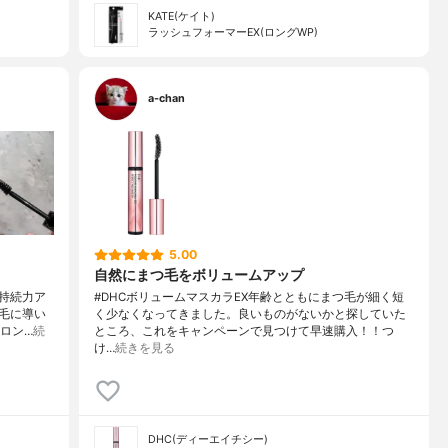
KATE(ケイト)
ラッシュフォーマーEX(ロングWP)
a-chan
5.00
自然にまつ毛をボリュームアップ
持続力ア
#DHCボリュームマスカラEX年齢とともにまつ毛が細く短
毛に導い
く少なくなってきました。良いものがないかと探していた
(ロン…
続
ところ、これをキャンペーンで見つけて早速購入！！つ
け…
続きを見る
DHC(ディーエイチシー)