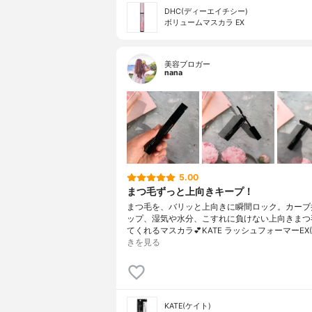
DHC(ディーエイチシー)
ボリュームマスカラ EX
美容ブロガー
nana
5.00
まつ毛ずっと上向きキープ！
まつ毛を、バリッと上向きに瞬間ロック。カーブ
ップ、湿気や水分、こすれに負けない上向きまつ
てくれるマスカラ💕KATE ラッシュフォーマーEX
きを見る
KATE(ケイト)