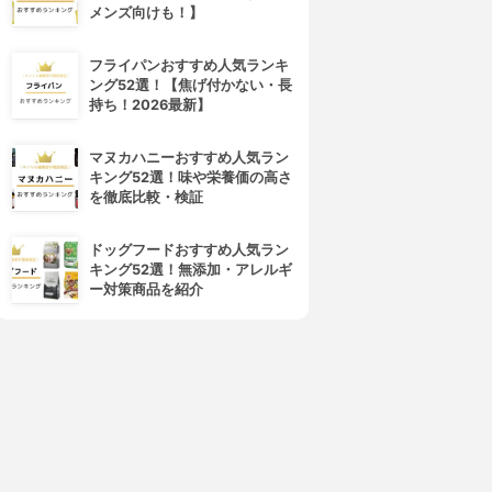
メンズ向けも！】
フライパンおすすめ人気ランキ
ング52選！【焦げ付かない・長
持ち！2026最新】
4位
5位
マヌカハニーおすすめ人気ラン
キング52選！味や栄養価の高さ
を徹底比較・検証
ドッグフードおすすめ人気ラン
キング52選！無添加・アレルギ
ー対策商品を紹介
L'ORÉAL PARIS(ロレアル パ
Dior(ディオール)
リ)
マスカラ ディオールショウ ア
フォクシール コルセット
イコニック オーバーカール ウ
3.63
(2)
ォータープルーフ
¥1,980
3.66
(1)
¥4,730