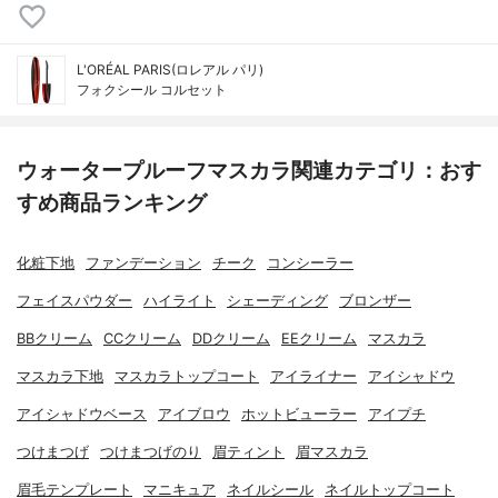
L'ORÉAL PARIS(ロレアル パリ)
フォクシール コルセット
ウォータープルーフマスカラ関連カテゴリ：おす
すめ商品ランキング
化粧下地
ファンデーション
チーク
コンシーラー
フェイスパウダー
ハイライト
シェーディング
ブロンザー
BBクリーム
CCクリーム
DDクリーム
EEクリーム
マスカラ
マスカラ下地
マスカラトップコート
アイライナー
アイシャドウ
アイシャドウベース
アイブロウ
ホットビューラー
アイプチ
つけまつげ
つけまつげのり
眉ティント
眉マスカラ
眉毛テンプレート
マニキュア
ネイルシール
ネイルトップコート