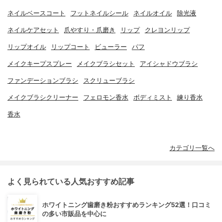
ネイルベースコート
フットネイルシール
ネイルオイル
除光液
ネイルケアセット
爪やすり・爪磨き
リップ
クレヨンリップ
リップオイル
リップコート
ビューラー
パフ
メイクキープスプレー
メイクブラシセット
アイシャドウブラシ
ファンデーションブラシ
スクリューブラシ
メイクブラシクリーナー
フェロモン香水
ボディミスト
練り香水
香水
カテゴリ一覧へ
よく見られている人気おすすめ記事
ホワイトニング歯磨き粉おすすめランキング52選！口コミ
の多い市販品を中心に