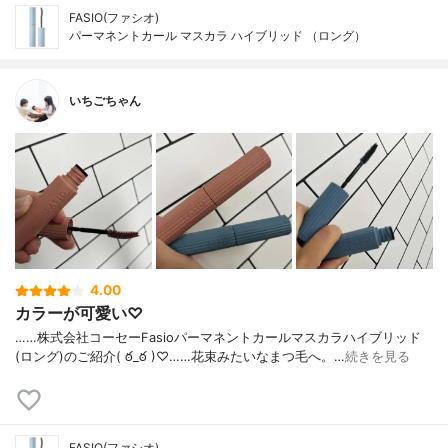
FASIO(ファシオ)
パーマネントカール マスカラ ハイブリッド （ロング）
いちごちゃん
4.00
カラーが可愛い♡
……⁡株式会社コーセー⁡⁡Fasio⁡⁡パーマネントカールマスカラ⁡ハイブリッド
(ロング)⁡⁡のご紹介( ఠ_ఠ )♡⁡……⁡⁡⁡⁡花束みたいなまつ毛へ。⁡⁡⁡…
続きを見る
FASIO(ファシオ)