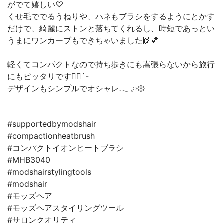
がでて嬉しい♡
くせ毛ででるうねりや、ハネもブラシをするようにとかす
だけで、綺麗にストンと落ちてくれるし、時短であっとい
うまにワンカーブもできちゃいました🙌💕
軽くてコンパクトなので持ち歩きにも嵩張らないから旅行
にもピッタリです👍🏻´-
デザインもシンプルでオシャレ𓂃 𓈒𓏸𑁍‬
#supportedbymodshair
#compactionheatbrush
#コンパクトイオンヒートブラシ
#MHB3040
#modshairstylingtools
#modshair
#モッズヘア
#モッズヘアスタイリングツール
#サロンクオリティ