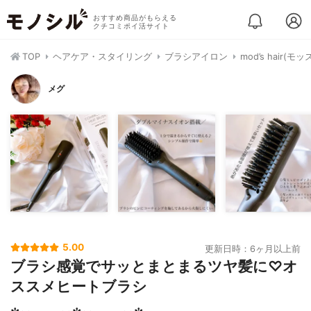
おすすめ商品がもらえる
クチコミポイ活サイト
TOP
ヘアケア・スタイリング
ブラシアイロン
mod’s hair
メグ
5.00
更新日時：6ヶ月以上前
ブラシ感覚でサッとまとまるツヤ髪に♡オ
ススメヒートブラシ