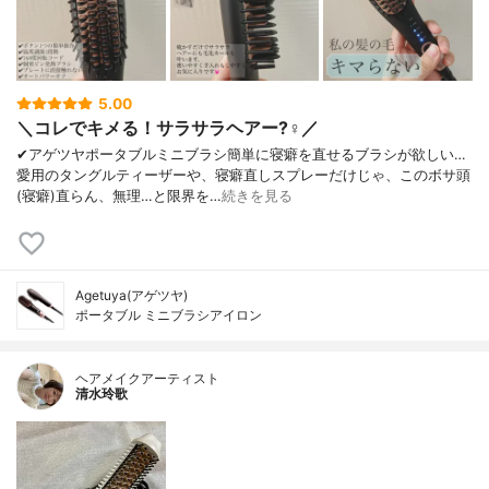
5.00
＼コレでキメる！サラサラヘアー?‍♀️／
✔︎アゲツヤポータブルミニブラシ簡単に寝癖を直せるブラシが欲しい…
愛用のタングルティーザーや、寝癖直しスプレーだけじゃ、このボサ頭
(寝癖)直らん、無理…と限界を…
続きを見る
Agetuya(アゲツヤ)
ポータブル ミニブラシアイロン
ヘアメイクアーティスト
清水玲歌