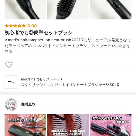
5.00
初心者でも◎簡単セットブラシ
✴︎mod's haircompact ion heat brush2021.7にリニューアル発売となっ
たモッズヘアのコンパクトイオンヒートブラシ。ストレートや…
続きを
見る
mod’s hair(モッズ・ヘア)
スタイリッシュ コンパクトイオンヒートブラシ MHB-3040
珈琲豆♡