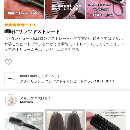
5.00
瞬時にサラツヤストレート
⭐️正直レビュー⭐️私はロングストレートヘアですが、起きたてはボサボ
サ🤣このヒートブラシをつかうと瞬時にストレートにしてくれます。ト
ップのボリュームを出したり、…
続きを見る
mod’s hair(モッズ・ヘア)
スタイリッシュ コンパクトイオンヒートブラシ MHB-3040
スキンケア大好き！
Maruko