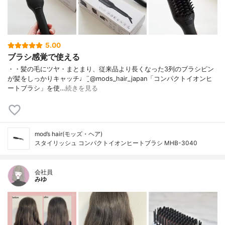
5.00
ブラシ感覚で使える
・・髪の毛にツヤ・まとまり、従来品より長くなった3列のブラシピン
が髪をしっかりキャッチ♩¨̮@mods_hair_japan「コンパクトイオンヒ
ートブラシ」を使…
続きを見る
mod’s hair(モッズ・ヘア)
スタイリッシュ コンパクトイオンヒートブラシ MHB-3040
会社員
みゆ