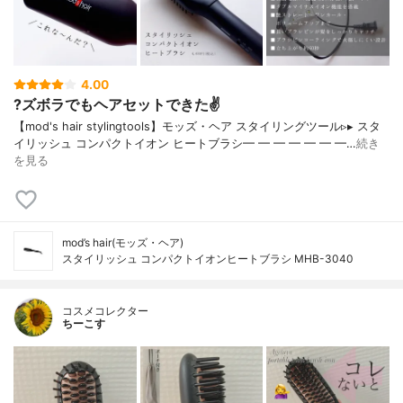
4.00
?ズボラでもヘアセットできた✌️
【mod's hair stylingtools】モッズ・ヘア スタイリングツール▹▸ スタ
イリッシュ コンパクトイオン ヒートブラシ━ ━ ━ ━ ━ ━ ━…
続き
を見る
mod’s hair(モッズ・ヘア)
スタイリッシュ コンパクトイオンヒートブラシ MHB-3040
コスメコレクター
ちーこす