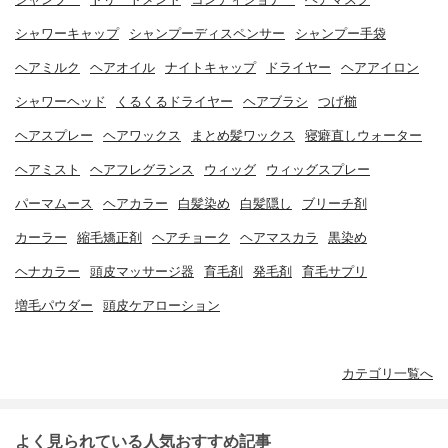
シャワーキャップ
シャンプーディスペンサー
シャンプー手袋
ヘアミルク
ヘアオイル
ナイトキャップ
ドライヤー
ヘアアイロン
シャワーヘッド
くるくるドライヤー
ヘアブラシ
つげ櫛
ヘアスプレー
ヘアワックス
まとめ髪ワックス
寝癖直しウォーター
ヘアミスト
ヘアフレグランス
ウィッグ
ウィッグスプレー
パーマムース
ヘアカラー
白髪染め
白髪隠し
ブリーチ剤
カーラー
縮毛矯正剤
ヘアチョーク
ヘアマスカラ
黒染め
ヘナカラー
頭皮マッサージ器
育毛剤
発毛剤
育毛サプリ
増毛パウダー
頭皮ケアローション
カテゴリ一覧へ
よく見られている人気おすすめ記事