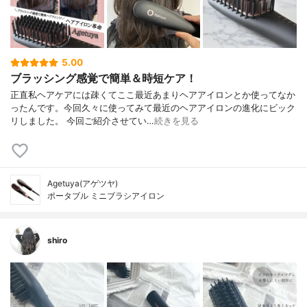
5.00
ブラッシング感覚で簡単＆時短ケア！
正直私ヘアケアには疎くてここ最近あまりヘアアイロンとか使ってなか
ったんです。今回久々に使ってみて最近のヘアアイロンの進化にビック
リしました。 今回ご紹介させてい…
続きを見る
Agetuya(アゲツヤ)
ポータブル ミニブラシアイロン
shiro