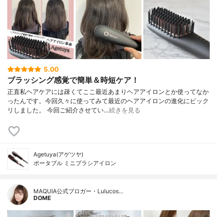
5.00
ブラッシング感覚で簡単＆時短ケア！
正直私ヘアケアには疎くてここ最近あまりヘアアイロンとか使ってなか
ったんです。今回久々に使ってみて最近のヘアアイロンの進化にビック
リしました。 今回ご紹介させてい…
続きを見る
Agetuya(アゲツヤ)
ポータブル ミニブラシアイロン
MAQUIA公式ブロガー・Lulucos…
DOME