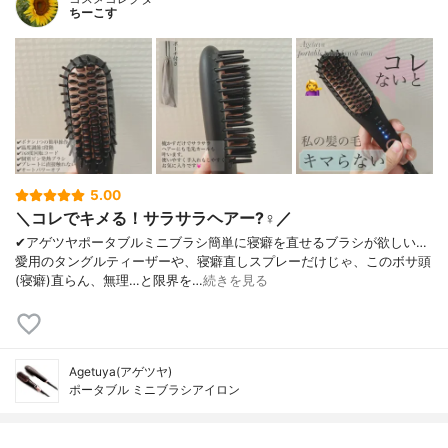
ちーこす
5.00
＼コレでキメる！サラサラヘアー?‍♀️／
✔︎アゲツヤポータブルミニブラシ簡単に寝癖を直せるブラシが欲しい…
愛用のタングルティーザーや、寝癖直しスプレーだけじゃ、このボサ頭
(寝癖)直らん、無理…と限界を…
続きを見る
Agetuya(アゲツヤ)
ポータブル ミニブラシアイロン