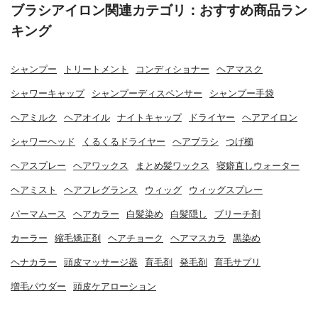
ブラシアイロン関連カテゴリ：おすすめ商品ラン
キング
シャンプー
トリートメント
コンディショナー
ヘアマスク
シャワーキャップ
シャンプーディスペンサー
シャンプー手袋
ヘアミルク
ヘアオイル
ナイトキャップ
ドライヤー
ヘアアイロン
シャワーヘッド
くるくるドライヤー
ヘアブラシ
つげ櫛
ヘアスプレー
ヘアワックス
まとめ髪ワックス
寝癖直しウォーター
ヘアミスト
ヘアフレグランス
ウィッグ
ウィッグスプレー
パーマムース
ヘアカラー
白髪染め
白髪隠し
ブリーチ剤
カーラー
縮毛矯正剤
ヘアチョーク
ヘアマスカラ
黒染め
ヘナカラー
頭皮マッサージ器
育毛剤
発毛剤
育毛サプリ
増毛パウダー
頭皮ケアローション