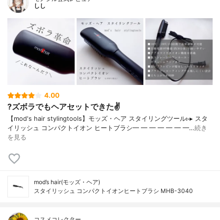
しし
4.00
?ズボラでもヘアセットできた✌️
【mod's hair stylingtools】モッズ・ヘア スタイリングツール▹▸ スタ
イリッシュ コンパクトイオン ヒートブラシ━ ━ ━ ━ ━ ━ ━…
続き
を見る
mod’s hair(モッズ・ヘア)
スタイリッシュ コンパクトイオンヒートブラシ MHB-3040
コスメコレクター