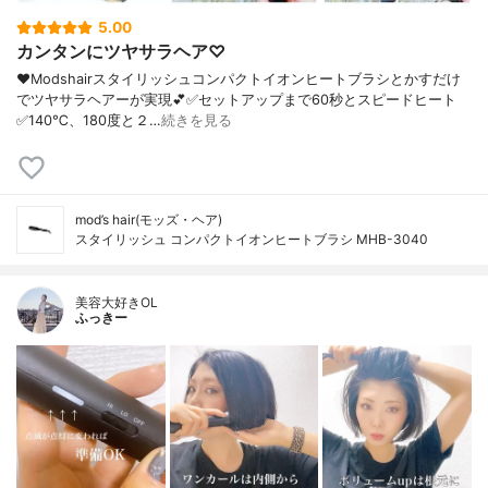
5.00
カンタンにツヤサラヘア♡
❤︎Modshairスタイリッシュコンパクトイオンヒートブラシとかすだけ
でツヤサラヘアーが実現💕✅セットアップまで60秒とスピードヒート
✅140℃、180度と２…
続きを見る
mod’s hair(モッズ・ヘア)
スタイリッシュ コンパクトイオンヒートブラシ MHB-3040
美容大好きOL
ふっきー