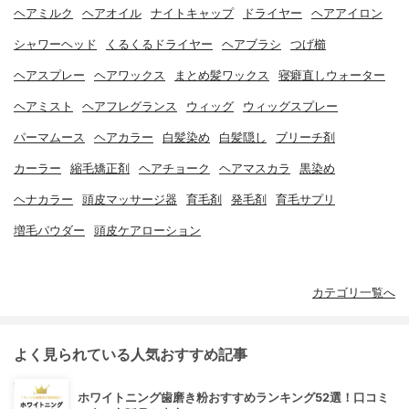
ヘアミルク
ヘアオイル
ナイトキャップ
ドライヤー
ヘアアイロン
シャワーヘッド
くるくるドライヤー
ヘアブラシ
つげ櫛
ヘアスプレー
ヘアワックス
まとめ髪ワックス
寝癖直しウォーター
ヘアミスト
ヘアフレグランス
ウィッグ
ウィッグスプレー
パーマムース
ヘアカラー
白髪染め
白髪隠し
ブリーチ剤
カーラー
縮毛矯正剤
ヘアチョーク
ヘアマスカラ
黒染め
ヘナカラー
頭皮マッサージ器
育毛剤
発毛剤
育毛サプリ
増毛パウダー
頭皮ケアローション
カテゴリ一覧へ
よく見られている人気おすすめ記事
ホワイトニング歯磨き粉おすすめランキング52選！口コミ