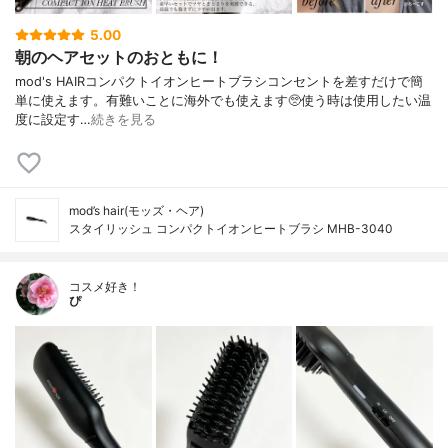
5.00
朝のヘアセットのおともに！
⁡⁡⁡⁡mod's HAIRコンパクトイオンヒートブラシ⁡⁡コンセントを差すだけで簡
単に使えます。有難いことに海外でも使えます🥺⁡使う時は使用したい温
度に設定す…
続きを見る
mod’s hair(モッズ・ヘア)
スタイリッシュ コンパクトイオンヒートブラシ MHB-3040
コスメ好き！
ぴ