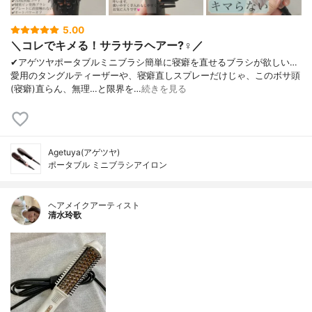
5.00
＼コレでキメる！サラサラヘアー?‍♀️／
✔︎アゲツヤポータブルミニブラシ簡単に寝癖を直せるブラシが欲しい…
愛用のタングルティーザーや、寝癖直しスプレーだけじゃ、このボサ頭
(寝癖)直らん、無理…と限界を…
続きを見る
Agetuya(アゲツヤ)
ポータブル ミニブラシアイロン
ヘアメイクアーティスト
清水玲歌