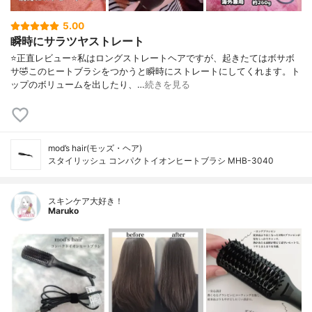
5.00
瞬時にサラツヤストレート
⭐️正直レビュー⭐️私はロングストレートヘアですが、起きたてはボサボ
サ🤣このヒートブラシをつかうと瞬時にストレートにしてくれます。ト
ップのボリュームを出したり、…
続きを見る
mod’s hair(モッズ・ヘア)
スタイリッシュ コンパクトイオンヒートブラシ MHB-3040
スキンケア大好き！
Maruko