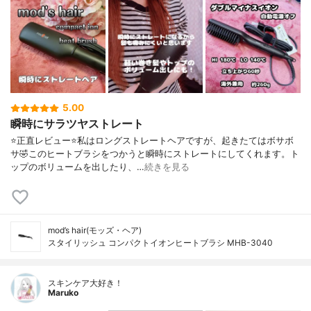
5.00
瞬時にサラツヤストレート
⭐️正直レビュー⭐️私はロングストレートヘアですが、起きたてはボサボ
サ🤣このヒートブラシをつかうと瞬時にストレートにしてくれます。ト
ップのボリュームを出したり、…
続きを見る
mod’s hair(モッズ・ヘア)
スタイリッシュ コンパクトイオンヒートブラシ MHB-3040
スキンケア大好き！
Maruko