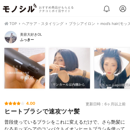
おすすめ商品がもらえる
クチコミポイ活サイト
TOP
ヘアケア・スタイリング
ブラシアイロン
mod’s hair
美容大好きOL
ふっきー
4.00
更新日時：6ヶ月以上前
ヒートブラシで速攻ツヤ髪
普段使っているブラシをこれに変えるだけで、さら艶髪に
なるモッズヘアのコンパクトイオンヒートブラシを使って