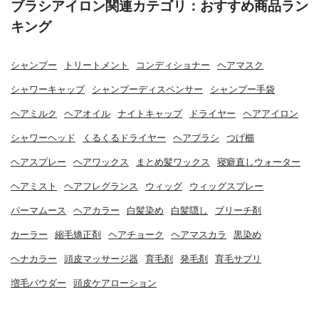
ブラシアイロン関連カテゴリ：おすすめ商品ラン
キング
シャンプー
トリートメント
コンディショナー
ヘアマスク
シャワーキャップ
シャンプーディスペンサー
シャンプー手袋
ヘアミルク
ヘアオイル
ナイトキャップ
ドライヤー
ヘアアイロン
シャワーヘッド
くるくるドライヤー
ヘアブラシ
つげ櫛
ヘアスプレー
ヘアワックス
まとめ髪ワックス
寝癖直しウォーター
ヘアミスト
ヘアフレグランス
ウィッグ
ウィッグスプレー
パーマムース
ヘアカラー
白髪染め
白髪隠し
ブリーチ剤
カーラー
縮毛矯正剤
ヘアチョーク
ヘアマスカラ
黒染め
ヘナカラー
頭皮マッサージ器
育毛剤
発毛剤
育毛サプリ
増毛パウダー
頭皮ケアローション