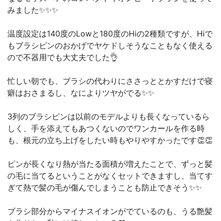
みました✨✨✨
温度設定は140度のLowと180度のHiの2種類ですが、Hiで
もブラシピンのおかげでヤケドしそうなこともなく使える
ので不器用でも大丈夫でした👌
忙しい朝でも、ブラシの代わりにささっととかすだけで寝
癖はおさまるし、なによりツヤがでる✨✨
3列のブラシピンは以前のモデルよりも長くなっているら
しく、手を添えてもあつくないのでワンカールを作る時
も、根元の立ち上げをしたい時もやりやすかったです👏👏
ピンが長くなり熱が当たる面積が増えたことで、ずっと髪
の毛に当てるということがなくセットできますし、当てす
ぎて熱で髪の毛が傷んでしまうことも防止できそう✨✨
ブラシ部分からマイナスイオンがでているのも、うる艶髪