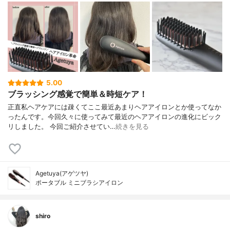
5.00
ブラッシング感覚で簡単＆時短ケア！
正直私ヘアケアには疎くてここ最近あまりヘアアイロンとか使ってなか
ったんです。今回久々に使ってみて最近のヘアアイロンの進化にビック
リしました。 今回ご紹介させてい…
続きを見る
Agetuya(アゲツヤ)
ポータブル ミニブラシアイロン
shiro