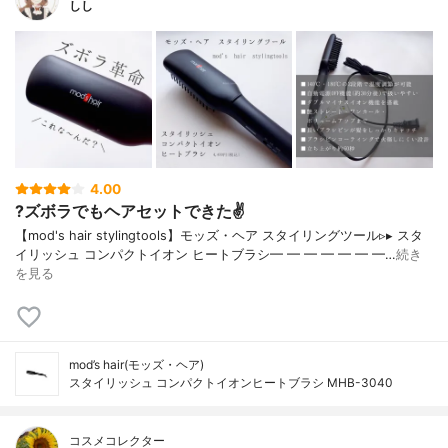
しし
4.00
?ズボラでもヘアセットできた✌️
【mod's hair stylingtools】モッズ・ヘア スタイリングツール▹▸ スタ
イリッシュ コンパクトイオン ヒートブラシ━ ━ ━ ━ ━ ━ ━…
続き
を見る
mod’s hair(モッズ・ヘア)
スタイリッシュ コンパクトイオンヒートブラシ MHB-3040
コスメコレクター