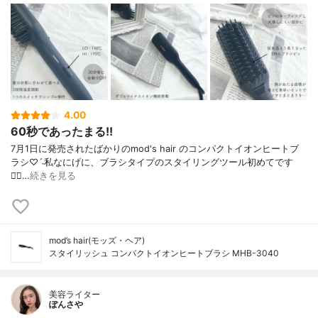
4.00
60秒であったまる!!
7月1日に発売されたばかりの mod's hair のコンパクトイオンヒートブ
ラシ♡ˊ˗ 私なにげに、ブラシタイプの スタイリングツール初めてです
◡̈⃝…
続きを見る
mod’s hair(モッズ・ヘア)
スタイリッシュ コンパクトイオンヒートブラシ MHB-3040
美容ライター
ぽんさや