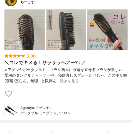
ちーこす
5.00
＼コレでキメる！サラサラヘアー?‍♀️／
✔︎アゲツヤポータブルミニブラシ簡単に寝癖を直せるブラシが欲しい…
愛用のタングルティーザーや、寝癖直しスプレーだけじゃ、このボサ頭
(寝癖)直らん、無理…と限界を…
続きを見る
Agetuya(アゲツヤ)
ポータブル ミニブラシアイロン