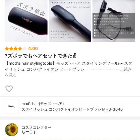
4.00
?ズボラでもヘアセットできた✌️
【mod's hair stylingtools】モッズ・ヘア スタイリングツール▹▸ スタ
イリッシュ コンパクトイオン ヒートブラシ━ ━ ━ ━ ━ ━ ━…
続き
を見る
mod’s hair(モッズ・ヘア)
スタイリッシュ コンパクトイオンヒートブラシ MHB-3040
コスメコレクター
ちーこす