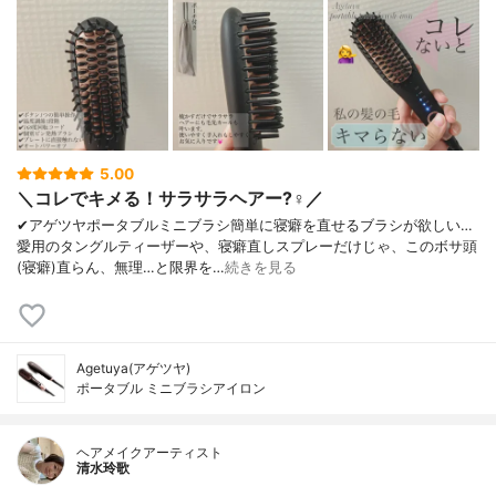
5.00
＼コレでキメる！サラサラヘアー?‍♀️／
✔︎アゲツヤポータブルミニブラシ簡単に寝癖を直せるブラシが欲しい…
愛用のタングルティーザーや、寝癖直しスプレーだけじゃ、このボサ頭
(寝癖)直らん、無理…と限界を…
続きを見る
Agetuya(アゲツヤ)
ポータブル ミニブラシアイロン
ヘアメイクアーティスト
清水玲歌