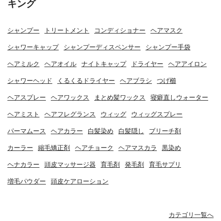
キング
シャンプー
トリートメント
コンディショナー
ヘアマスク
シャワーキャップ
シャンプーディスペンサー
シャンプー手袋
ヘアミルク
ヘアオイル
ナイトキャップ
ドライヤー
ヘアアイロン
シャワーヘッド
くるくるドライヤー
ヘアブラシ
つげ櫛
ヘアスプレー
ヘアワックス
まとめ髪ワックス
寝癖直しウォーター
ヘアミスト
ヘアフレグランス
ウィッグ
ウィッグスプレー
パーマムース
ヘアカラー
白髪染め
白髪隠し
ブリーチ剤
カーラー
縮毛矯正剤
ヘアチョーク
ヘアマスカラ
黒染め
ヘナカラー
頭皮マッサージ器
育毛剤
発毛剤
育毛サプリ
増毛パウダー
頭皮ケアローション
カテゴリ一覧へ