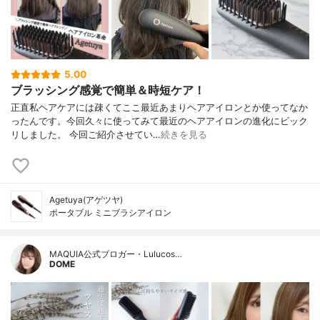
5.00
ブラッシング感覚で簡単＆時短ケア！
正直私ヘアケアには疎くてここ最近あまりヘアアイロンとか使ってなか
ったんです。今回久々に使ってみて最近のヘアアイロンの進化にビック
リしました。 今回ご紹介させてい…
続きを見る
Agetuya(アゲツヤ)
ポータブル ミニブラシアイロン
MAQUIA公式ブロガー・Lulucos…
DOME