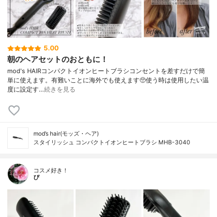
5.00
朝のヘアセットのおともに！
⁡⁡⁡⁡mod's HAIRコンパクトイオンヒートブラシ⁡⁡コンセントを差すだけで簡
単に使えます。有難いことに海外でも使えます🥺⁡使う時は使用したい温
度に設定す…
続きを見る
mod’s hair(モッズ・ヘア)
スタイリッシュ コンパクトイオンヒートブラシ MHB-3040
コスメ好き！
ぴ