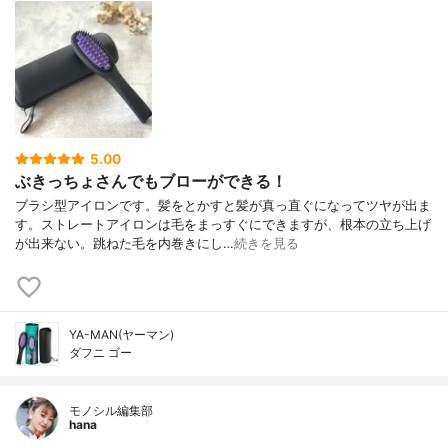
5.00
ぶきっちょさんでもブローができる！
ブラシ型アイロンです。髪をとかすと髪が真っ直ぐになってツヤが出ま
す。ストレートアイロンは毛をまっすぐにできますが、根本の立ち上げ
が出来ない。跳ねた毛を内巻きにし…
続きを見る
YA-MAN(ヤーマン)
ダフニ ゴー
モノシル編集部
hana