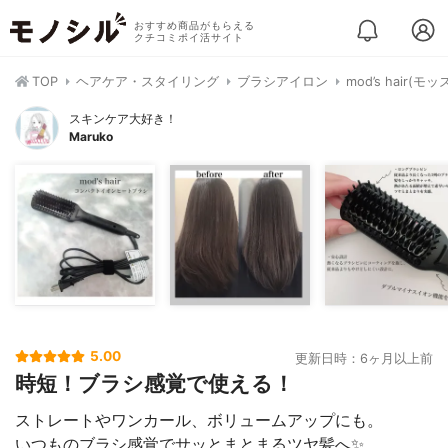
おすすめ商品がもらえる
クチコミポイ活サイト
TOP
ヘアケア・スタイリング
ブラシアイロン
mod’s hair
スキンケア大好き！
Maruko
5.00
更新日時：6ヶ月以上前
時短！ブラシ感覚で使える！
ストレートやワンカール、ボリュームアップにも。
いつものブラシ感覚でサッとまとまるツヤ髪へ✨