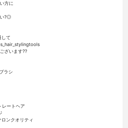
い方に
い?◎
を通して
_hair_stylingtools
ございます??
トブラシ
ストレートヘア
ジ
#サロンクオリティ