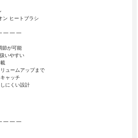
ル
オン ヒートブラシ
━ ━ ━ ━
度調節が可能
)で扱いやすい
搭載
ボリュームアップまで
りキャッチ
傷しにくい設計
━ ━ ━ ━