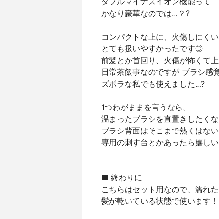
ダブルマイナスイオン機能って
かなり豪華なのでは…？?
コンパクトな上に、火傷しにくい
とても扱いやすかったです◎
前髪とか首回り、火傷が怖くて上
日常茶飯事なのですが ブラシ感
ズボラな私でも使えました…?
1つわがままを言うなら、
温まったブラシを直置きしたくな
ブラシ背面はそこまで熱くはない
専用の刺す台とかあったら嬉しい
■ 終わりに
こちらはセット用なので、濡れた
髪が乾いている状態で使います！