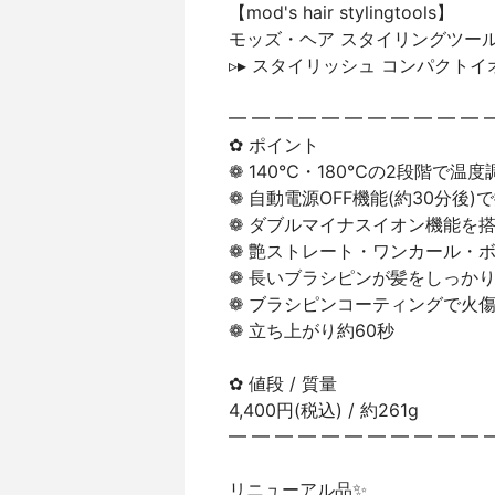
【mod's hair stylingtools】
モッズ・ヘア スタイリングツー
▹▸ スタイリッシュ コンパクトイ
━ ━ ━ ━ ━ ━ ━ ━ ━ ━ ━ 
✿ ポイント
❁︎ 140℃・180℃の2段階で温
❁︎ 自動電源OFF機能(約30分後
❁︎ ダブルマイナスイオン機能を
❁︎ 艶ストレート・ワンカール・
❁︎ 長いブラシピンが髪をしっか
❁︎ ブラシピンコーティングで火
❁︎ 立ち上がり約60秒
✿ 値段 / 質量
4,400円(税込) / 約261g
━ ━ ━ ━ ━ ━ ━ ━ ━ ━ ━ 
リニューアル品✨